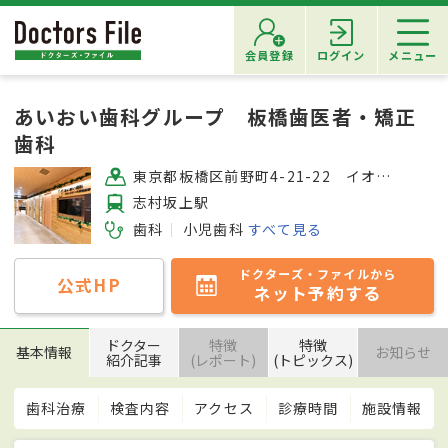
会員登録
ログイン
メニュー
あいおい歯科グループ 板橋歯医者・矯正
歯科
東京都板橋区前野町4-21-22 イオンスタイル板橋前野町3F
志村坂上駅
歯科
小児歯科
すべて見る
ドクターズ・ファイルから
公式HP
ネット予約する
ドクター
特徴
特徴
基本情報
お知らせ
紹介記事
(レポート)
(トピックス)
歯科治療
検査内容
アクセス
診療時間
施設情報