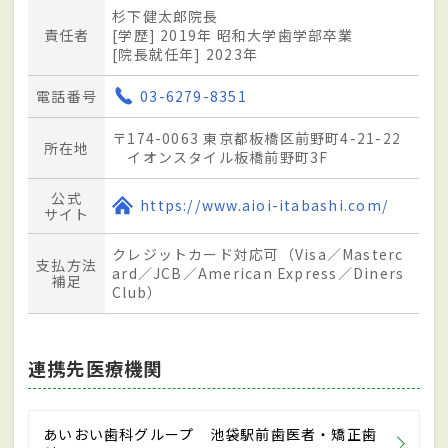
杉下健太郎院長
責任者
[学歴] 2019年 昭和大学歯学部卒業
[院長就任年] 2023年
電話番号
03-6279-8351
〒174-0063 東京都板橋区前野町4-21-22
所在地
イオンスタイル板橋前野町3F
公式
https://www.aioi-itabashi.com/
サイト
クレジットカード対応可（Visa／Masterc
支払方法
ard／JCB／American Express／Diners
補足
Club）
連携先医療機関
あいおい歯科グループ 池袋駅前歯医者・矯正歯