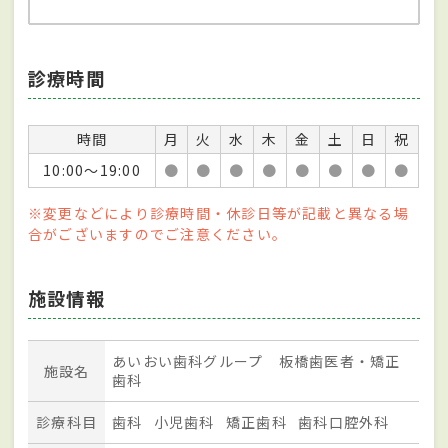
診療時間
時間
月
火
水
木
金
土
日
祝
10:00～19:00
●
●
●
●
●
●
●
●
※変更などにより診療時間・休診日等が記載と異なる場
合がございますのでご注意ください。
施設情報
あいおい歯科グループ 板橋歯医者・矯正
施設名
歯科
診療科目
歯科
小児歯科
矯正歯科
歯科口腔外科