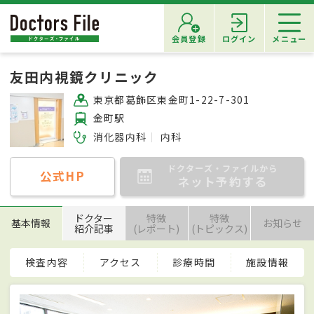
会員登録
ログイン
メニュー
友田内視鏡クリニック
東京都葛飾区東金町1-22-7-301
金町駅
消化器内科
内科
ドクターズ・ファイルから
公式HP
ネット予約する
ドクター
特徴
特徴
基本情報
お知らせ
紹介記事
(レポート)
(トピックス)
検査内容
アクセス
診療時間
施設情報