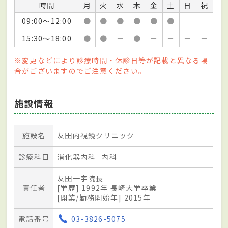
時間
月
火
水
木
金
土
日
祝
09:00～12:00
●
●
●
●
●
●
－
－
15:30～18:00
●
●
－
●
－
－
－
－
※変更などにより診療時間・休診日等が記載と異なる場
合がございますのでご注意ください。
施設情報
施設名
友田内視鏡クリニック
診療科目
消化器内科
内科
友田一宇院長
責任者
[学歴] 1992年 長崎大学卒業
[開業/勤務開始年] 2015年
電話番号
03-3826-5075