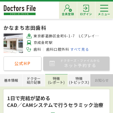
会員登録
ログイン
メニュー
かなまち志田歯科
東京都葛飾区金町6-1-7 LCプレイス1F
京成金町駅
歯科
歯科口腔外科
すべて見る
ドクターズ・ファイルから
公式HP
ネット予約する
ドクター
特徴
特徴
基本情報
お知らせ
紹介記事
(レポート)
(トピックス)
1日で完結が望める
CAD／CAMシステムで行うセラミック治療