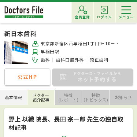
会員登録
ログイン
メニュー
新日本歯科
東京都新宿区西早稲田1丁目9−10－2階
早稲田駅
歯科
歯科口腔外科
矯正歯科
ドクターズ・ファイルから
公式HP
ネット予約する
ドクター
特徴
特徴
基本情報
お知らせ
紹介記事
(レポート)
(トピックス)
野上 以織 院長、長田 宗一郎 先生の独自取
材記事