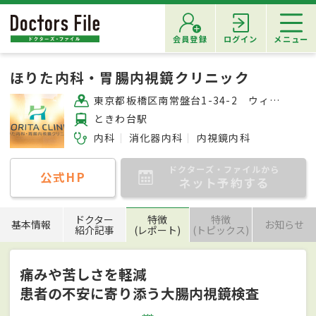
会員登録
ログイン
メニュー
ほりた内科・胃腸内視鏡クリニック
東京都板橋区南常盤台1-34-2 ウィスティリアときわ台1F
ときわ台駅
内科
消化器内科
内視鏡内科
ドクターズ・ファイルから
公式HP
ネット予約する
ドクター
特徴
特徴
基本情報
お知らせ
紹介記事
(レポート)
(トピックス)
痛みや苦しさを軽減
患者の不安に寄り添う大腸内視鏡検査