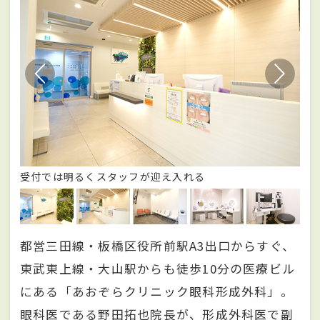
受付では明るくスタッフが迎え入れる
待
都営三田線・板橋区役所前駅A3出口からすぐ、
東武東上線・大山駅からも徒歩10分の医療ビル
にある「あおぞらクリニック眼科形成外科」。
眼科医である野田拓也院長が、形成外科医で副