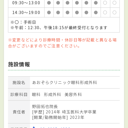
09:30～13:00
●
●
●
●
●
●
○
○
14:30～19:00
●
●
●
●
●
●
○
○
※〇：手術日
※午前：12:30、午後18:15が最終受付となります
※変更などにより診療時間・休診日等が記載と異なる場
合がございますのでご注意ください。
施設情報
施設名
あおぞらクリニック眼科形成外科
診療科目
眼科
形成外科
美容外科
野田拓也院長
責任者
[学歴] 2014年 埼玉医科大学卒業
[開業/勤務開始年] 2023年