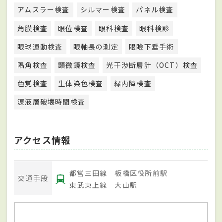
アムスラー検査
シルマー検査
パネル検査
角膜検査
眼位検査
眼科検査
眼科検診
眼球運動検査
眼軸長の測定
眼瞼下垂手術
隅角検査
顕微鏡検査
光干渉断層計（OCT）検査
色覚検査
生体染色検査
緑内障検査
涙液層破壊時間検査
アクセス情報
都営三田線 板橋区役所前駅
交通手段
東武東上線 大山駅