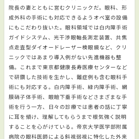
院長の妻とともに営むクリニックだ。眼科、形
成外科の手術にも対応できるようオペ室の設備
にもこだわり抜いた。眼科領域では白内障手術
ガイドシステム、光干渉眼軸長測定装置、共焦
点走査型ダイオードレーザー検眼鏡など、クリ
ニックではあまり導入例がない先進機器も整
備。これまで東京都健康長寿医療センターなど
で研鑽した技術を生かし、難症例も含む眼科手
術にも対応する。白内障手術、緑内障手術、網
膜硝子体手術、眼瞼下垂手術などさまざまな手
術を行う一方、日々の診療では患者の話に丁寧
に耳を傾け、理解してもらうまで根気強く説明
することを心がけている。帝京大学医学部附属
病院の眼科医師による斜視弱視に特化した外来