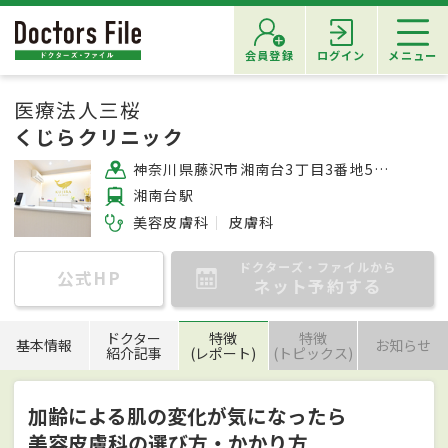
会員登録
ログイン
メニュー
医療法人三桜
くじらクリニック
神奈川県藤沢市湘南台3丁目3番地5 2階
湘南台駅
美容皮膚科
皮膚科
ドクターズ・ファイルから
公式HP
ネット予約する
ドクター
特徴
特徴
基本情報
お知らせ
紹介記事
(レポート)
(トピックス)
加齢による肌の変化が気になったら
美容皮膚科の選び方・かかり方