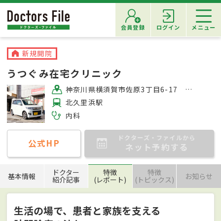
会員登録
ログイン
メニュー
新規開院
うつぐみ在宅クリニック
神奈川県横須賀市佐原3丁目6-17 グランドゥール1B号
北久里浜駅
内科
ドクターズ・ファイルから
公式HP
ネット予約する
ドクター
特徴
特徴
基本情報
お知らせ
紹介記事
(レポート)
(トピックス)
生活の場で、患者と家族を支える