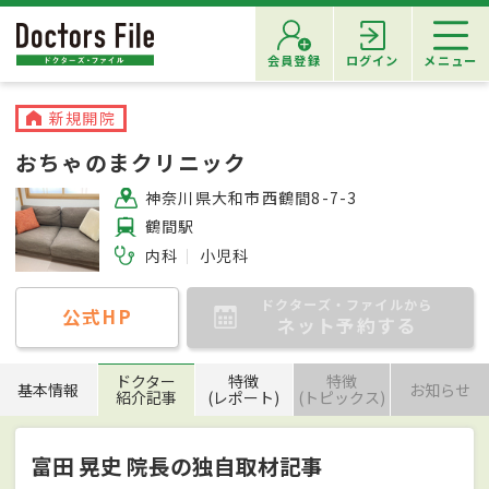
会員登録
ログイン
メニュー
新規開院
おちゃのまクリニック
神奈川県大和市西鶴間8-7-3
鶴間駅
内科
小児科
ドクターズ・ファイルから
公式HP
ネット予約する
ドクター
特徴
特徴
基本情報
お知らせ
紹介記事
(レポート)
(トピックス)
富田 晃史 院長の独自取材記事