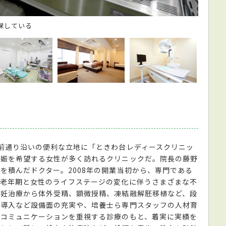
保している
手術室
前通り沿いの便利な立地に「ときわ台レディースクリニッ
妊娠を希望する女性が多く訪れるクリニックだ。院長の藤野
を積んだドクター。2008年の開業当初から、専門である
、老年期と女性のライフステージの変化に伴うさまざまな不
不妊治療から体外受精、顕微授精、凍結融解胚移植など、段
の導入など設備面の充実や、培養士ら専門スタッフの人材育
のコミュニケーションを重視する診療のもと、着実に実績を