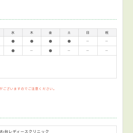
水
木
金
土
日
祝
●
●
●
●
－
－
●
－
●
－
－
－
がございますのでご注意ください。
きわ台レディースクリニック