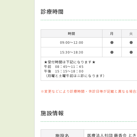
診療時間
時間
月
火
09:00～12:00
●
●
15:30～18:30
●
●
★受付時間は下記になります★
午前 08：45〜11：45
午後 15：15〜18：00
（月曜と土曜午前はニ診になります）
※変更などにより診療時間・休診日等が記載と異なる場合
施設情報
施設名
医療法人社団 藤香会 と