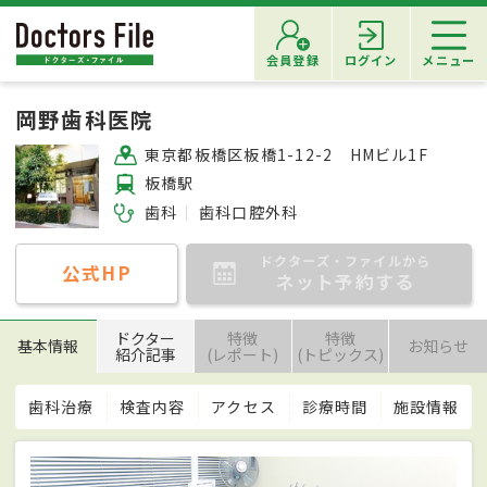
会員登録
ログイン
メニュー
岡野歯科医院
東京都板橋区板橋1-12-2 HMビル1F
板橋駅
歯科
歯科口腔外科
ドクターズ・ファイルから
公式HP
ネット予約する
ドクター
特徴
特徴
基本情報
お知らせ
紹介記事
(レポート)
(トピックス)
歯科治療
検査内容
アクセス
診療時間
施設情報