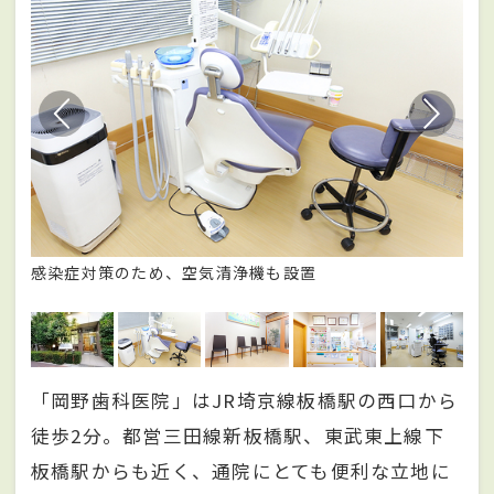
感染症対策のため、空気清浄機も設置
患
変
「岡野歯科医院」はJR埼京線板橋駅の西口から
徒歩2分。都営三田線新板橋駅、東武東上線下
板橋駅からも近く、通院にとても便利な立地に