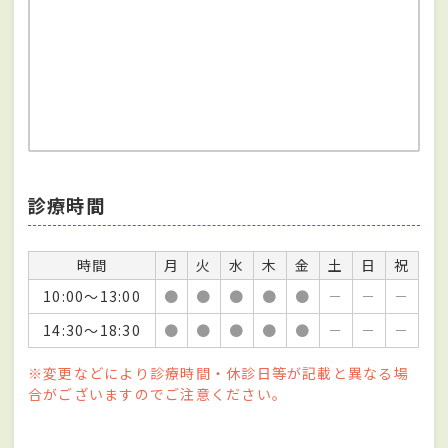
診療時間
時間
月
火
水
木
金
土
日
祝
10:00～13:00
●
●
●
●
●
－
－
－
14:30～18:30
●
●
●
●
●
－
－
－
※変更などにより診療時間・休診日等が記載と異なる場
合がございますのでご注意ください。