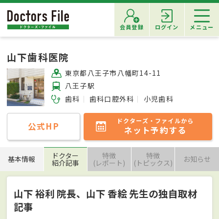
会員登録
ログイン
メニュー
山下歯科医院
東京都八王子市八幡町14-11
八王子駅
歯科
歯科口腔外科
小児歯科
ドクターズ・ファイルから
公式HP
ネット予約する
ドクター
特徴
特徴
基本情報
お知らせ
紹介記事
(レポート)
(トピックス)
山下 裕利 院長、山下 香絵 先生の独自取材
記事