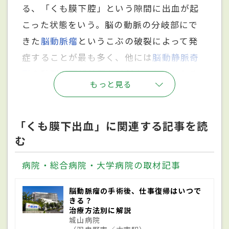
る、「くも膜下腔」という隙間に出血が起
こった状態をいう。脳の動脈の分岐部にで
きた
脳動脈瘤
というこぶの破裂によって発
症することが最も多く、他には
脳動静脈奇
形
の破裂や
頭部外傷
などがきっかけとなる
もっと見る
場合がある。男性よりも比較的女性に多く
発症し、40代以降からリスクが高まる。高
血圧の人や飲酒・喫煙の習慣がある人、父
「くも膜下出血」に関連する記事を読
む
母、祖父母などにくも膜下出血の経験者が
いる場合には発症の確率が高くなる。な
病院・総合病院・大学病院の取材記事
お、くも膜下出血、
脳出血
、
脳梗塞
を合わ
せて
脳卒中
と呼ぶ。
脳動脈瘤の手術後、仕事復帰はいつで
きる？
治療方法別に解説
城山病院
原因