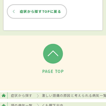
ろうとしたり、意識を失ったりすること
も。手足のまひなどは必ず起こるとは限ら
症状から探すTOPに戻る
ない。重症の場合は
頭痛
が発生後、すぐに
倒れて死に至る危険性もある。動脈瘤が破
裂する前に微量の出血が見られることもあ
り、その場合は発症前に「前触れ頭痛」と
いう数回の
頭痛
がある。軽い出血の場合は
頭痛
の程度も軽く、くも膜下出血とは気づ
かずに様子を見てしまう人もいる。
PAGE TOP
検査・診断
患者の意識の状態や症状からくも膜下出血
症状から探す
激しい頭痛の原因と考えられる病気一
が疑われた場合は、まず早急に頭部CT検査
頭の病気一覧
くも膜下出血