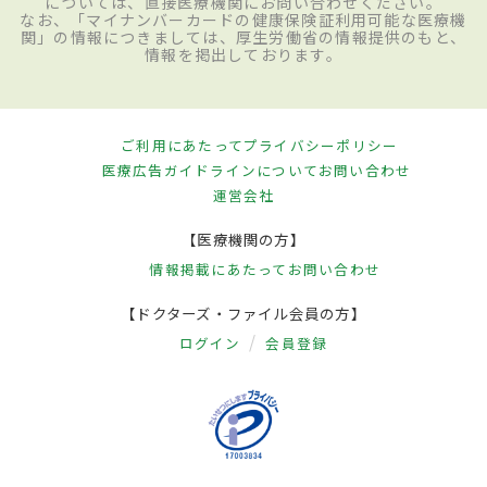
については、直接医療機関にお問い合わせください。
治療（ガンマナイフ）などを行う。どの治
なお、「マイナンバーカードの健康保険証利用可能な医療機
関」の情報につきましては、厚生労働省の情報提供のもと、
療法を選択するかは、
動脈瘤
・奇形の大き
情報を掲出しております。
さ、場所、年齢などによって異なる。病院
へ運ばれた時点で全身状態がかなり悪い場
合は、手術の適応は不可能。外傷性の出血
ご利用にあたって
プライバシーポリシー
医療広告ガイドラインについて
お問い合わせ
については、軽症の場合は手術などは必要
運営会社
なく、症状に応じて対処療法などが行われ
【医療機関の方】
る。
情報掲載にあたって
お問い合わせ
【ドクターズ・ファイル会員の方】
予防
ログイン
会員登録
くも膜下出血の最も大きな原因である
脳動
脈瘤
は発見が難しいため、脳ドックなどを
定期的に受けることが一番の予防法といえ