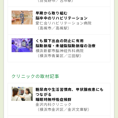
（羽曳野市／古市駅）
くも膜下出血の8割以上が「
脳動脈瘤
の破
早期から取り組む
脳卒中のリハビリテーション
裂」が原因とされている。これは脳の中の
愛仁会リハビリテーション病院
（高槻市／高槻駅）
動脈にこぶのようなものができ、それが裂
けて出血した状態で、そうなると突然に強
くも膜下出血の防止に有用
い頭痛が襲う。こぶは血管の分岐点にでき
脳動脈瘤・未破裂脳動脈瘤の治療
横浜新都市脳神経外科病院
やすく、大きさは数ミリから大きなもので
（横浜市青葉区／江田駅）
は数センチに及ぶ。こぶができる原因とし
ては高血圧や動脈硬化、加齢が一因として
クリニックの取材記事
考えられており、先天的な要素も含まれると
されているが、詳しくは解明されていない
糖尿病や生活習慣病、甲状腺疾患にも
つながる
部分もある。喫煙習慣、多量の飲酒、スト
睡眠時無呼吸症候群
レスもリスクを上げる原因で、特に喫煙に
金沢内科クリニック
（横浜市金沢区／金沢文庫駅）
よる発症のリスクは非喫煙者に比べて2倍か