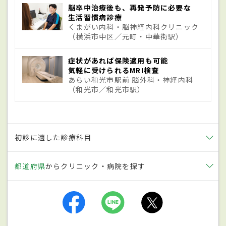
ら3倍と言われている。こぶが大きくなり、
脳卒中治療後も、再発予防に必要な
生活習慣病診療
周囲の組織を圧迫することにより症状が出
くまがい内科・脳神経内科クリニック
（横浜市中区／元町・中華街駅）
るため、発症は突発的。他には脳動静脈に
奇形があり、その部分が破裂し出血する
症状があれば保険適用も可能
ケースや、交通事故などによる外傷がきっか
気軽に受けられるMRI検査
あらい和光市駅前 脳外科・神経内科
けで発症するケースもある。
（和光市／和光市駅）
症状
初診に適した診療科目
突然、頭が割れるような激しい
頭痛
が起き
るのが特徴。「バットで殴られたような痛
都道府県
からクリニック・病院を探す
み」などと表現される。後頭部のほか、側
頭部や中心部が痛むこともある。また吐き
気や嘔吐、血圧の上昇を伴い、意識がもう