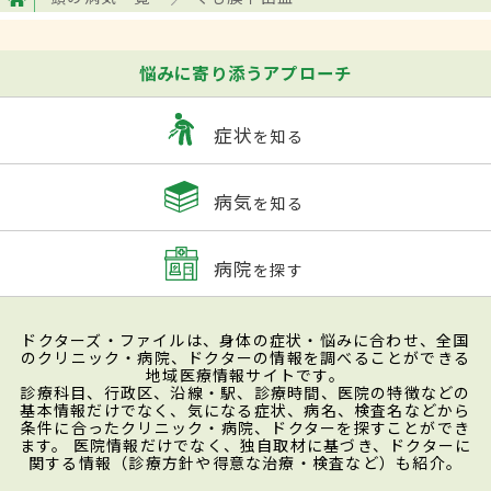
や頭部MRI検査を実施し、頭蓋骨の内側・脳
の周囲に出血の様子があるかどうかを確認
悩みに寄り添うアプローチ
する。それらの検査でわからない場合は、
腰からの注射で脳脊髄液を採取して血液の
症状
を知る
混入があるかを確かめる腰椎穿刺（ようつ
いせんし）を行う。くも膜下出血と確定し
病気
を知る
た段階で、強い意識障害や大量の出血、ま
ひなどがない場合には、原因や
動脈瘤
など
病院
を探す
の位置、数、大きさ等を調べるため、カ
テーテルを用いた脳血管撮影検査を行う。
ドクターズ・ファイルは、身体の症状・悩みに合わせ、全国
その後、速やかに再破裂予防のための手術
のクリニック・病院、ドクターの情報を調べることができる
地域医療情報サイトです。
へ移る。
診療科目、行政区、沿線・駅、診療時間、医院の特徴などの
基本情報だけでなく、気になる症状、病名、検査名などから
条件に合ったクリニック・病院、ドクターを探すことができ
ます。 医院情報だけでなく、独自取材に基づき、ドクターに
関する情報（診療方針や得意な治療・検査など）も紹介。
治療