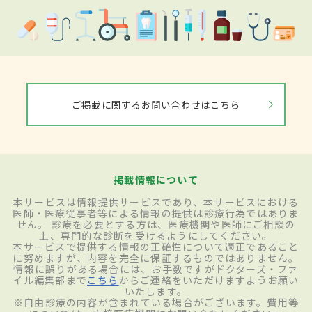
まずは生命維持のために血圧のコントロー
ル、呼吸管理などの集中治療が行われる。
また破裂などを放置しておくと確実に再出
血するため、予防するための処置が必要。
ご掲載に関するお問い合わせはこちら
脳動脈瘤
の破裂が原因でくも膜下出血を起
こした場合は、全身麻酔で頭を開き、破裂
した動脈瘤の付け根をクリップで閉め、血
掲載情報について
液が流れないようにするクリッピング術を
本サービスは情報提供サービスであり、本サービスにおける
行う。もしくは、太ももの付け根の血管か
医師・医療従事者等による情報の提供は診療行為ではありま
せん。 診療を必要とする方は、医療機関や医師にご相談の
ら
動脈瘤
までカテーテルを入れて、コイル
上、専門的な診断を受けるようにしてください。
本サービスで提供する情報の正確性について適正であること
を通すことによりこぶを内側から詰めるコ
に努めますが、内容を完全に保証するものではありません。
情報に誤りがある場合には、お手数ですがドクターズ・ファ
イル塞栓術がある。
脳動静脈奇形
の場合
イル編集部まで
こちら
からご連絡をいただけますようお願い
いたします。
は、開頭で奇形を取り出す方法や、放射線
※自由診療の内容が含まれている場合がございます。費用等