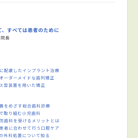
て、すべては患者のために
 院長
性に配慮したインプラント治療
 オーダーメイドな歯列矯正
ース型装置を用いた矯正
改善をめざす総合歯科診療
子で取り組む小児歯科
予防歯科を受けるメリットとは
 患者に合わせて行う口腔ケア
歯の外科処置について知る