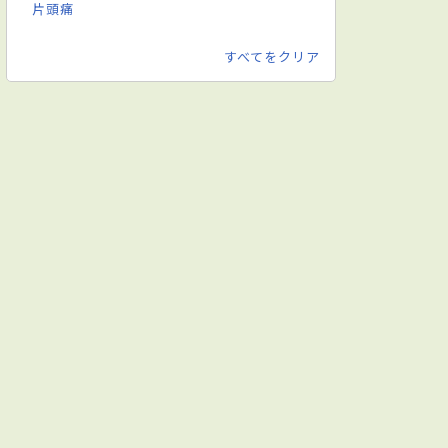
片頭痛
すべてをクリア
ジットカード対応
日本口腔外科学会口腔外科専門医
英語対応可
クリーニング
インプラント治療
ホワイトニング
査