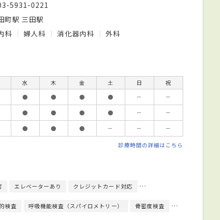
03-5931-0221
田町駅 三田駅
内科
婦人科
消化器内科
外科
水
木
金
土
日
祝
●
●
●
●
－
－
●
●
●
●
－
－
●
●
●
－
－
－
診療時間の詳細はこちら
可
エレベーターあり
クレジットカード対応
健康診断対応
人間ドッ
的検査
呼吸機能検査（スパイロメトリー）
骨密度検査
細菌検査
子