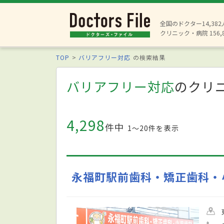
全国のドクター14,38
クリニック・病院 156,
TOP
バリアフリー対応
の検索結果
バリアフリー対応
のクリ
4,298
件中
1〜20件を表示
永福町駅前歯科・矯正歯科・