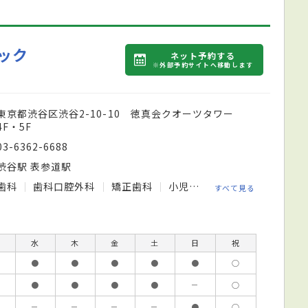
ック
ネット予約する
※外部予約サイトへ移動します
東京都渋谷区渋谷2-10-10 徳真会クオーツタワー
4F・5F
03-6362-6688
渋谷駅 表参道駅
歯科
歯科口腔外科
矯正歯科
小児歯科
すべて見る
水
木
金
土
日
祝
●
●
●
●
●
○
●
●
●
●
－
○
－
－
－
－
●
○