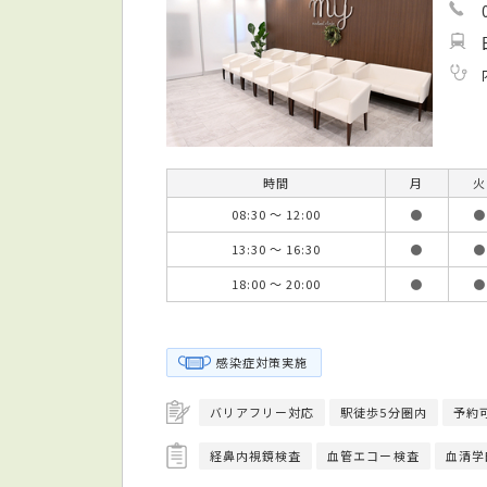
時間
月
火
08:30 ～ 12:00
●
●
13:30 ～ 16:30
●
●
18:00 ～ 20:00
●
●
感染症対策実施
バリアフリー対応
駅徒歩5分圏内
予約
経鼻内視鏡検査
血管エコー検査
血清学