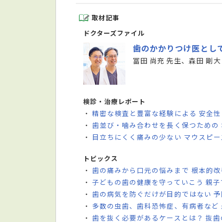
取材記事
ドクターズファイル
歯のかかりつけ医とし
冨田 尚充 先生、森田 剛大
検診・治療レポート
精密な検査と豊富な経験による 安全
・
歯並び・噛み合わせを長く保つための
・
目立ちにくく痛みの少ない マウスピ
・
トピックス
歯の痛みから口元の悩みまで 根本的
・
子どもの歯の健康を守っていこう 親
・
歯の病気を防ぐだけが目的ではない 
・
多数の虫歯、歯科恐怖症、有病者など
・
歯を抜く必要があるケースとは？ 抜
・