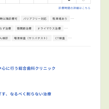
診療時間の詳細はこちら
9時以降診療可
バリアフリー対応
駐車場あり
エレベーターあり
クレ
らず治療
顎関節治療
ドライマウス治療
入れ歯／義歯治療
PMTC
ん検診
唾液検査（サリバテスト）
CT検査
レントゲン検査
顎運動検
中心に行う総合歯科クリニック
ざす、なるべく削らない治療