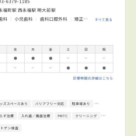
03-6379-1185
永福町駅 西永福駅 明大前駅
歯科
小児歯科
歯科口腔外科
矯正歯科
すべて見る
水
木
金
土
日
祝
●
●
●
－
－
－
－
－
－
●
●
●
診療時間の詳細はこちら
ッズスペースあり
バリアフリー対応
駐車場あり
駅徒歩5分圏内
予
らず治療
入れ歯／義歯治療
PMTC
クリーニング
インプラント治療
ントゲン検査