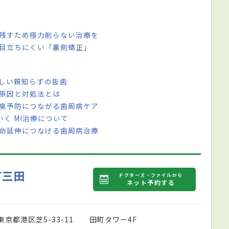
を残すため極力削らない治療を
 目立ちにくい「裏側矯正」
難しい親知らずの抜歯
の原因と対処法とは
口臭予防につながる歯周病ケア
く MI治療について
寿命延伸につなげる歯周病治療
町三田
ドクターズ・ファイルから
ネット予約する
東京都港区芝5-33-11 田町タワー4F