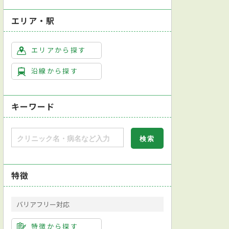
エリア・駅
エリアから探す
沿線から探す
キーワード
特徴
約可
クレジットカード対応
歯科用マイクロスコープあり
ホワイトニング
裏側矯正
歯列矯正
部分矯正
マウスピース型装
バリアフリー対応
特徴から探す