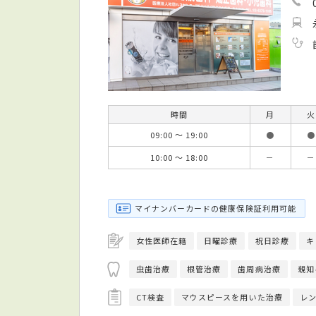
時間
月
火
09:00 ～ 19:00
●
●
10:00 ～ 18:00
－
－
マイナンバーカードの健康保険証利用可能
女性医師在籍
日曜診療
祝日診療
キ
虫歯治療
根管治療
歯周病治療
親知
CT検査
マウスピースを用いた治療
レ