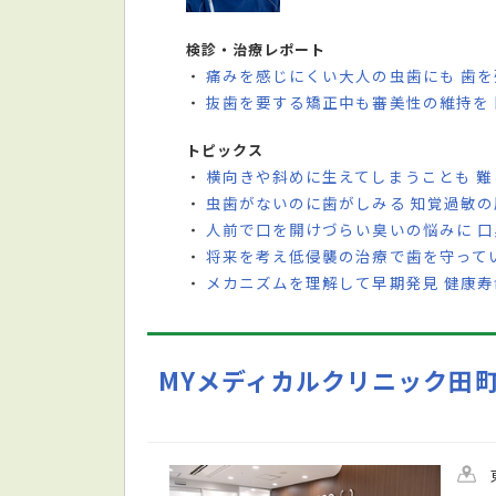
検診・治療レポート
痛みを感じにくい大人の虫歯にも 歯
・
抜歯を要する矯正中も審美性の維持を
・
トピックス
横向きや斜めに生えてしまうことも 
・
虫歯がないのに歯がしみる 知覚過敏
・
人前で口を開けづらい臭いの悩みに 
・
将来を考え低侵襲の治療で歯を守ってい
・
メカニズムを理解して早期発見 健康
・
MYメディカルクリニック田