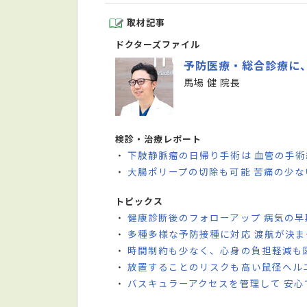
取材記事
ドクターズファイル
予防医療・総合診療に
馬場 健 院長
検診・治療レポート
下肢静脈瘤の日帰り手術は 血管の手
・
大腸ポリープの切除も可能 苦痛の少
・
トピックス
健康診断後のフォローアップ 病気の
・
多種多様な予防接種に対応 渡航が決
・
時間制約も少なく、心身の負担軽減も
・
放置することのリスクも高い鼠径ヘル
・
バスキュラーアクセスを管理して 安
・