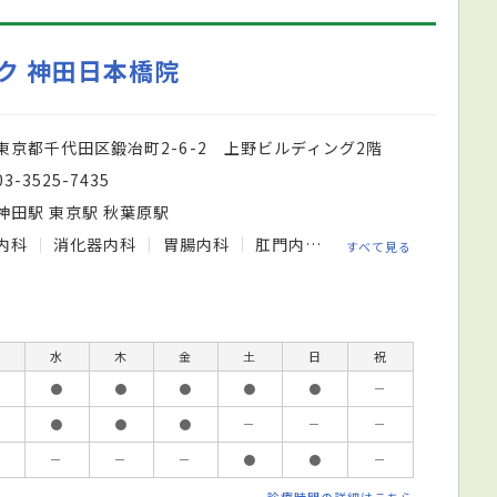
ク 神田日本橋院
東京都千代田区鍛冶町2-6-2 上野ビルディング2階
03-3525-7435
神田駅 東京駅 秋葉原駅
内科
消化器内科
胃腸内科
肛門内科
内視鏡内科
すべて見る
水
木
金
土
日
祝
●
●
●
●
●
－
●
●
●
－
－
－
－
－
－
●
●
－
診療時間の詳細はこちら