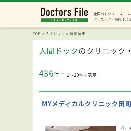
全国のドクター14,38
クリニック・病院 156,
TOP
人間ドック の検索結果
人間ドック
のクリニック
436
件中
1〜20件を表示
MYメディカルクリニック田