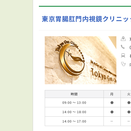
東京胃腸肛門内視鏡クリニッ
時間
月
火
09:00 ～ 13:00
●
●
14:00 ～ 18:00
●
●
14:00 ～ 17:00
－
－