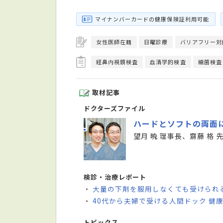
マイナンバーカードの健康保険証利用可能
女性医師在籍
日曜診療
バリアフリー対
経鼻内視鏡検査
血清学的検査
細菌検査
取材記事
ドクターズファイル
ハードとソフトの両面
望月 暁 理事長、齋藤 格 
検診・治療レポート
大量の下剤を服用しなくても受けられ
・
40代から夫婦で受ける人間ドック 健
・
トピックス