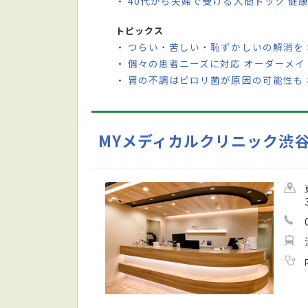
40代から夫婦で受ける人間ドック 健
・
トピックス
つらい・苦しい・恥ずかしいの解消を
・
個々の患者ニーズに対応 オーダーメ
・
胃の不調はピロリ菌が原因の可能性も
・
MYメディカルクリニック渋