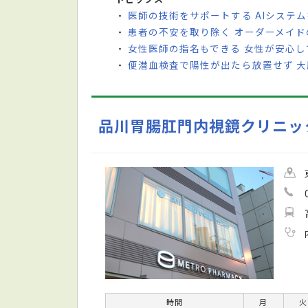
医師の技術をサポートする AIシステ
・
患者の不安を取り除く オーダーメイ
・
女性医師の指名もできる 女性が安心
・
便潜血検査で陽性が出たら放置せず 
・
品川胃腸肛門内視鏡クリニッ
時間
月
火