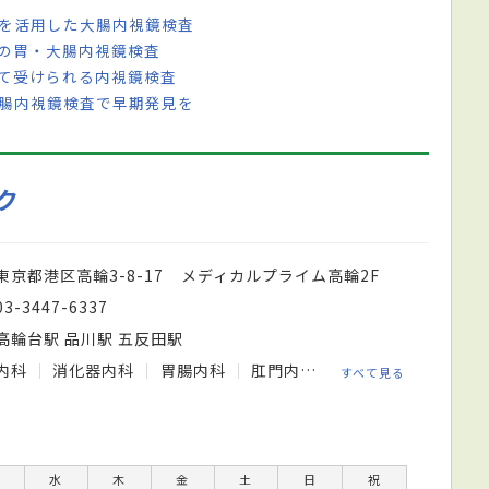
ムを活用した大腸内視鏡検査
ドの胃・大腸内視鏡検査
して受けられる内視鏡検査
大腸内視鏡検査で早期発見を
ク
東京都港区高輪3-8-17 メディカルプライム高輪2F
03-3447-6337
高輪台駅 品川駅 五反田駅
内科
消化器内科
胃腸内科
肛門内科
内視鏡内科
すべて見る
水
木
金
土
日
祝