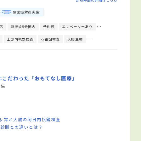
感染症対策実施
応
駅徒歩5分圏内
予約可
エレベーターあり
クレジットカード対応
上部内視鏡検査
心電図検査
大腸生検
大腸内視鏡検査
直腸診
にこだわった「おもてなし医療」
先生
る 胃と大腸の同日内視鏡検査
康診断との違いとは？