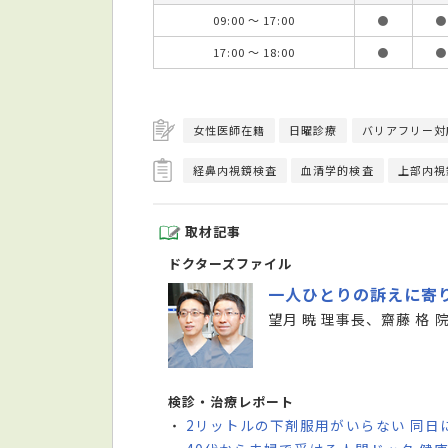
09:00 ～ 17:00
●
●
17:00 ～ 18:00
●
●
女性医師在籍
日曜診療
バリアフリー対
経鼻内視鏡検査
血清学的検査
上部内視
取材記事
ドクターズファイル
一人ひとりの訴えに寄
望月 暁 理事長、齋藤 格 
検診・治療レポート
2リットルの下剤服用がいらない 同日
・