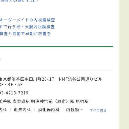
康診断との違いとは？
 オーダーメイドの内視鏡検査
イドで行う胃・大腸内視鏡検査
 検査と除菌で早期に改善を
谷
東京都渋谷区宇田川町20-17 NMF渋谷公園通りビル
3F・4F・5F
03-4213-7219
渋谷駅 表参道駅 明治神宮前〈原宿〉駅 原宿駅
内科
血液内科
消化器内科
内視鏡内科
乳腺内科
婦人
すべて見る