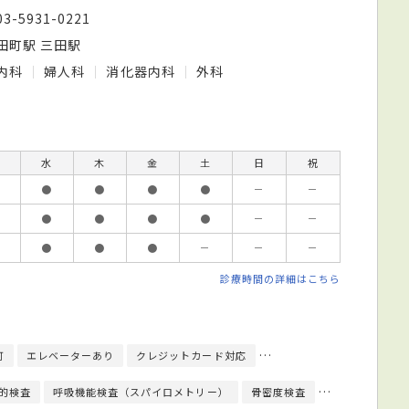
03-5931-0221
田町駅 三田駅
内科
婦人科
消化器内科
外科
水
木
金
土
日
祝
●
●
●
●
－
－
●
●
●
●
－
－
●
●
●
－
－
－
診療時間の詳細はこちら
可
エレベーターあり
クレジットカード対応
健康診断対応
人間ドッ
的検査
呼吸機能検査（スパイロメトリー）
骨密度検査
細菌検査
子