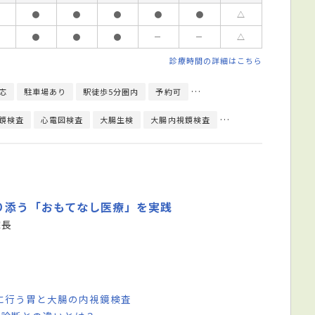
●
●
●
●
●
△
●
●
●
－
－
△
診療時間の詳細はこちら
応
駐車場あり
駅徒歩5分圏内
予約可
エレベーターあり
クレジ
鏡検査
心電図検査
大腸生検
大腸内視鏡検査
直腸診
内視鏡検査
り添う「おもてなし医療」を実践
院長
に行う胃と大腸の内視鏡検査