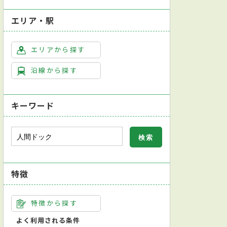
エリア・駅
エリアから探す
沿線から探す
キーワード
特徴
ク対応
日本外科学会外科専門医
日本血管外科学会心臓血管外科専門医
英
特徴から探す
宮がん検診
子宮頸がん検診
心臓超音波（エコー）検査
大腸内視鏡検査
よく利用される条件