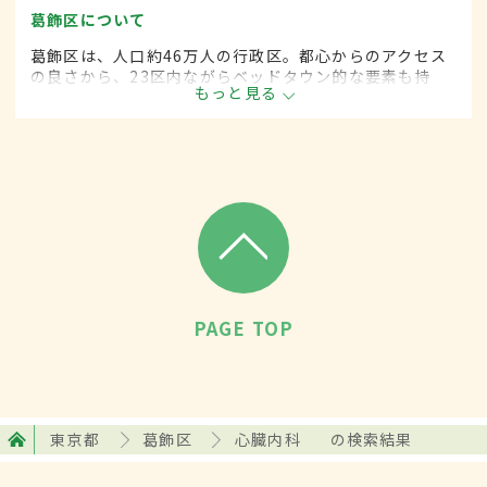
葛飾区について
葛飾区は、人口約46万人の行政区。都心からのアクセス
の良さから、23区内ながらベッドタウン的な要素も持
もっと見る
つ。柴又帝釈天や堀切菖蒲園などの観光地も多く、伝統
技術を受け継ぐ職人の多い地域としても知られる。
PAGE TOP
東京都
葛飾区
心臓内科
の検索結果