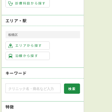
診療科目から探す
染症内科
精神科
外科
血管外科
心臓外科
呼吸器外
エリア・駅
板橋区
エリアから探す
沿線から探す
キーワード
ケア内科
小児科
リハビリテーション科
感染症内科
外科
特徴