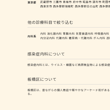
武蔵野市
三鷹市
青梅市
府中市
昭島市
調布市
町田
東京都
西東京市
西多摩郡瑞穂町
西多摩郡日の出町
西多摩
他の診療科目で絞り込む
内科
消化器内科
胃腸内科
気管食道内科
呼吸器内科
内科系
内分泌内科
代謝内科
糖尿病・代謝内科
がん内科
透
感染症内科について
感染症内科とは、ウイルス・細菌など病原微生物による感染症
板橋区について
板橋区は、昔ながらの個人商店や賑やかなアーケード街がある
る。