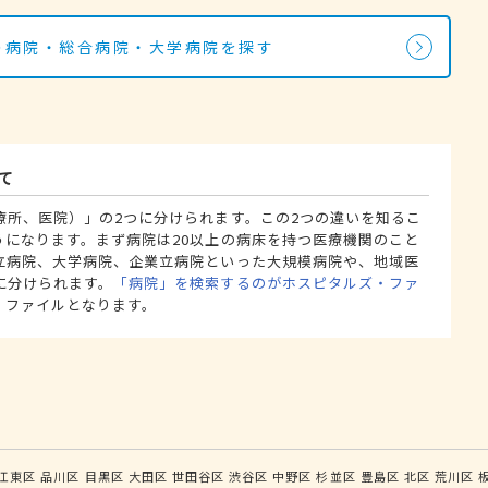
科の病院・総合病院・大学病院を探す
て
療所、医院）」の2つに分けられます。この2つの違いを知るこ
うになります。まず病院は20以上の病床を持つ医療機関のこと
立病院、大学病院、企業立病院といった大規模病院や、地域医
に分けられます。
「病院」を検索するのがホスピタルズ・ファ
・ファイルとなります。
江東区
品川区
目黒区
大田区
世田谷区
渋谷区
中野区
杉並区
豊島区
北区
荒川区