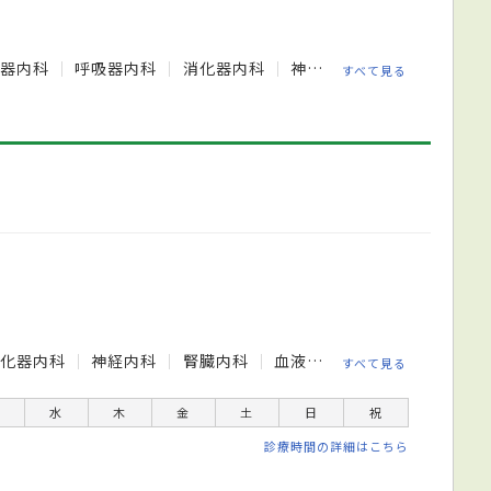
環器内科
呼吸器内科
消化器内科
神経内科
血液内科
感
すべて見る
消化器内科
神経内科
腎臓内科
血液内科
精神科
緩和
すべて見る
水
木
金
土
日
祝
診療時間の詳細はこちら