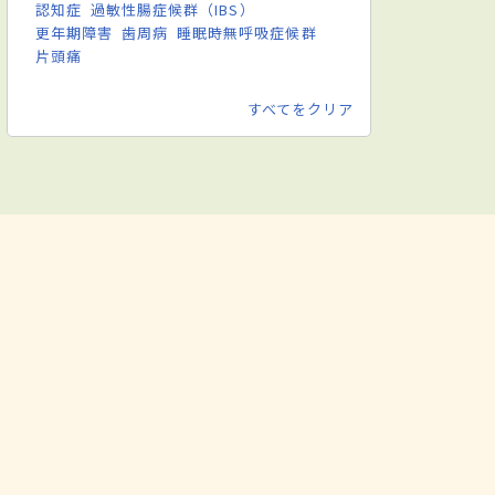
認知症
過敏性腸症候群（IBS）
更年期障害
歯周病
睡眠時無呼吸症候群
片頭痛
すべてをクリア