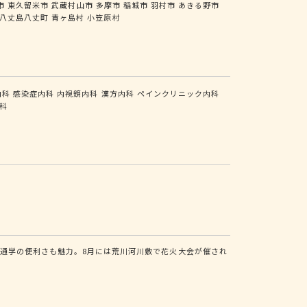
市
東久留米市
武蔵村山市
多摩市
稲城市
羽村市
あきる野市
八丈島八丈町
青ヶ島村
小笠原村
内科
感染症内科
内視鏡内科
漢方内科
ペインクリニック内科
科
。
通学の便利さも魅力。8月には荒川河川敷で花火大会が催され