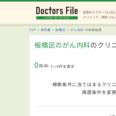
全国のドクター14,38
クリニック・病院 156,
TOP
東京都
板橋区
がん内科
の検索結果
板橋区のがん内科
のクリ
0
件中
1〜0件を表示
検索条件に当てはまるクリ
再度条件を変