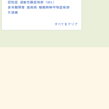
認知症
過敏性腸症候群（IBS）
更年期障害
歯周病
睡眠時無呼吸症候群
片頭痛
すべてをクリア