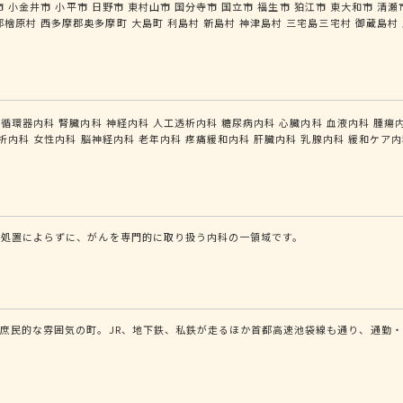
市
小金井市
小平市
日野市
東村山市
国分寺市
国立市
福生市
狛江市
東大和市
清瀬
郡檜原村
西多摩郡奥多摩町
大島町
利島村
新島村
神津島村
三宅島三宅村
御蔵島村
循環器内科
腎臓内科
神経内科
人工透析内科
糖尿病内科
心臓内科
血液内科
腫瘍
析内科
女性内科
脳神経内科
老年内科
疼痛緩和内科
肝臓内科
乳腺内科
緩和ケア内
的処置によらずに、がんを専門的に取り扱う内科の一領域です。
庶民的な雰囲気の町。JR、地下鉄、私鉄が走るほか首都高速池袋線も通り、通勤・