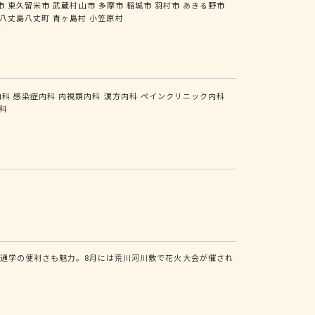
市
東久留米市
武蔵村山市
多摩市
稲城市
羽村市
あきる野市
八丈島八丈町
青ヶ島村
小笠原村
内科
感染症内科
内視鏡内科
漢方内科
ペインクリニック内科
科
通学の便利さも魅力。8月には荒川河川敷で花火大会が催され