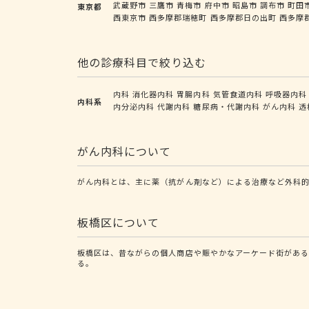
武蔵野市
三鷹市
青梅市
府中市
昭島市
調布市
町田
東京都
西東京市
西多摩郡瑞穂町
西多摩郡日の出町
西多摩
他の診療科目で絞り込む
内科
消化器内科
胃腸内科
気管食道内科
呼吸器内科
内科系
内分泌内科
代謝内科
糖尿病・代謝内科
がん内科
透
がん内科について
がん内科とは、主に薬（抗がん剤など）による治療など外科
板橋区について
板橋区は、昔ながらの個人商店や賑やかなアーケード街がある
る。