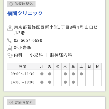
診療時間外
福岡クリニック
東京都葛飾区西新小岩1丁目8番4号 山口ビ
ル3階
03-6657-6699
新小岩駅
内科
小児科
脳神経内科
時間
月
火
水
木
金
土
日
祝
09:00～11:30
●
●
－
●
●
●
－
－
14:00～18:00
●
●
－
●
●
－
－
－
診療時間外