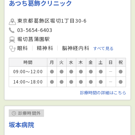
あつち葛飾クリニック
東京都葛飾区堀切1丁目30-6
03-5654-6403
堀切菖蒲園駅
眼科
精神科
脳神経内科
すべて見る
時間
月
火
水
木
金
土
日
祝
09:00～12:00
●
●
●
●
●
●
－
●
14:00～18:00
●
●
●
●
●
●
－
●
診療時間の詳細はこちら
診療時間外
坂本病院