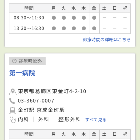
時間
月
火
水
木
金
土
日
祝
08:30～11:30
●
●
●
●
●
－
－
－
13:30～16:30
●
●
●
●
●
－
－
－
診療時間の詳細はこちら
診療時間外
第一病院
東京都葛飾区東金町4-2-10
03-3607-0007
金町駅 京成金町駅
内科
外科
整形外科
すべて見る
時間
月
火
水
木
金
土
日
祝