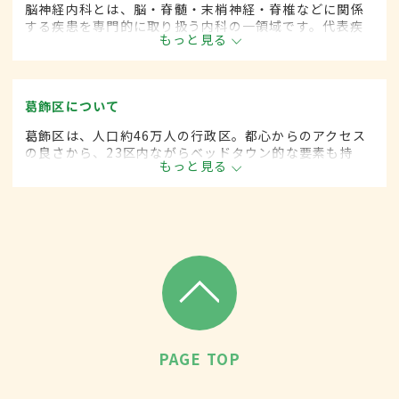
脳神経内科とは、脳・脊髄・末梢神経・脊椎などに関係
する疾患を専門的に取り扱う内科の一領域です。代表疾
もっと見る
患として、脳卒中や各種神経変性疾患(パーキンソン病、
筋萎縮性側索硬化など)、脊髄と末梢神経の疾患、てんか
んや頭痛、めまいがあります。
葛飾区について
葛飾区は、人口約46万人の行政区。都心からのアクセス
の良さから、23区内ながらベッドタウン的な要素も持
もっと見る
つ。柴又帝釈天や堀切菖蒲園などの観光地も多く、伝統
技術を受け継ぐ職人の多い地域としても知られる。
PAGE TOP