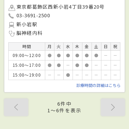
東京都葛飾区西新小岩4丁目39番20号
03-3691-2500
新小岩駅
脳神経内科
時間
月
火
水
木
金
土
日
祝
09:00～12:00
●
●
●
●
●
●
－
－
15:00～17:00
●
●
－
●
●
－
－
－
15:00～19:00
－
－
●
－
－
－
－
－
診療時間の詳細はこちら
6件中
1〜6件を表示