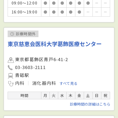
09:00～12:00
●
●
●
●
●
●
－
－
16:00～19:00
●
●
●
●
●
－
－
－
診療時間外
東京慈恵会医科大学葛飾医療センター
東京都葛飾区青戸6-41-2
03-3603-2111
青砥駅
内科
消化器内科
すべて見る
時間
月
火
水
木
金
土
日
祝
診療時間の詳細はこちら