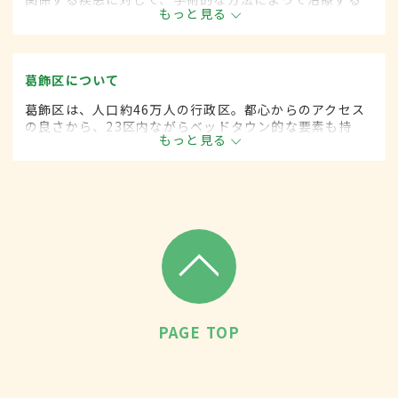
もっと見る
外科の一領域で、血管系をより専門としています。
葛飾区について
葛飾区は、人口約46万人の行政区。都心からのアクセス
の良さから、23区内ながらベッドタウン的な要素も持
もっと見る
つ。柴又帝釈天や堀切菖蒲園などの観光地も多く、伝統
技術を受け継ぐ職人の多い地域としても知られる。
PAGE TOP