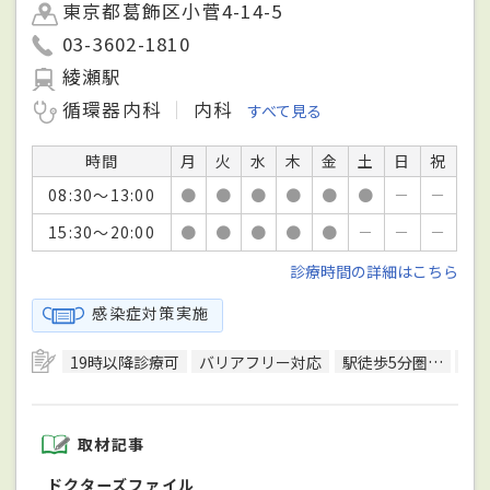
東京都葛飾区小菅4-14-5
03-3602-1810
綾瀬駅
循環器内科
内科
すべて見る
時間
月
火
水
木
金
土
日
祝
08:30～13:00
●
●
●
●
●
●
－
－
15:30～20:00
●
●
●
●
●
－
－
－
診療時間の詳細はこちら
感染症対策実施
19時以降診療可
バリアフリー対応
駅徒歩5分圏内
予
取材記事
ドクターズファイル