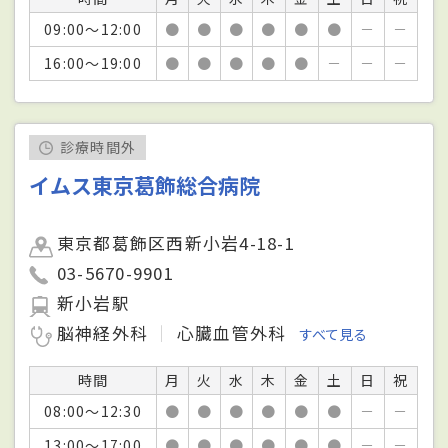
09:00～12:00
●
●
●
●
●
●
－
－
16:00～19:00
●
●
●
●
●
－
－
－
診療時間外
イムス東京葛飾総合病院
東京都葛飾区西新小岩4-18-1
03-5670-9901
新小岩駅
脳神経外科
心臓血管外科
すべて見る
時間
月
火
水
木
金
土
日
祝
08:00～12:30
●
●
●
●
●
●
－
－
13:00～17:00
●
●
●
●
●
●
－
－