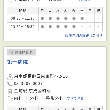
時間
月
火
水
木
金
土
日
祝
08:30～11:30
●
●
●
●
●
●
－
－
13:30～15:30
●
●
●
●
●
－
－
－
診療時間の詳細はこちら
診療時間外
第一病院
東京都葛飾区東金町4-2-10
03-3607-0007
金町駅 京成金町駅
内科
外科
整形外科
すべて見る
時間
月
火
水
木
金
土
日
祝