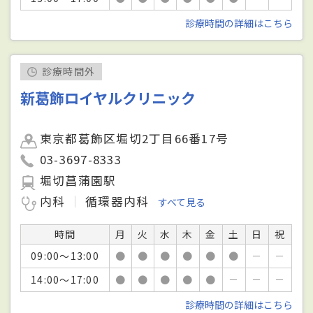
診療時間の詳細はこちら
診療時間外
新葛飾ロイヤルクリニック
東京都葛飾区堀切2丁目66番17号
03-3697-8333
堀切菖蒲園駅
内科
循環器内科
すべて見る
時間
月
火
水
木
金
土
日
祝
09:00～13:00
●
●
●
●
●
●
－
－
14:00～17:00
●
●
●
●
●
－
－
－
診療時間の詳細はこちら