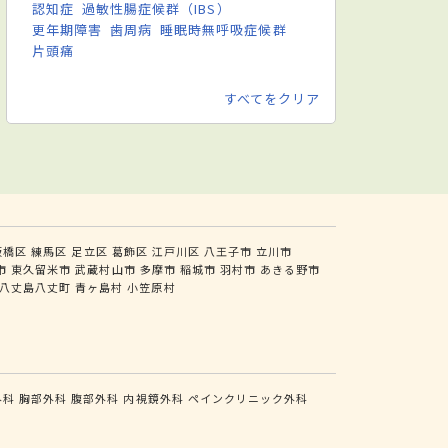
認知症
過敏性腸症候群（IBS）
更年期障害
歯周病
睡眠時無呼吸症候群
片頭痛
すべてをクリア
板橋区
練馬区
足立区
葛飾区
江戸川区
八王子市
立川市
市
東久留米市
武蔵村山市
多摩市
稲城市
羽村市
あきる野市
八丈島八丈町
青ヶ島村
小笠原村
外科
胸部外科
腹部外科
内視鏡外科
ペインクリニック外科