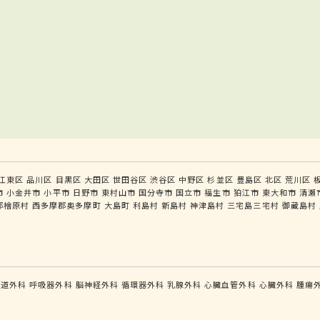
江東区
品川区
目黒区
大田区
世田谷区
渋谷区
中野区
杉並区
豊島区
北区
荒川区
市
小金井市
小平市
日野市
東村山市
国分寺市
国立市
福生市
狛江市
東大和市
清瀬
郡檜原村
西多摩郡奥多摩町
大島町
利島村
新島村
神津島村
三宅島三宅村
御蔵島村
食道外科
呼吸器外科
脳神経外科
循環器外科
乳腺外科
心臓血管外科
心臓外科
腫瘍