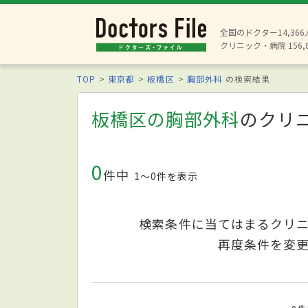
全国のドクター14,36
クリニック・病院 156,
TOP
東京都
板橋区
胸部外科
の検索結果
板橋区の胸部外科
のクリ
0
件中
1〜0件を表示
検索条件に当てはまるクリ
再度条件を変