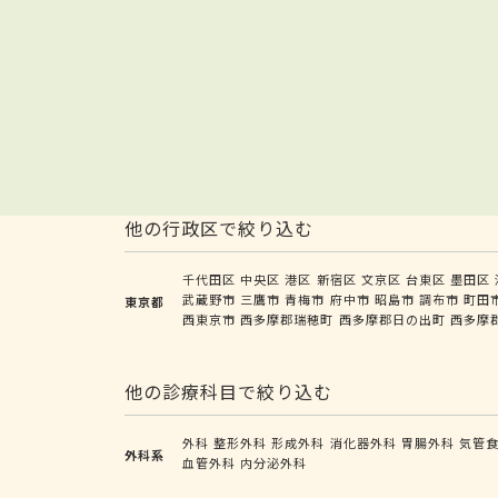
他の行政区で絞り込む
千代田区
中央区
港区
新宿区
文京区
台東区
墨田区
武蔵野市
三鷹市
青梅市
府中市
昭島市
調布市
町田
東京都
西東京市
西多摩郡瑞穂町
西多摩郡日の出町
西多摩
他の診療科目で絞り込む
外科
整形外科
形成外科
消化器外科
胃腸外科
気管
外科系
血管外科
内分泌外科