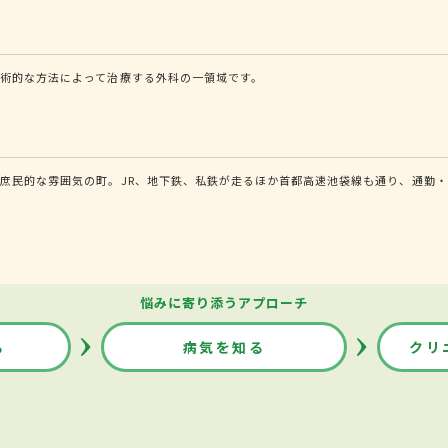
術的な方法によって治療する外科の一領域です。
庶民的な雰囲気の町。JR、地下鉄、私鉄が走るほか首都高速池袋線も通り、通勤・
悩みに寄り添うアプローチ
る
病気を知る
クリ