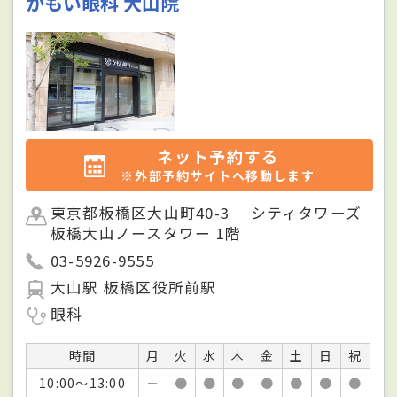
かもい眼科 大山院
ネット予約する
※外部予約サイトへ移動します
東京都板橋区大山町40-3 シティタワーズ
板橋大山ノースタワー 1階
03-5926-9555
大山駅 板橋区役所前駅
眼科
時間
月
火
水
木
金
土
日
祝
10:00～13:00
－
●
●
●
●
●
●
●