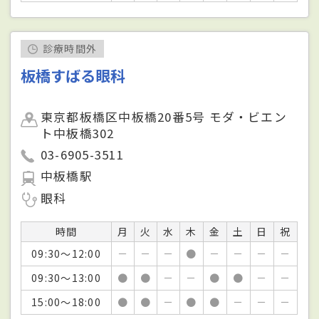
診療時間外
板橋すばる眼科
東京都板橋区中板橋20番5号 モダ・ビエン
ト中板橋302
03-6905-3511
中板橋駅
眼科
時間
月
火
水
木
金
土
日
祝
09:30～12:00
－
－
－
●
－
－
－
－
09:30～13:00
●
●
－
－
●
●
－
－
15:00～18:00
●
●
－
●
●
－
－
－