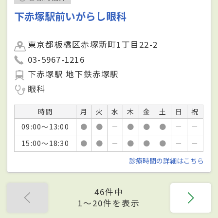
下赤塚駅前いがらし眼科
東京都板橋区赤塚新町1丁目22-2
03-5967-1216
下赤塚駅 地下鉄赤塚駅
眼科
時間
月
火
水
木
金
土
日
祝
09:00～13:00
●
●
－
●
●
●
－
－
15:00～18:30
●
●
－
●
●
●
－
－
診療時間の詳細はこちら
46件中
1〜20件を表示