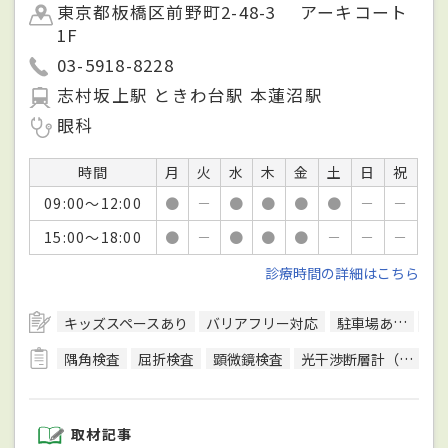
東京都板橋区前野町2-48-3 アーキコート
1F
03-5918-8228
志村坂上駅 ときわ台駅 本蓮沼駅
眼科
時間
月
火
水
木
金
土
日
祝
09:00～12:00
●
－
●
●
●
●
－
－
15:00～18:00
●
－
●
●
●
－
－
－
診療時間の詳細はこちら
キッズスペースあり
バリアフリー対応
駐車場あり
日
隅角検査
屈折検査
顕微鏡検査
光干渉断層計（OCT）検査
取材記事