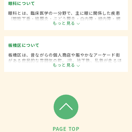
眼科について
眼科とは、臨床医学の一分野で、主に眼に関係した疾患
（眼瞼下垂・結膜炎・ぶどう膜炎・白内障・緑内障・網
もっと見る
膜剥離など）を専門的に取り扱います。
板橋区について
板橋区は、昔ながらの個人商店や賑やかなアーケード街
がある庶民的な雰囲気の町。JR、地下鉄、私鉄が走るほ
もっと見る
か首都高速池袋線も通り、通勤・通学の便利さも魅力。8
月には荒川河川敷で花火大会が催される。
PAGE TOP