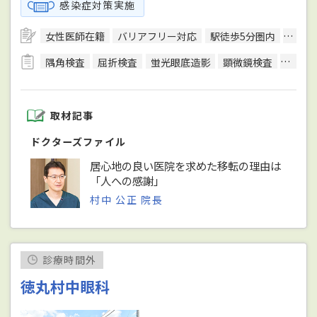
感染症対策実施
女性医師在籍
バリアフリー対応
駅徒歩5分圏内
予約
隅角検査
屈折検査
蛍光眼底造影
顕微鏡検査
光干渉
取材記事
ドクターズファイル
居心地の良い医院を求めた移転の理由は
「人への感謝」
村中 公正 院長
診療時間外
徳丸村中眼科