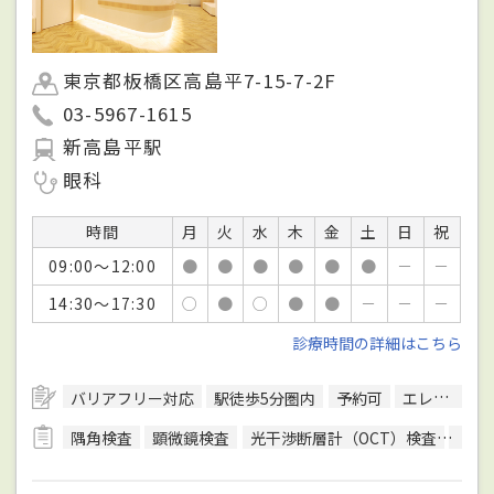
東京都板橋区高島平7-15-7-2F
03-5967-1615
新高島平駅
眼科
時間
月
火
水
木
金
土
日
祝
09:00～12:00
●
●
●
●
●
●
－
－
14:30～17:30
○
●
○
●
●
－
－
－
診療時間の詳細はこちら
バリアフリー対応
駅徒歩5分圏内
予約可
エレベーターあり
隅角検査
顕微鏡検査
光干渉断層計（OCT）検査
色覚