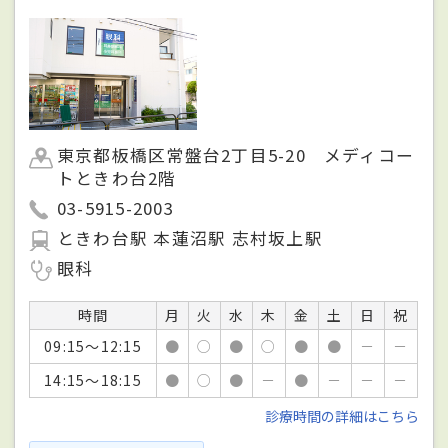
東京都板橋区常盤台2丁目5-20 メディコー
トときわ台2階
03-5915-2003
ときわ台駅 本蓮沼駅 志村坂上駅
眼科
時間
月
火
水
木
金
土
日
祝
09:15～12:15
●
○
●
○
●
●
－
－
14:15～18:15
●
○
●
－
●
－
－
－
診療時間の詳細はこちら