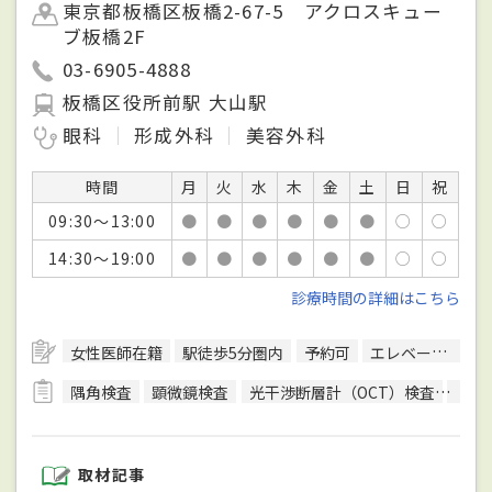
東京都板橋区板橋2-67-5 アクロスキュー
ブ板橋2F
03-6905-4888
板橋区役所前駅 大山駅
眼科
形成外科
美容外科
時間
月
火
水
木
金
土
日
祝
09:30～13:00
●
●
●
●
●
●
○
○
14:30～19:00
●
●
●
●
●
●
○
○
診療時間の詳細はこちら
女性医師在籍
駅徒歩5分圏内
予約可
エレベーターあり
隅角検査
顕微鏡検査
光干渉断層計（OCT）検査
色覚
取材記事