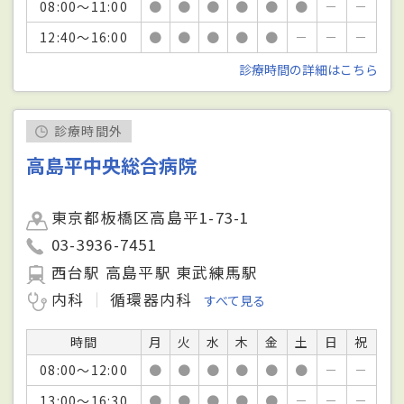
08:00～11:00
●
●
●
●
●
●
－
－
12:40～16:00
●
●
●
●
●
－
－
－
診療時間の詳細はこちら
診療時間外
高島平中央総合病院
東京都板橋区高島平1-73-1
03-3936-7451
西台駅 高島平駅 東武練馬駅
内科
循環器内科
すべて見る
時間
月
火
水
木
金
土
日
祝
08:00～12:00
●
●
●
●
●
●
－
－
13:00～16:30
●
●
●
●
●
－
－
－