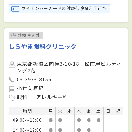
マイナンバーカードの健康保険証利用可能
診療時間外
しらやま眼科クリニック
東京都板橋区向原3-10-18 松前屋ビルディ
ング2階
03-3973-8155
小竹向原駅
眼科
アレルギー科
時間
月
火
水
木
金
土
日
祝
09:00～12:00
●
●
－
●
●
●
－
－
14:00～17:00
●
●
－
●
●
－
－
－