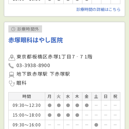
診療時間の詳細はこちら
診療時間外
赤塚眼科はやし医院
東京都板橋区赤塚1丁目7‐7 1階
03-3938-8900
地下鉄赤塚駅 下赤塚駅
眼科
時間
月
火
水
木
金
土
日
祝
09:30～12:30
●
●
●
●
●
－
－
－
15:00～18:00
●
●
●
●
－
－
－
－
09:30～16:00
－
－
－
－
－
●
－
－