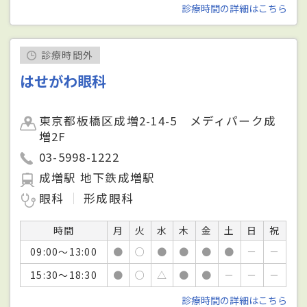
診療時間の詳細はこちら
診療時間外
はせがわ眼科
東京都板橋区成増2-14-5 メディパーク成
増2F
03-5998-1222
成増駅 地下鉄成増駅
眼科
形成眼科
時間
月
火
水
木
金
土
日
祝
09:00～13:00
●
○
●
●
●
●
－
－
15:30～18:30
●
○
△
●
●
－
－
－
診療時間の詳細はこちら