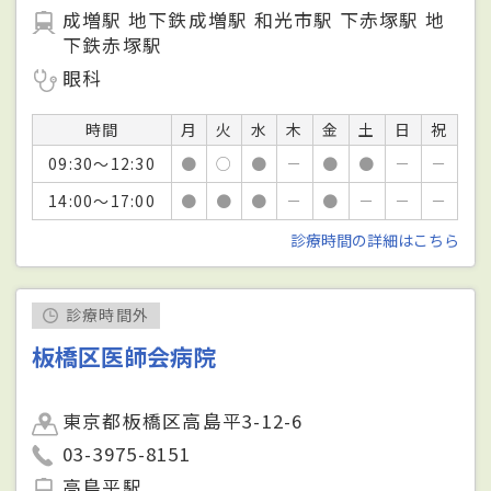
成増駅 地下鉄成増駅 和光市駅 下赤塚駅 地
下鉄赤塚駅
眼科
時間
月
火
水
木
金
土
日
祝
09:30～12:30
●
○
●
－
●
●
－
－
14:00～17:00
●
●
●
－
●
－
－
－
診療時間の詳細はこちら
診療時間外
板橋区医師会病院
東京都板橋区高島平3-12-6
03-3975-8151
高島平駅