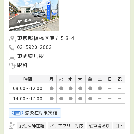
東京都板橋区徳丸5-3-4
03-5920-2003
東武練馬駅
眼科
時間
月
火
水
木
金
土
日
祝
09:00～12:00
●
●
●
●
●
●
－
－
14:00～17:00
●
●
●
●
●
－
－
－
感染症対策実施
女性医師在籍
バリアフリー対応
駐車場あり
日本専門医機構眼科専門医