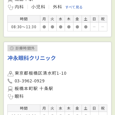
内科
小児科
外科
すべて見る
時間
月
火
水
木
金
土
日
祝
08:30～11:30
●
●
●
●
●
●
－
－
診療時間外
冲永眼科クリニック
東京都板橋区清水町1-10
03-3962-0929
板橋本町駅 十条駅
眼科
時間
月
火
水
木
金
土
日
祝