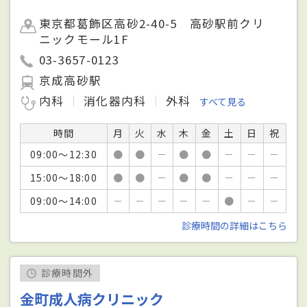
東京都葛飾区高砂2-40-5 高砂駅前クリ
ニックモール1F
03-3657-0123
京成高砂駅
内科
消化器内科
外科
すべて見る
時間
月
火
水
木
金
土
日
祝
09:00～12:30
●
●
－
●
●
－
－
－
15:00～18:00
●
●
－
●
●
－
－
－
09:00～14:00
－
－
－
－
－
●
－
－
診療時間の詳細はこちら
診療時間外
金町成人病クリニック