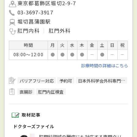
東京都葛飾区堀切2-9-7
03-3697-3917
堀切菖蒲園駅
肛門内科
肛門外科
時間
月
火
水
木
金
土
日
祝
08:00～12:00
●
●
●
●
－
●
－
－
診療時間の詳細はこちら
バリアフリー対応
予約可
日本外科学会外科専門医
日
直腸診
肛門内圧検査
取材記事
ドクターズファイル
肛門科領域の難病にも対応する専門クリ