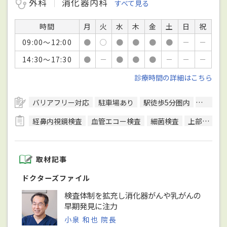
外科
消化器内科
すべて見る
時間
月
火
水
木
金
土
日
祝
09:00～12:00
●
○
●
●
●
●
－
－
14:30～17:30
●
－
●
●
●
－
－
－
診療時間の詳細はこちら
バリアフリー対応
駐車場あり
駅徒歩5分圏内
日本外
経鼻内視鏡検査
血管エコー検査
細菌検査
上部内視鏡検査
取材記事
ドクターズファイル
検査体制を拡充し消化器がんや乳がんの
早期発見に注力
小泉 和也 院長