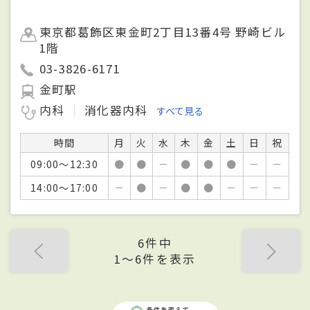
東京都葛飾区東金町2丁目13番4号 野崎ビル
1階
03-3826-6171
金町駅
内科
消化器内科
すべて見る
時間
月
火
水
木
金
土
日
祝
09:00～12:30
●
●
－
●
●
●
－
－
14:00～17:00
－
●
－
●
●
－
－
－
6件中
1〜6件を表示