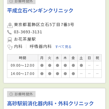
診療時間外
平成立石ペンギンクリニック
東京都葛飾区立石5丁目7番3号
03-3693-3131
お花茶屋駅
内科
呼吸器内科
すべて見る
時間
月
火
水
木
金
土
日
祝
09:00～12:00
●
●
●
●
●
●
－
－
14:00～17:00
●
●
●
●
●
－
－
－
診療時間外
高砂駅前消化器内科・外科クリニック