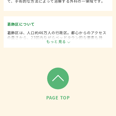
て、手術的な方法によって治療する外科の一領域です。
葛飾区について
葛飾区は、人口約46万人の行政区。都心からのアクセス
の良さから、23区内ながらベッドタウン的な要素も持
もっと見る
つ。柴又帝釈天や堀切菖蒲園などの観光地も多く、伝統
技術を受け継ぐ職人の多い地域としても知られる。
PAGE TOP