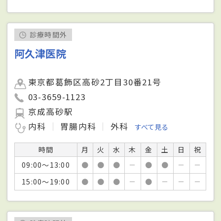
診療時間外
阿久津医院
東京都葛飾区高砂2丁目30番21号
03-3659-1123
京成高砂駅
内科
胃腸内科
外科
すべて見る
時間
月
火
水
木
金
土
日
祝
09:00～13:00
●
●
●
－
●
●
－
－
15:00～19:00
●
●
●
－
●
－
－
－