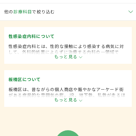
他の
診療科目
で絞り込む
性感染症内科について
性感染症内科とは、性的な接触により感染する病気に対
して、外科的処置によらずに治療する内科の一領域で
もっと見る
す。平成20年4月の制度改正前は、性感染症科と呼ばれ
ていました。
板橋区について
板橋区は、昔ながらの個人商店や賑やかなアーケード街
がある庶民的な雰囲気の町。JR、地下鉄、私鉄が走るほ
もっと見る
か首都高速池袋線も通り、通勤・通学の便利さも魅力。8
月には荒川河川敷で花火大会が催される。