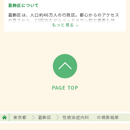
葛飾区について
葛飾区は、人口約46万人の行政区。都心からのアクセス
の良さから、23区内ながらベッドタウン的な要素も持
もっと見る
つ。柴又帝釈天や堀切菖蒲園などの観光地も多く、伝統
技術を受け継ぐ職人の多い地域としても知られる。
PAGE TOP
東京都
葛飾区
性感染症内科
の検索結果