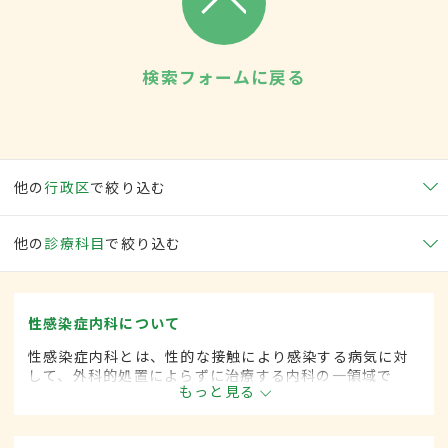
検索フォームに戻る
他の
行政区
で絞り込む
他の
診療科目
で絞り込む
性感染症内科について
性感染症内科とは、性的な接触により感染する病気に対
して、外科的処置によらずに治療する内科の一領域で
もっと見る
す。平成20年4月の制度改正前は、性感染症科と呼ばれ
ていました。