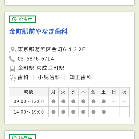
診療中
金町駅前やなぎ歯科
東京都葛飾区金町6-4-2 2F
03-5876-6714
金町駅 京成金町駅
歯科
小児歯科
矯正歯科
時間
月
火
水
木
金
土
日
祝
09:00～13:00
●
●
●
●
●
●
－
－
14:00～19:00
●
●
●
●
●
●
－
－
診療中