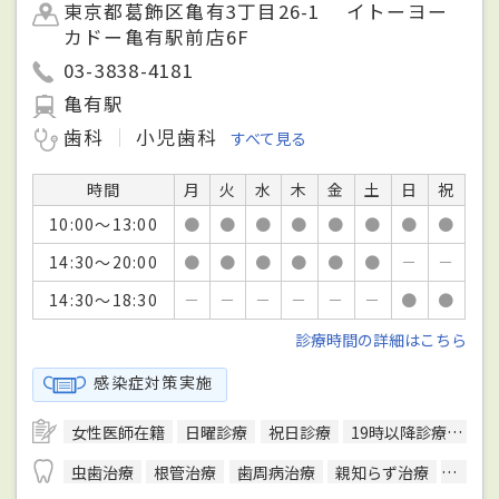
東京都葛飾区亀有3丁目26-1 イトーヨー
カドー亀有駅前店6F
03-3838-4181
亀有駅
歯科
小児歯科
すべて見る
時間
月
火
水
木
金
土
日
祝
10:00～13:00
●
●
●
●
●
●
●
●
14:30～20:00
●
●
●
●
●
●
－
－
14:30～18:30
－
－
－
－
－
－
●
●
診療時間の詳細はこちら
感染症対策実施
女性医師在籍
日曜診療
祝日診療
19時以降診療可
バ
虫歯治療
根管治療
歯周病治療
親知らず治療
顎関節