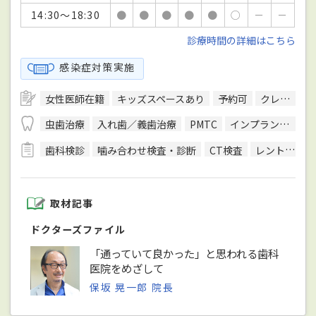
14:30～18:30
●
●
●
●
●
○
－
－
診療時間の詳細はこちら
感染症対策実施
女性医師在籍
キッズスペースあり
予約可
クレジットカード対応
虫歯治療
入れ歯／義歯治療
PMTC
インプラント治療
歯科検診
噛み合わせ検査・診断
CT検査
レントゲン検査
取材記事
ドクターズファイル
「通っていて良かった」と思われる歯科
医院をめざして
保坂 晃一郎 院長