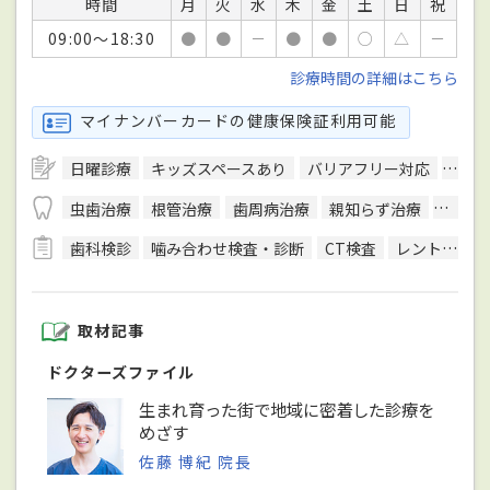
時間
月
火
水
木
金
土
日
祝
09:00～18:30
●
●
－
●
●
○
△
－
診療時間の詳細はこちら
マイナンバーカードの健康保険証利用可能
日曜診療
キッズスペースあり
バリアフリー対応
駅徒
虫歯治療
根管治療
歯周病治療
親知らず治療
顎関節
歯科検診
噛み合わせ検査・診断
CT検査
レントゲン検査
取材記事
ドクターズファイル
生まれ育った街で地域に密着した診療を
めざす
佐藤 博紀 院長