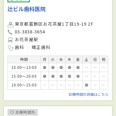
辻ビル歯科医院
東京都葛飾区お花茶屋1丁目19-19 2F
03-3838-3654
お花茶屋駅
歯科
矯正歯科
時間
月
火
水
木
金
土
日
祝
10:00～13:00
●
●
●
●
●
－
－
－
15:00～20:00
●
●
●
●
●
－
－
－
10:00～15:00
－
－
－
－
－
●
－
－
診療時間の詳細はこちら
診療時間外