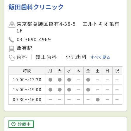
飯田歯科クリニック
東京都葛飾区亀有4-38-5 エルトキオ亀有
1F
03-3690-4969
亀有駅
歯科
矯正歯科
小児歯科
すべて見る
時間
月
火
水
木
金
土
日
祝
10:00～13:30
●
●
●
－
●
－
－
－
15:00～19:00
●
●
●
－
●
－
－
－
09:30～16:00
－
－
－
－
－
●
－
－
診療中