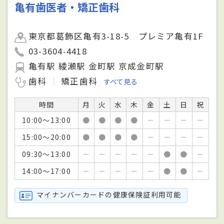
亀有歯医者・矯正歯科
東京都葛飾区亀有3-18-5 プレミア亀有1F
03-3604-4418
亀有駅 綾瀬駅 金町駅 京成金町駅
歯科
矯正歯科
すべて見る
時間
月
火
水
木
金
土
日
祝
10:00～13:00
●
●
●
●
－
－
－
－
15:00～20:00
●
●
●
●
－
－
－
－
09:30～13:00
－
－
－
－
－
●
●
－
14:00～17:00
－
－
－
－
－
●
●
－
マイナンバーカードの健康保険証利用可能