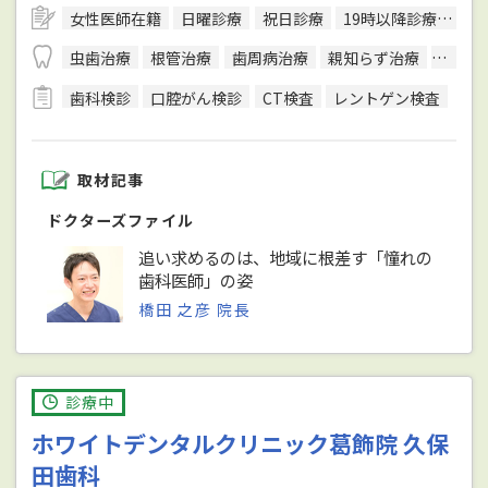
女性医師在籍
日曜診療
祝日診療
19時以降診療可
キ
虫歯治療
根管治療
歯周病治療
親知らず治療
顎関節
歯科検診
口腔がん検診
CT検査
レントゲン検査
取材記事
ドクターズファイル
追い求めるのは、地域に根差す「憧れの
歯科医師」の姿
橋田 之彦 院長
診療中
ホワイトデンタルクリニック葛飾院 久保
田歯科