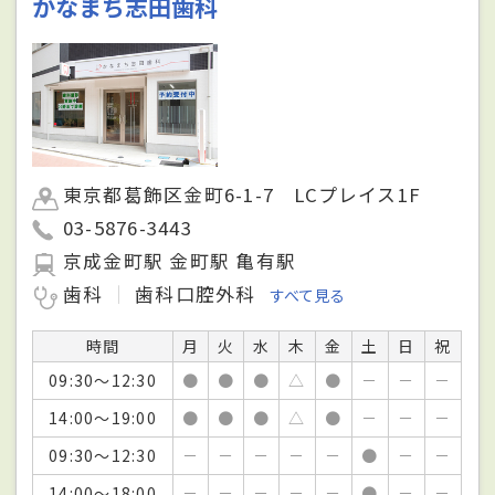
かなまち志田歯科
東京都葛飾区金町6-1-7 LCプレイス1F
03-5876-3443
京成金町駅 金町駅 亀有駅
歯科
歯科口腔外科
すべて見る
時間
月
火
水
木
金
土
日
祝
09:30～12:30
●
●
●
△
●
－
－
－
14:00～19:00
●
●
●
△
●
－
－
－
09:30～12:30
－
－
－
－
－
●
－
－
14:00～18:00
－
－
－
－
－
●
－
－