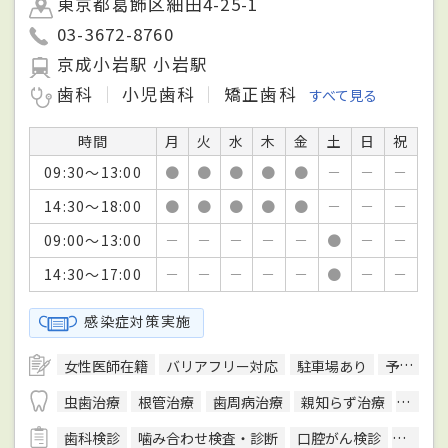
東京都葛飾区細田4-25-1
03-3672-8760
京成小岩駅 小岩駅
歯科
小児歯科
矯正歯科
すべて見る
時間
月
火
水
木
金
土
日
祝
09:30～13:00
●
●
●
●
●
－
－
－
14:30～18:00
●
●
●
●
●
－
－
－
09:00～13:00
－
－
－
－
－
●
－
－
14:30～17:00
－
－
－
－
－
●
－
－
感染症対策実施
女性医師在籍
バリアフリー対応
駐車場あり
予約可
虫歯治療
根管治療
歯周病治療
親知らず治療
顎関節
歯科検診
噛み合わせ検査・診断
口腔がん検診
唾液検