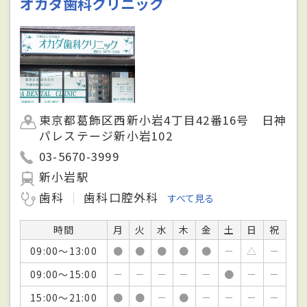
オカダ歯科クリニック
東京都葛飾区西新小岩4丁目42番16号 日神
パレステージ新小岩102
03-5670-3999
新小岩駅
歯科
歯科口腔外科
すべて見る
時間
月
火
水
木
金
土
日
祝
09:00～13:00
●
●
●
●
●
－
△
－
09:00～15:00
－
－
－
－
－
●
－
－
15:00～21:00
●
●
－
●
－
－
－
－