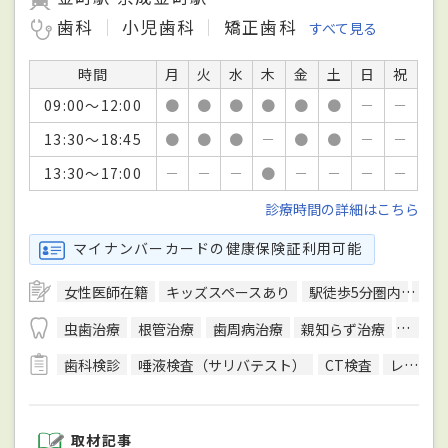
歯科
小児歯科
矯正歯科
すべて見る
時間
月
火
水
木
金
土
日
祝
09:00～12:00
●
●
●
●
●
●
－
－
13:30～18:45
●
●
●
－
●
●
－
－
13:30～17:00
－
－
－
●
－
－
－
－
診療時間の詳細はこちら
マイナンバーカードの健康保険証利用可能
女性医師在籍
キッズスペースあり
駅徒歩5分圏内
予約
虫歯治療
根管治療
歯周病治療
親知らず治療
入れ歯
歯科検診
唾液検査（サリバテスト）
CT検査
レントゲン検査
取材記事