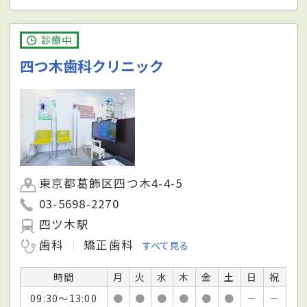
診療中
四つ木歯科クリニック
東京都葛飾区四つ木4-4-5
03-5698-2270
四ツ木駅
歯科
矯正歯科
すべて見る
時間
月
火
水
木
金
土
日
祝
09:30～13:00
●
●
●
●
●
●
－
－