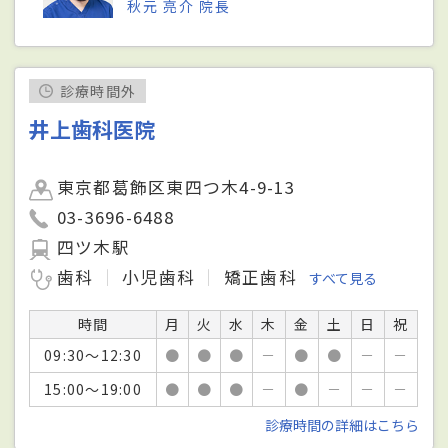
秋元 亮介 院長
診療時間外
井上歯科医院
東京都葛飾区東四つ木4-9-13
03-3696-6488
四ツ木駅
歯科
小児歯科
矯正歯科
すべて見る
時間
月
火
水
木
金
土
日
祝
09:30～12:30
●
●
●
－
●
●
－
－
15:00～19:00
●
●
●
－
●
－
－
－
診療時間の詳細はこちら