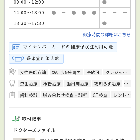
09:00～12:00
－
－
－
－
－
●
－
－
14:00～18:00
●
－
●
●
●
－
－
－
13:30～17:30
－
－
－
－
－
●
－
－
診療時間の詳細はこちら
マイナンバーカードの健康保険証利用可能
感染症対策実施
女性医師在籍
駅徒歩5分圏内
予約可
クレジットカード対応
虫歯治療
根管治療
歯周病治療
親知らず治療
顎関節
歯科検診
噛み合わせ検査・診断
CT検査
レントゲン検査
取材記事
ドクターズファイル