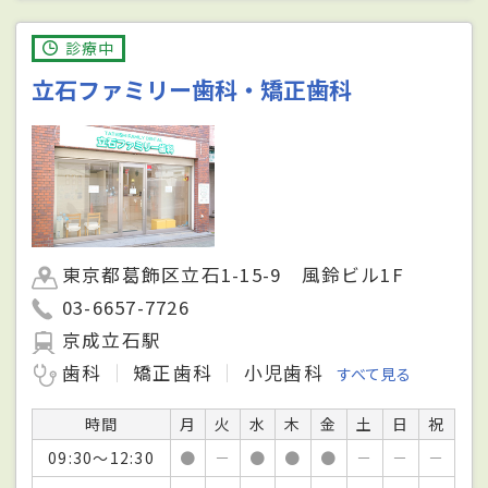
診療中
立石ファミリー歯科・矯正歯科
東京都葛飾区立石1-15-9 風鈴ビル1F
03-6657-7726
京成立石駅
歯科
矯正歯科
小児歯科
すべて見る
時間
月
火
水
木
金
土
日
祝
09:30～12:30
●
－
●
●
●
－
－
－