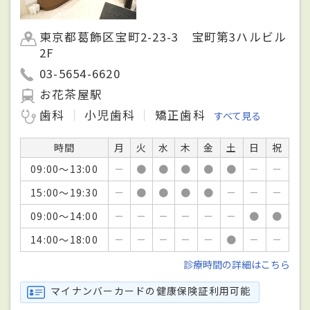
東京都葛飾区宝町2-23-3 宝町第3ハルビル
2F
03-5654-6620
お花茶屋駅
歯科
小児歯科
矯正歯科
すべて見る
時間
月
火
水
木
金
土
日
祝
09:00～13:00
－
●
●
●
●
●
－
－
15:00～19:30
－
●
●
●
●
－
－
－
09:00～14:00
－
－
－
－
－
－
●
●
14:00～18:00
－
－
－
－
－
●
－
－
診療時間の詳細はこちら
マイナンバーカードの健康保険証利用可能