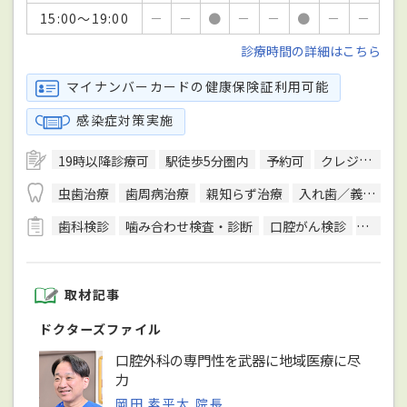
15:00～19:00
－
－
●
－
－
●
－
－
診療時間の詳細はこちら
マイナンバーカードの健康保険証利用可能
感染症対策実施
19時以降診療可
駅徒歩5分圏内
予約可
クレジットカード対応
虫歯治療
歯周病治療
親知らず治療
入れ歯／義歯治療
歯科検診
噛み合わせ検査・診断
口腔がん検診
CT検査
取材記事
ドクターズファイル
口腔外科の専門性を武器に地域医療に尽
力
岡田 素平太 院長