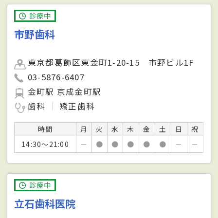
診療中
市野歯科
東京都葛飾区東金町1-20-15 市野ビル1F
03-5876-6407
金町駅 京成金町駅
歯科
矯正歯科
時間
月
火
水
木
金
土
日
祝
14:30～21:00
－
●
●
●
●
●
－
－
診療中
立石歯科医院