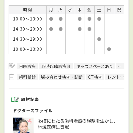
時間
月
火
水
木
金
土
日
祝
10:00～13:00
●
●
－
●
●
●
－
－
14:30～20:00
●
●
－
●
●
－
－
－
14:30～19:00
－
－
－
－
－
●
－
－
10:00～13:30
－
－
－
－
－
－
●
－
日曜診療
19時以降診療可
キッズスペースあり
バリア
歯科検診
噛み合わせ検査・診断
CT検査
レントゲン検査
取材記事
ドクターズファイル
多岐にわたる歯科治療の経験を生かし、
地域医療に貢献