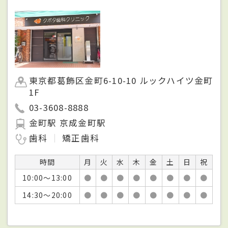
東京都葛飾区金町6-10-10 ルックハイツ金町
1F
03-3608-8888
金町駅 京成金町駅
歯科
矯正歯科
時間
月
火
水
木
金
土
日
祝
10:00～13:00
●
●
●
●
●
●
●
●
14:30～20:00
●
●
●
●
●
●
●
●