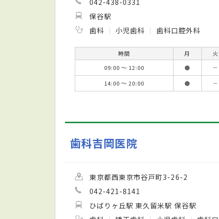
042-438-0331
保谷駅
歯科
小児歯科
歯科口腔外科
時間
月
火
09:00 ～ 12:00
●
－
14:00 ～ 20:00
●
－
歯科吉岡医院
東京都西東京市谷戸町3-26-2
042-421-8141
ひばりヶ丘駅 東久留米駅 保谷駅