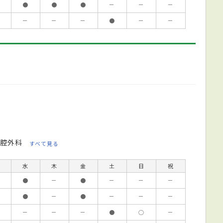
●
●
●
－
－
－
－
－
－
●
－
－
腔外科
すべて見る
水
木
金
土
日
祝
●
－
●
－
－
－
●
－
●
－
－
－
－
－
－
●
○
－