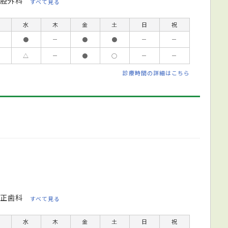
腔外科
すべて見る
水
木
金
土
日
祝
●
－
●
●
－
－
△
－
●
○
－
－
診療時間の詳細はこちら
正歯科
すべて見る
水
木
金
土
日
祝