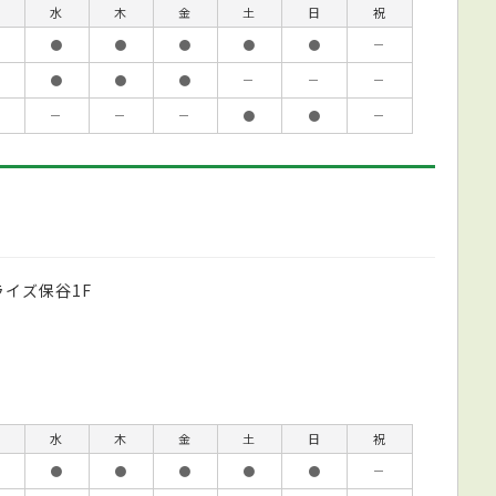
水
木
金
土
日
祝
●
●
●
●
●
－
●
●
●
－
－
－
－
－
－
●
●
－
ライズ保谷1F
水
木
金
土
日
祝
●
●
●
●
●
－