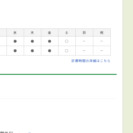
水
木
金
土
日
祝
●
●
●
○
－
－
●
●
●
○
－
－
診療時間の詳細はこちら