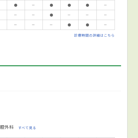
●
－
●
●
●
－
－
－
●
－
－
－
－
－
－
●
●
－
診療時間の詳細はこちら
腔外科
すべて見る