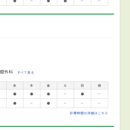
●
－
●
●
－
－
腔外科
すべて見る
水
木
金
土
日
祝
●
●
●
－
●
－
●
－
●
－
－
－
診療時間の詳細はこちら