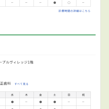
－
－
－
●
○
－
診療時間の詳細はこちら
メープルヴィレッジ1階
正歯科
すべて見る
水
木
金
土
日
祝
●
－
●
●
－
－