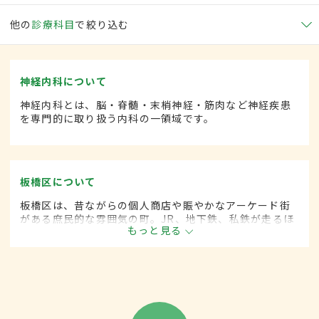
他の
診療科目
で絞り込む
神経内科について
神経内科とは、脳・脊髄・末梢神経・筋肉など神経疾患
を専門的に取り扱う内科の一領域です。
板橋区について
板橋区は、昔ながらの個人商店や賑やかなアーケード街
がある庶民的な雰囲気の町。JR、地下鉄、私鉄が走るほ
もっと見る
か首都高速池袋線も通り、通勤・通学の便利さも魅力。8
月には荒川河川敷で花火大会が催される。