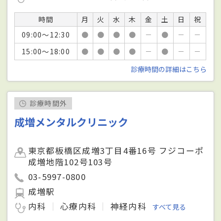
時間
月
火
水
木
金
土
日
祝
09:00～12:30
●
●
●
●
－
●
－
－
15:00～18:00
●
●
●
●
－
●
－
－
診療時間の詳細はこちら
診療時間外
成増メンタルクリニック
東京都板橋区成増3丁目4番16号 フジコーポ
成増地階102号103号
03-5997-0800
成増駅
内科
心療内科
神経内科
すべて見る