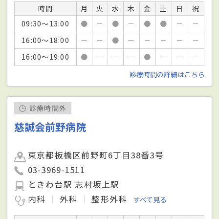
時間
月
火
水
木
金
土
日
祝
09:30～13:00
●
－
●
－
●
●
－
－
16:00～18:00
－
－
●
－
－
－
－
－
16:00～19:00
●
－
－
－
●
－
－
－
診療時間の詳細はこちら
診療時間外
慈誠会前野病院
東京都板橋区前野町6丁目38番3号
03-3969-1511
ときわ台駅 志村坂上駅
内科
外科
整形外科
すべて見る