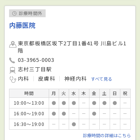
診療時間外
内藤医院
東京都板橋区坂下2丁目1番41号 川島ビル1
階
03-3965-0003
志村三丁目駅
内科
皮膚科
神経内科
すべて見る
時間
月
火
水
木
金
土
日
祝
10:00～13:00
●
●
●
－
●
●
●
－
16:00～19:00
●
●
－
－
●
－
－
－
16:30～19:00
－
－
●
－
－
－
－
－
診療時間の詳細はこちら