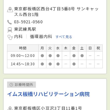
東京都板橋区西台4丁目5番8号 サンキャッ
スル西台1階
03-5921-0560
東武練馬駅
内科
循環器内科
すべて見る
時間
月
火
水
木
金
土
日
祝
09:00～12:00
●
●
●
－
●
●
－
－
14:45～18:30
●
●
●
－
●
－
－
－
診療時間外
イムス板橋リハビリテーション病院
東京都板橋区小豆沢3丁目11番1号