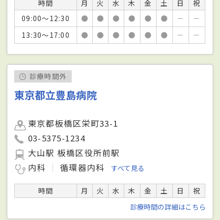
時間
月
火
水
木
金
土
日
祝
09:00～12:30
●
●
●
●
●
●
－
－
13:30～17:00
●
●
●
●
●
●
－
－
診療時間外
東京都立豊島病院
東京都板橋区栄町33-1
03-5375-1234
大山駅 板橋区役所前駅
内科
循環器内科
すべて見る
時間
月
火
水
木
金
土
日
祝
診療時間の詳細はこちら