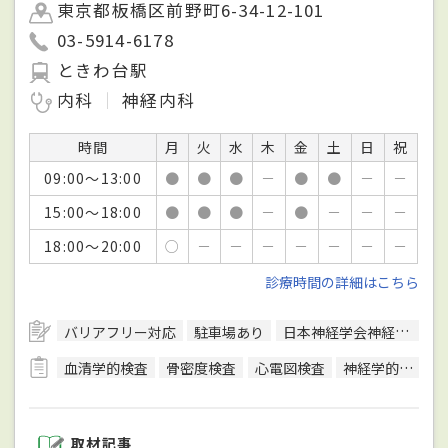
東京都板橋区前野町6-34-12-101
03-5914-6178
ときわ台駅
内科
神経内科
時間
月
火
水
木
金
土
日
祝
09:00～13:00
●
●
●
－
●
●
－
－
15:00～18:00
●
●
●
－
●
－
－
－
18:00～20:00
○
－
－
－
－
－
－
－
診療時間の詳細はこちら
バリアフリー対応
駐車場あり
日本神経学会神経内科専門医
血清学的検査
骨密度検査
心電図検査
神経学的検査
取材記事