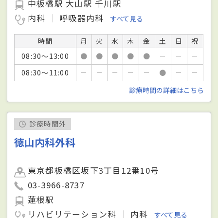
中板橋駅 大山駅 千川駅
内科
呼吸器内科
すべて見る
時間
月
火
水
木
金
土
日
祝
08:30～13:00
●
●
●
●
●
－
－
－
08:30～11:00
－
－
－
－
－
●
－
－
診療時間の詳細はこちら
診療時間外
徳山内科外科
東京都板橋区坂下3丁目12番10号
03-3966-8737
蓮根駅
リハビリテーション科
内科
すべて見る