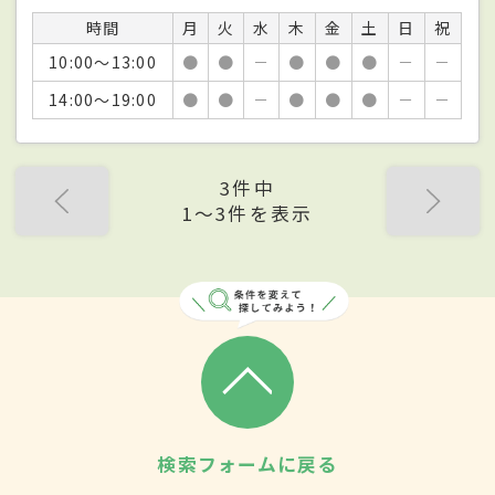
時間
月
火
水
木
金
土
日
祝
10:00～13:00
●
●
－
●
●
●
－
－
14:00～19:00
●
●
－
●
●
●
－
－
3件中
1〜3件を表示
検索フォームに戻る