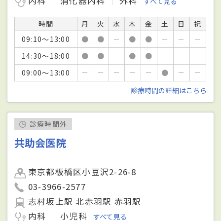
内科
消化器内科
外科
すべて見る
時間
月
火
水
木
金
土
日
祝
09:10～13:00
●
●
－
●
●
－
－
－
14:30～18:00
●
●
－
●
●
－
－
－
09:00～13:00
－
－
－
－
－
●
－
－
診療時間の詳細はこちら
診療時間外
共助会医院
東京都板橋区小豆沢2-26-8
03-3966-2577
志村坂上駅 北赤羽駅 赤羽駅
内科
小児科
すべて見る