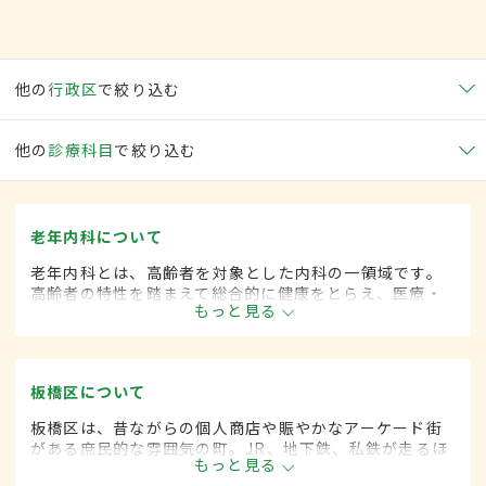
他の
行政区
で絞り込む
他の
診療科目
で絞り込む
老年内科について
老年内科とは、高齢者を対象とした内科の一領域です。
高齢者の特性を踏まえて総合的に健康をとらえ、医療・
もっと見る
保健・福祉を統合した対応を行います。
板橋区について
板橋区は、昔ながらの個人商店や賑やかなアーケード街
がある庶民的な雰囲気の町。JR、地下鉄、私鉄が走るほ
もっと見る
か首都高速池袋線も通り、通勤・通学の便利さも魅力。8