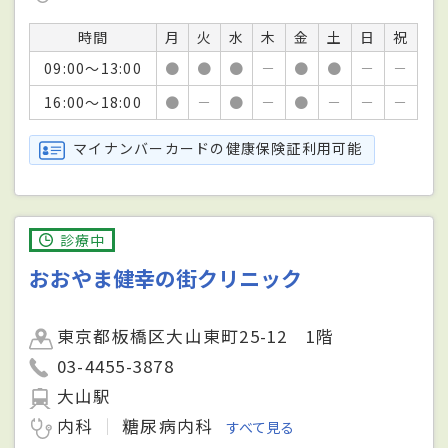
時間
月
火
水
木
金
土
日
祝
09:00～13:00
●
●
●
－
●
●
－
－
16:00～18:00
●
－
●
－
●
－
－
－
マイナンバーカードの健康保険証利用可能
診療中
おおやま健幸の街クリニック
東京都板橋区大山東町25-12 1階
03-4455-3878
大山駅
内科
糖尿病内科
すべて見る