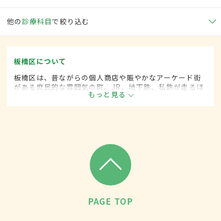
他の
診療科目
で絞り込む
板橋区について
板橋区は、昔ながらの個人商店や賑やかなアーケード街
がある庶民的な雰囲気の町。JR、地下鉄、私鉄が走るほ
もっと見る
か首都高速池袋線も通り、通勤・通学の便利さも魅力。8
月には荒川河川敷で花火大会が催される。
PAGE TOP