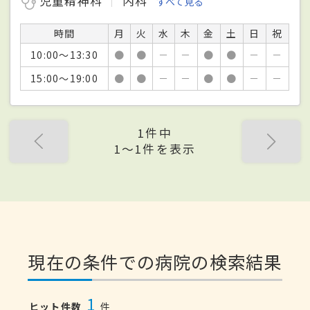
児童精神科
内科
すべて見る
時間
月
火
水
木
金
土
日
祝
10:00～13:30
●
●
－
－
●
●
－
－
15:00～19:00
●
●
－
－
●
●
－
－
1件中
1〜1件を表示
現在の条件での病院の検索結果
1
ヒット件数
件