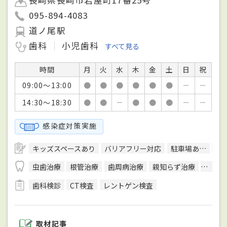
095-894-4083
道ノ尾駅
歯科
小児歯科
すべて見る
時間
月
火
水
木
金
土
日
祝
09:00～13:00
●
●
●
●
●
●
－
－
14:30～18:30
●
●
－
●
●
●
－
－
感染症対策実施
キッズスペースあり
バリアフリー対応
駐車場あり
予
虫歯治療
根管治療
歯周病治療
親知らず治療
入れ歯
歯科検診
CT検査
レントゲン検査
取材記事