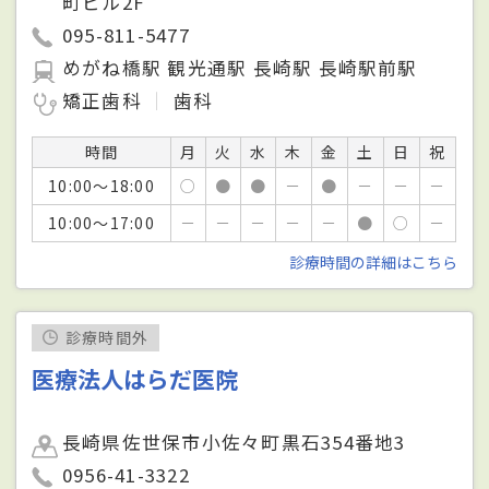
町ビル2F
095-811-5477
めがね橋駅 観光通駅 長崎駅 長崎駅前駅
矯正歯科
歯科
時間
月
火
水
木
金
土
日
祝
10:00～18:00
○
●
●
－
●
－
－
－
10:00～17:00
－
－
－
－
－
●
○
－
診療時間の詳細はこちら
診療時間外
医療法人はらだ医院
長崎県佐世保市小佐々町黒石354番地3
0956-41-3322