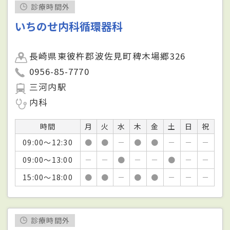
診療時間外
いちのせ内科循環器科
長崎県東彼杵郡波佐見町稗木場郷326
0956-85-7770
三河内駅
内科
時間
月
火
水
木
金
土
日
祝
09:00～12:30
●
●
－
●
●
－
－
－
09:00～13:00
－
－
●
－
－
●
－
－
15:00～18:00
●
●
－
●
●
－
－
－
診療時間外