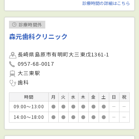
診療時間の詳細はこちら
診療時間外
森元歯科クリニック
長崎県島原市有明町大三東戊1361-1
0957-68-0017
大三東駅
歯科
時間
月
火
水
木
金
土
日
祝
09:00～13:00
●
●
●
●
●
●
－
－
14:00～18:00
●
●
●
●
●
●
－
－