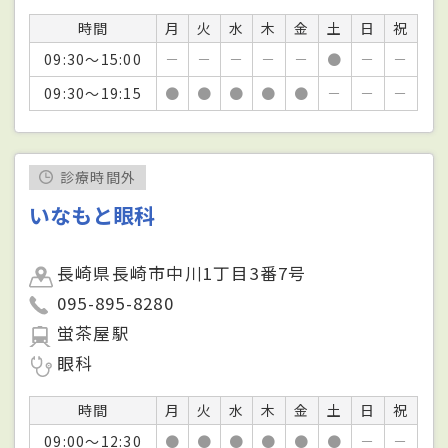
時間
月
火
水
木
金
土
日
祝
09:30～15:00
－
－
－
－
－
●
－
－
09:30～19:15
●
●
●
●
●
－
－
－
診療時間外
いなもと眼科
長崎県長崎市中川1丁目3番7号
095-895-8280
蛍茶屋駅
眼科
時間
月
火
水
木
金
土
日
祝
09:00～12:30
●
●
●
●
●
●
－
－