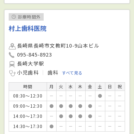
診療時間外
村上歯科医院
長崎県長崎市文教町10-9山本ビル
095-845-8923
長崎大学駅
小児歯科
歯科
すべて見る
時間
月
火
水
木
金
土
日
祝
08:30～12:30
－
－
－
－
－
●
－
－
09:00～12:30
●
●
●
●
●
－
－
－
14:00～17:30
－
●
●
●
●
－
－
－
14:30～17:30
●
－
－
－
－
－
－
－