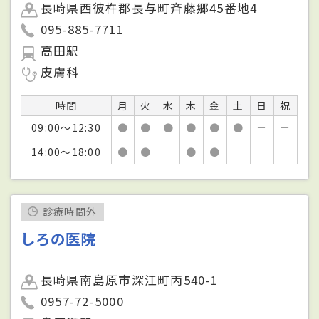
長崎県西彼杵郡長与町斉藤郷45番地4
095-885-7711
高田駅
皮膚科
時間
月
火
水
木
金
土
日
祝
09:00～12:30
●
●
●
●
●
●
－
－
14:00～18:00
●
●
－
●
●
－
－
－
診療時間外
しろの医院
長崎県南島原市深江町丙540-1
0957-72-5000