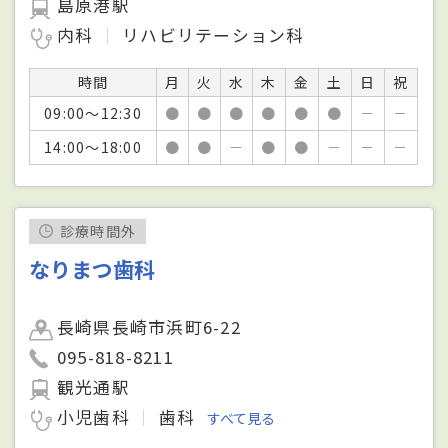
島原港駅
内科
リハビリテーション科
時間
月
火
水
木
金
土
日
祝
09:00～12:30
●
●
●
●
●
●
－
－
14:00～18:00
●
●
－
●
●
－
－
－
診療時間外
なりまつ歯科
長崎県長崎市浜町6-22
095-818-8211
観光通駅
小児歯科
歯科
すべて見る