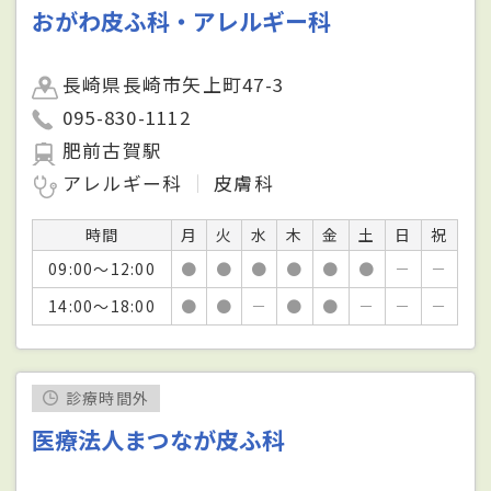
おがわ皮ふ科・アレルギー科
長崎県長崎市矢上町47-3
095-830-1112
肥前古賀駅
アレルギー科
皮膚科
時間
月
火
水
木
金
土
日
祝
09:00～12:00
●
●
●
●
●
●
－
－
14:00～18:00
●
●
－
●
●
－
－
－
診療時間外
医療法人まつなが皮ふ科