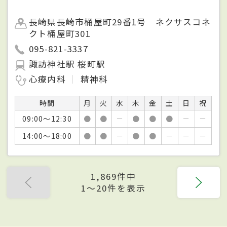
長崎県長崎市桶屋町29番1号 ネクサスコネ
クト桶屋町301
095-821-3337
諏訪神社駅 桜町駅
心療内科
精神科
時間
月
火
水
木
金
土
日
祝
09:00～12:30
●
●
－
●
●
●
－
－
14:00～18:00
●
●
－
●
●
－
－
－
1,869件中
1〜20件を表示