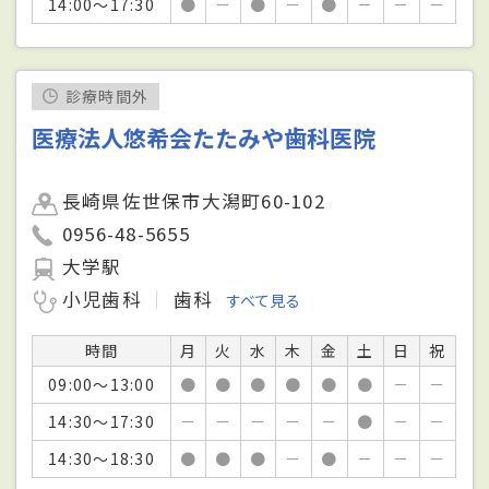
14:00～17:30
●
－
●
－
●
－
－
－
診療時間外
医療法人悠希会たたみや歯科医院
長崎県佐世保市大潟町60-102
0956-48-5655
大学駅
小児歯科
歯科
すべて見る
時間
月
火
水
木
金
土
日
祝
09:00～13:00
●
●
●
●
●
●
－
－
14:30～17:30
－
－
－
－
－
●
－
－
14:30～18:30
●
●
●
－
●
－
－
－