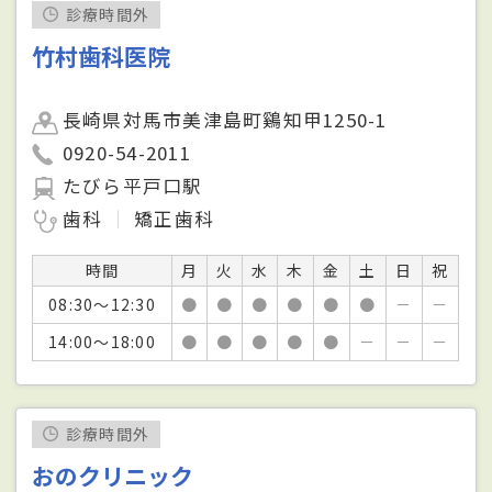
診療時間外
竹村歯科医院
長崎県対馬市美津島町鷄知甲1250-1
0920-54-2011
たびら平戸口駅
歯科
矯正歯科
時間
月
火
水
木
金
土
日
祝
08:30～12:30
●
●
●
●
●
●
－
－
14:00～18:00
●
●
●
●
●
－
－
－
診療時間外
おのクリニック