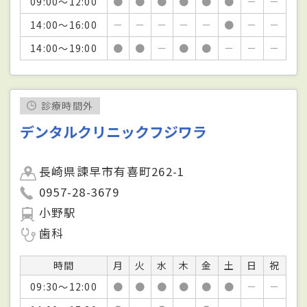
09:00～12:00
●
●
●
●
●
●
－
－
14:00～16:00
－
－
－
－
－
●
－
－
14:00～19:00
●
●
－
●
●
－
－
－
診療時間外
デンタルクリニックフジワラ
長崎県諫早市有喜町262-1
0957-28-3679
小野駅
歯科
時間
月
火
水
木
金
土
日
祝
09:30～12:00
●
●
●
●
●
●
－
－