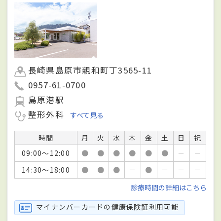
長崎県島原市親和町丁3565-11
0957-61-0700
島原港駅
整形外科
すべて見る
時間
月
火
水
木
金
土
日
祝
09:00～12:00
●
●
●
●
●
●
－
－
14:30～18:00
●
●
●
－
●
－
－
－
診療時間の詳細はこちら
マイナンバーカードの健康保険証利用可能