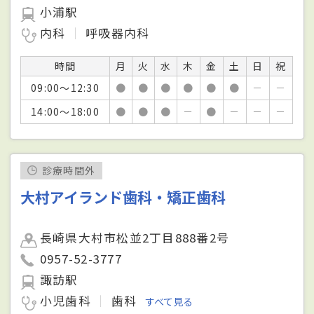
小浦駅
内科
呼吸器内科
時間
月
火
水
木
金
土
日
祝
09:00～12:30
●
●
●
●
●
●
－
－
14:00～18:00
●
●
●
－
●
－
－
－
診療時間外
大村アイランド歯科・矯正歯科
長崎県大村市松並2丁目888番2号
0957-52-3777
諏訪駅
小児歯科
歯科
すべて見る