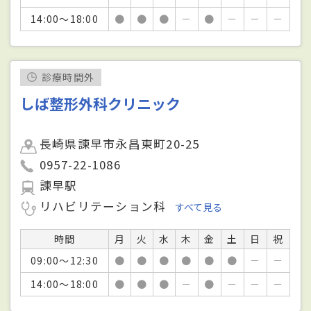
14:00～18:00
●
●
●
－
●
－
－
－
診療時間外
しば整形外科クリニック
長崎県諫早市永昌東町20-25
0957-22-1086
諫早駅
リハビリテーション科
すべて見る
時間
月
火
水
木
金
土
日
祝
09:00～12:30
●
●
●
●
●
●
－
－
14:00～18:00
●
●
●
－
●
－
－
－