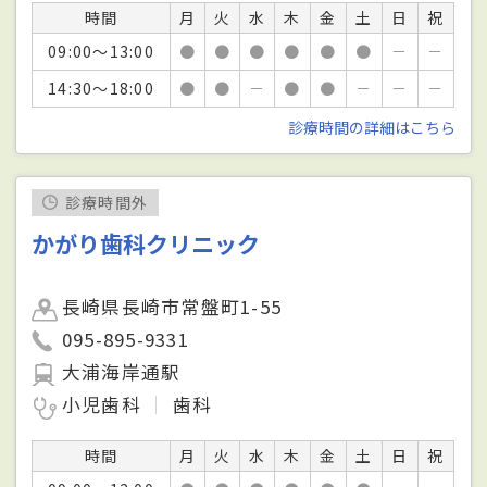
時間
月
火
水
木
金
土
日
祝
09:00～13:00
●
●
●
●
●
●
－
－
14:30～18:00
●
●
－
●
●
－
－
－
診療時間の詳細はこちら
診療時間外
かがり歯科クリニック
長崎県長崎市常盤町1-55
095-895-9331
大浦海岸通駅
小児歯科
歯科
時間
月
火
水
木
金
土
日
祝