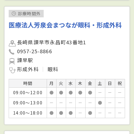
診療時間外
医療法人芳泉会まつなが眼科・形成外科
長崎県諫早市永昌町43番地1
0957-25-8866
諫早駅
形成外科
眼科
時間
月
火
水
木
金
土
日
祝
09:00～12:00
●
●
●
●
●
－
－
－
09:00～13:00
－
－
－
－
－
●
－
－
14:00～18:00
●
●
●
－
●
－
－
－