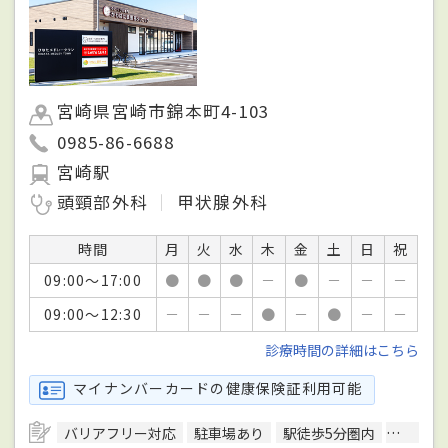
宮崎県宮崎市錦本町4-103
0985-86-6688
宮崎駅
頭頸部外科
甲状腺外科
時間
月
火
水
木
金
土
日
祝
09:00～17:00
●
●
●
－
●
－
－
－
09:00～12:30
－
－
－
●
－
●
－
－
診療時間の詳細はこちら
マイナンバーカードの健康保険証利用可能
バリアフリー対応
駐車場あり
駅徒歩5分圏内
予約可