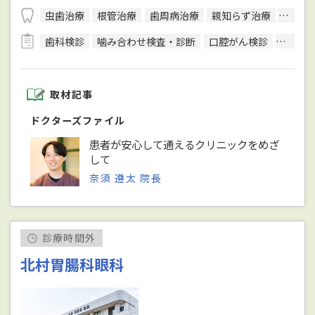
虫歯治療
根管治療
歯周病治療
親知らず治療
顎関節
歯科検診
噛み合わせ検査・診断
口腔がん検診
CT検査
取材記事
ドクターズファイル
患者が安心して通えるクリニックをめざ
して
奈須 遵太 院長
診療時間外
北村胃腸科眼科