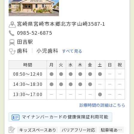
宮崎県宮崎市本郷北方字山崎3587-1
0985-52-6875
田吉駅
歯科
小児歯科
すべて見る
時間
月
火
水
木
金
土
日
祝
08:50～12:40
●
●
●
●
●
●
－
－
14:30～18:30
●
●
●
●
●
－
－
－
13:30～17:00
－
－
－
－
－
●
－
－
診療時間の詳細はこちら
マイナンバーカードの健康保険証利用可能
キッズスペースあり
バリアフリー対応
駐車場あり
予