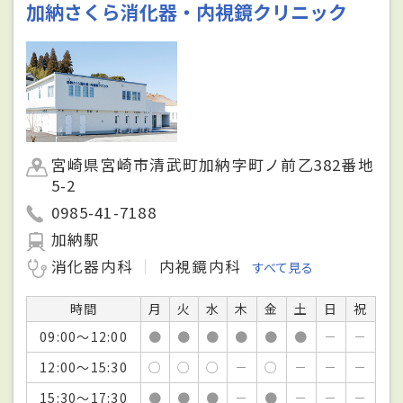
加納さくら消化器・内視鏡クリニック
宮崎県宮崎市清武町加納字町ノ前乙382番地
5-2
0985-41-7188
加納駅
消化器内科
内視鏡内科
すべて見る
時間
月
火
水
木
金
土
日
祝
09:00～12:00
●
●
●
●
●
●
－
－
12:00～15:30
○
○
○
－
○
－
－
－
15:30～17:30
●
●
●
－
●
－
－
－