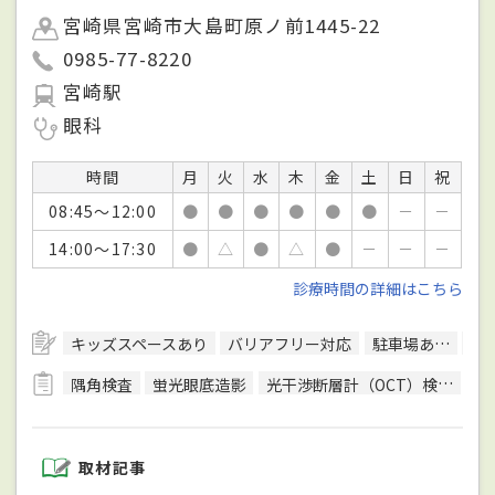
宮崎県宮崎市大島町原ノ前1445-22
0985-77-8220
宮崎駅
眼科
時間
月
火
水
木
金
土
日
祝
08:45～12:00
●
●
●
●
●
●
－
－
14:00～17:30
●
△
●
△
●
－
－
－
診療時間の詳細はこちら
キッズスペースあり
バリアフリー対応
駐車場あり
ク
隅角検査
蛍光眼底造影
光干渉断層計（OCT）検査
色
取材記事