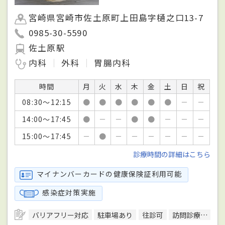
宮崎県宮崎市佐土原町上田島字樋之口13-7
0985-30-5590
佐土原駅
内科
外科
胃腸内科
時間
月
火
水
木
金
土
日
祝
08:30～12:15
●
●
●
●
●
●
－
－
14:00～17:45
●
－
－
●
●
－
－
－
15:00～17:45
－
●
－
－
－
－
－
－
診療時間の詳細はこちら
マイナンバーカードの健康保険証利用可能
感染症対策実施
バリアフリー対応
駐車場あり
往診可
訪問診療可
健