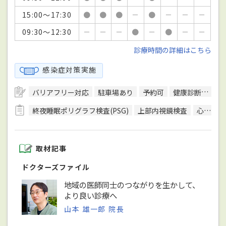
15:00～17:30
●
●
●
－
●
－
－
－
09:30～12:30
－
－
－
●
－
●
－
－
診療時間の詳細はこちら
感染症対策実施
バリアフリー対応
駐車場あり
予約可
健康診断対応
終夜睡眠ポリグラフ検査(PSG)
上部内視鏡検査
心電図検査
取材記事
ドクターズファイル
地域の医師同士のつながりを生かして、
より良い診療へ
山本 雄一郎 院長