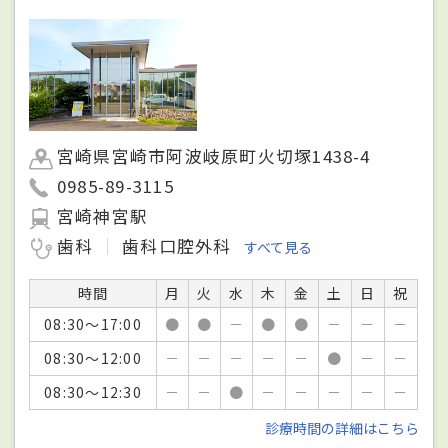
宮崎県宮崎市阿波岐原町火切塚1438-4
0985-89-3115
宮崎神宮駅
歯科
歯科口腔外科
すべて見る
時間
月
火
水
木
金
土
日
祝
08:30～17:00
●
●
－
●
●
－
－
－
08:30～12:00
－
－
－
－
－
●
－
－
08:30～12:30
－
－
●
－
－
－
－
－
診療時間の詳細はこちら