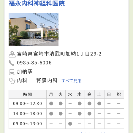
福永内科神経科医院
宮崎県宮崎市清武町加納1丁目29-2
0985-85-6006
加納駅
内科
腎臓内科
すべて見る
時間
月
火
水
木
金
土
日
祝
09:00～12:30
●
●
－
●
●
●
－
－
14:00～18:00
●
●
－
●
●
－
－
－
09:00～13:00
－
－
●
－
－
－
－
－