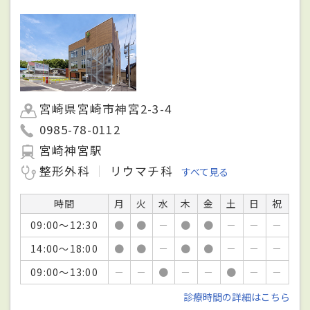
宮崎県宮崎市神宮2-3-4
0985-78-0112
宮崎神宮駅
整形外科
リウマチ科
すべて見る
時間
月
火
水
木
金
土
日
祝
09:00～12:30
●
●
－
●
●
－
－
－
14:00～18:00
●
●
－
●
●
－
－
－
09:00～13:00
－
－
●
－
－
●
－
－
診療時間の詳細はこちら