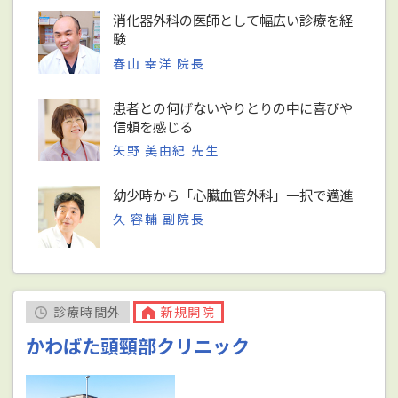
消化器外科の医師として幅広い診療を経
験
春山 幸洋 院長
患者との何げないやりとりの中に喜びや
信頼を感じる
矢野 美由紀 先生
幼少時から「心臓血管外科」一択で邁進
久 容輔 副院長
診療時間外
新規開院
かわばた頭頸部クリニック