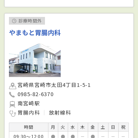
診療時間外
やまもと胃腸内科
宮崎県宮崎市太田4丁目1-5-1
0985-82-6370
南宮崎駅
胃腸内科
放射線科
時間
月
火
水
木
金
土
日
祝
09:30～12:00
●
●
●
－
●
－
－
－