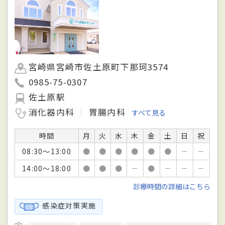
宮崎県宮崎市佐土原町下那珂3574
0985-75-0307
佐土原駅
消化器内科
胃腸内科
すべて見る
時間
月
火
水
木
金
土
日
祝
08:30～13:00
●
●
●
●
●
●
－
－
14:00～18:00
●
●
●
－
●
－
－
－
診療時間の詳細はこちら
感染症対策実施