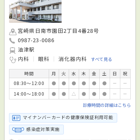
宮崎県日南市園田2丁目4番28号
0987-23-0086
油津駅
内科
眼科
消化器内科
すべて見る
時間
月
火
水
木
金
土
日
祝
08:30～12:00
●
●
●
●
●
●
－
－
14:00～18:00
●
●
△
●
●
●
－
－
診療時間の詳細はこちら
マイナンバーカードの健康保険証利用可能
感染症対策実施