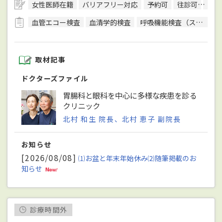
女性医師在籍
バリアフリー対応
予約可
往診可
訪問
血管エコー検査
血清学的検査
呼吸機能検査（スパイロメトリー）
取材記事
ドクターズファイル
胃腸科と眼科を中心に多様な疾患を診る
クリニック
北村 和生 院長、北村 恵子 副院長
お知らせ
[2026/08/08]
⑴お盆と年末年始休み⑵随筆掲載のお
知らせ
診療時間外