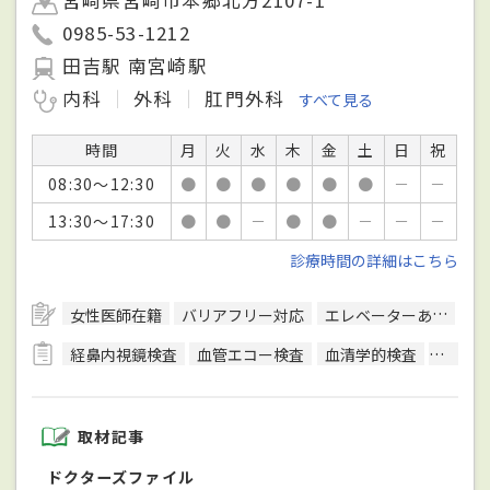
0985-53-1212
田吉駅 南宮崎駅
内科
外科
肛門外科
すべて見る
時間
月
火
水
木
金
土
日
祝
08:30～12:30
●
●
●
●
●
●
－
－
13:30～17:30
●
●
－
●
●
－
－
－
診療時間の詳細はこちら
女性医師在籍
バリアフリー対応
エレベーターあり
健
経鼻内視鏡検査
血管エコー検査
血清学的検査
呼吸機
取材記事
ドクターズファイル