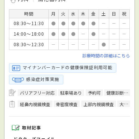
時間
月
火
水
木
金
土
日
祝
08:30～11:30
●
●
●
●
●
－
－
－
14:00～18:00
●
●
●
－
●
－
－
－
08:30～12:30
－
－
－
－
－
●
－
－
診療時間の詳細はこちら
マイナンバーカードの健康保険証利用可能
感染症対策実施
バリアフリー対応
駐車場あり
予約可
健康診断対応
経鼻内視鏡検査
骨密度検査
上部内視鏡検査
大腸生検
取材記事