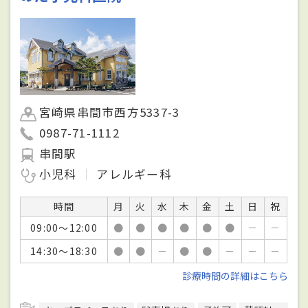
宮崎県串間市西方5337-3
0987-71-1112
串間駅
小児科
アレルギー科
時間
月
火
水
木
金
土
日
祝
09:00～12:00
●
●
●
●
●
●
－
－
14:30～18:30
●
●
－
●
●
－
－
－
診療時間の詳細はこちら