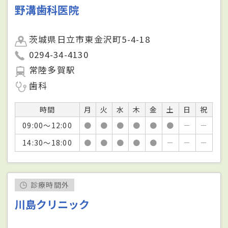
野溝歯科医院
茨城県日立市東金沢町5-4-18
0294-34-4130
常陸多賀駅
歯科
時間
月
火
水
木
金
土
日
祝
09:00～12:00
●
●
●
●
●
●
－
－
14:30～18:00
●
●
●
●
●
－
－
－
診療時間外
川島クリニック