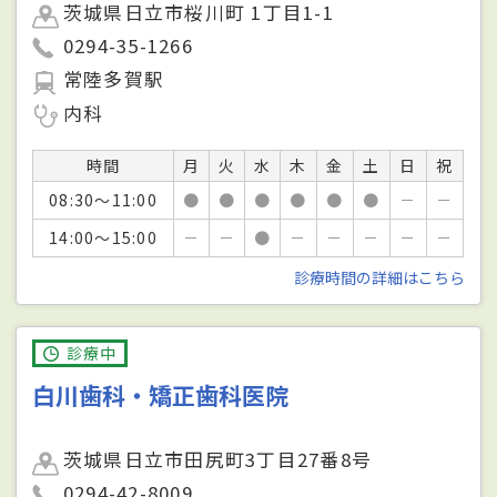
茨城県日立市桜川町 1丁目1-1
0294-35-1266
常陸多賀駅
内科
時間
月
火
水
木
金
土
日
祝
08:30～11:00
●
●
●
●
●
●
－
－
14:00～15:00
－
－
●
－
－
－
－
－
診療時間の詳細はこちら
診療中
白川歯科・矯正歯科医院
茨城県日立市田尻町3丁目27番8号
0294-42-8009