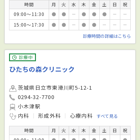
時間
月
火
水
木
金
土
日
祝
09:00～11:30
●
●
－
●
●
●
－
－
15:00～17:30
●
●
－
●
●
－
－
－
診療時間の詳細はこちら
診療中
ひたちの森クリニック
茨城県日立市東滑川町5-12-1
0294-32-7700
小木津駅
内科
形成外科
心療内科
すべて見る
時間
月
火
水
木
金
土
日
祝
09:00～11:00
●
●
●
●
●
●
－
●