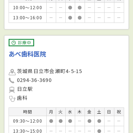
10:00～12:00
－
－
●
●
－
－
－
－
13:00～16:00
－
－
●
●
－
－
－
－
診療中
あべ歯科医院
茨城県日立市会瀬町4-5-15
0294-36-3690
日立駅
歯科
時間
月
火
水
木
金
土
日
祝
09:30～12:00
●
●
●
－
●
●
－
－
13:30～15:00
－
－
－
－
－
●
－
－