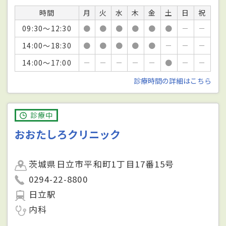
時間
月
火
水
木
金
土
日
祝
09:30～12:30
●
●
●
●
●
●
－
－
14:00～18:30
●
●
●
●
●
－
－
－
14:00～17:00
－
－
－
－
－
●
－
－
診療時間の詳細はこちら
診療中
おおたしろクリニック
茨城県日立市平和町1丁目17番15号
0294-22-8800
日立駅
内科