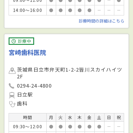
14:00～16:00
●
●
●
●
●
－
－
－
診療時間の詳細はこちら
診療中
宮崎歯科医院
茨城県日立市弁天町1-2-2皆川スカイハイツ
2F
0294-24-4800
日立駅
歯科
時間
月
火
水
木
金
土
日
祝
09:30～12:00
●
●
●
●
●
●
－
－