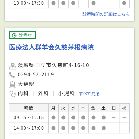
13:00～17:30
●
●
●
－
●
－
－
●
診療時間の詳細はこちら
診療中
医療法人群羊会久慈茅根病院
茨城県日立市久慈町4-16-10
0294-52-2119
大甕駅
内科
外科
小児科
すべて見る
時間
月
火
水
木
金
土
日
祝
09:15～12:15
●
●
●
●
●
●
－
－
14:00～17:00
●
●
●
●
●
●
－
－