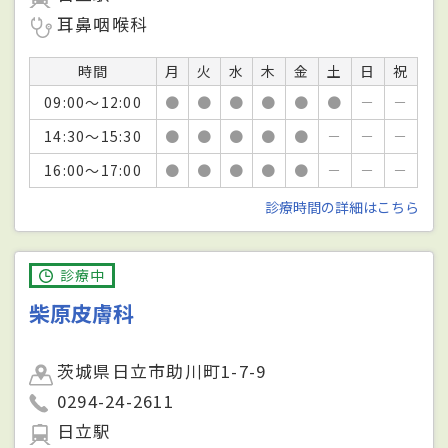
耳鼻咽喉科
時間
月
火
水
木
金
土
日
祝
09:00～12:00
●
●
●
●
●
●
－
－
14:30～15:30
●
●
●
●
●
－
－
－
16:00～17:00
●
●
●
●
●
－
－
－
診療時間の詳細はこちら
診療中
柴原皮膚科
茨城県日立市助川町1-7-9
0294-24-2611
日立駅