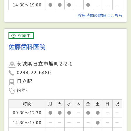
14:30～19:00
●
●
●
－
●
－
－
－
診療時間の詳細はこちら
診療中
佐藤歯科医院
茨城県日立市旭町2-2-1
0294-22-6480
日立駅
歯科
時間
月
火
水
木
金
土
日
祝
09:30～12:30
●
●
●
－
●
●
－
－
14:30～17:00
－
－
－
－
－
●
－
－