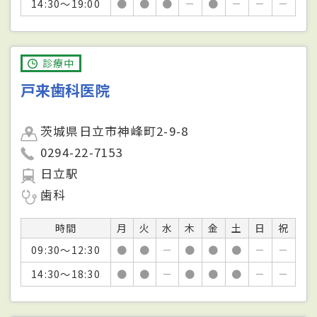
14:30～19:00
●
●
●
－
●
－
－
－
診療中
戸来歯科医院
茨城県日立市神峰町2-9-8
0294-22-7153
日立駅
歯科
時間
月
火
水
木
金
土
日
祝
09:30～12:30
●
●
－
●
●
●
－
－
14:30～18:30
●
●
－
●
●
●
－
－