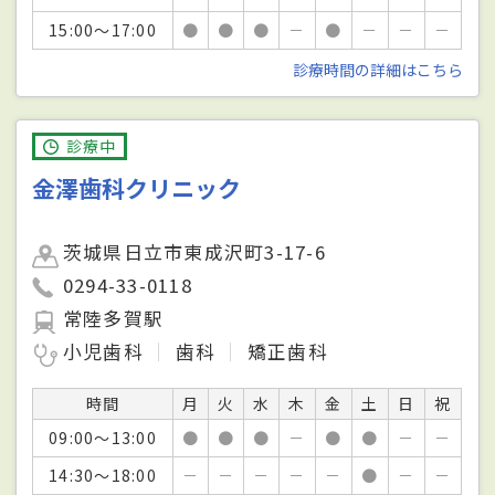
15:00～17:00
●
●
●
－
●
－
－
－
診療時間の詳細はこちら
診療中
金澤歯科クリニック
茨城県日立市東成沢町3-17-6
0294-33-0118
常陸多賀駅
小児歯科
歯科
矯正歯科
時間
月
火
水
木
金
土
日
祝
09:00～13:00
●
●
●
－
●
●
－
－
14:30～18:00
－
－
－
－
－
●
－
－