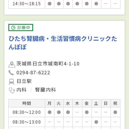
14:30～18:15
●
●
●
●
●
●
－
－
診療中
ひたち腎臓病・生活習慣病クリニックた
んぽぽ
茨城県日立市城南町4-1-10
0294-87-6222
日立駅
内科
腎臓内科
時間
月
火
水
木
金
土
日
祝
08:30～12:00
●
●
●
－
●
－
－
●
08:30～13:00
－
－
－
－
－
●
－
－