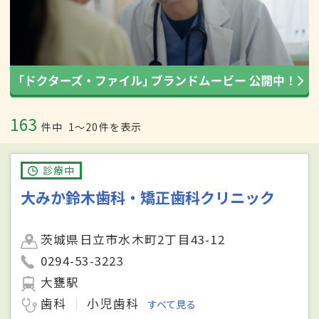
163
件中
1〜20件を表示
診療中
大みか鈴木歯科・矯正歯科クリニック
茨城県日立市水木町2丁目43-12
0294-53-3223
大甕駅
歯科
小児歯科
すべて見る