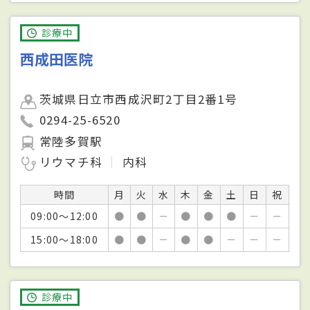
診療中
西成田医院
茨城県日立市西成沢町2丁目2番1号
0294-25-6520
常陸多賀駅
リウマチ科
内科
時間
月
火
水
木
金
土
日
祝
09:00～12:00
●
●
－
●
●
●
－
－
15:00～18:00
●
●
－
●
●
－
－
－
診療中