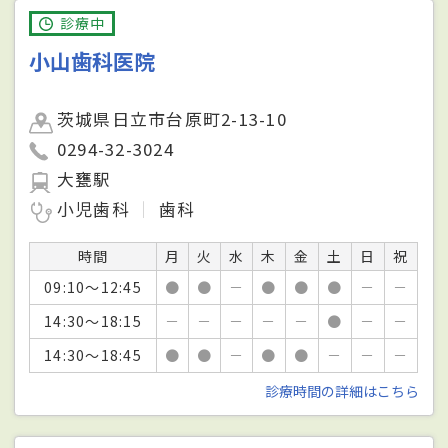
診療中
小山歯科医院
茨城県日立市台原町2-13-10
0294-32-3024
大甕駅
小児歯科
歯科
時間
月
火
水
木
金
土
日
祝
09:10～12:45
●
●
－
●
●
●
－
－
14:30～18:15
－
－
－
－
－
●
－
－
14:30～18:45
●
●
－
●
●
－
－
－
診療時間の詳細はこちら