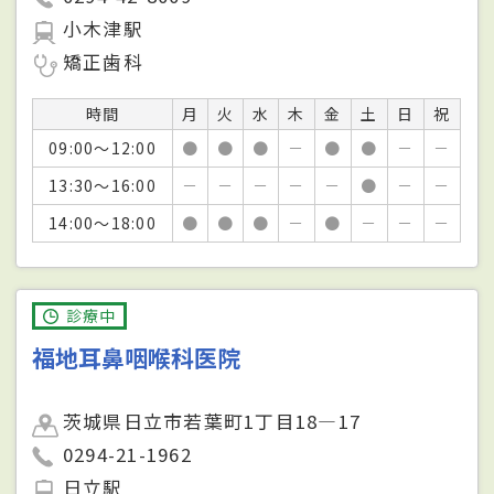
小木津駅
矯正歯科
時間
月
火
水
木
金
土
日
祝
09:00～12:00
●
●
●
－
●
●
－
－
13:30～16:00
－
－
－
－
－
●
－
－
14:00～18:00
●
●
●
－
●
－
－
－
診療中
福地耳鼻咽喉科医院
茨城県日立市若葉町1丁目18—17
0294-21-1962
日立駅