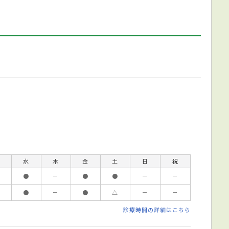
水
木
金
土
日
祝
●
－
●
●
－
－
●
－
●
△
－
－
診療時間の詳細はこちら