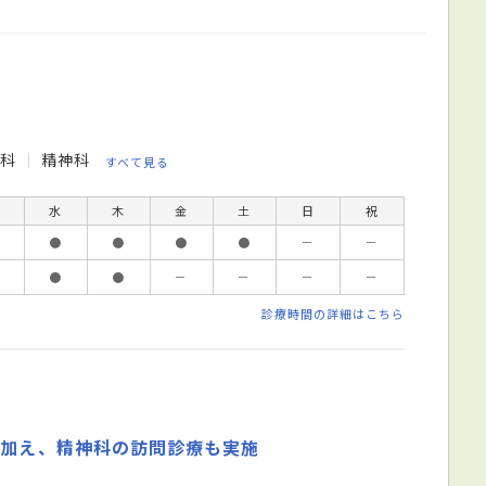
人科
精神科
すべて見る
水
木
金
土
日
祝
●
●
●
●
－
－
●
●
－
－
－
－
診療時間の詳細はこちら
に加え、精神科の訪問診療も実施