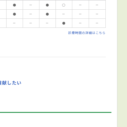
●
－
●
○
－
－
●
－
●
－
－
－
－
－
－
●
－
－
診療時間の詳細はこちら
貢献したい