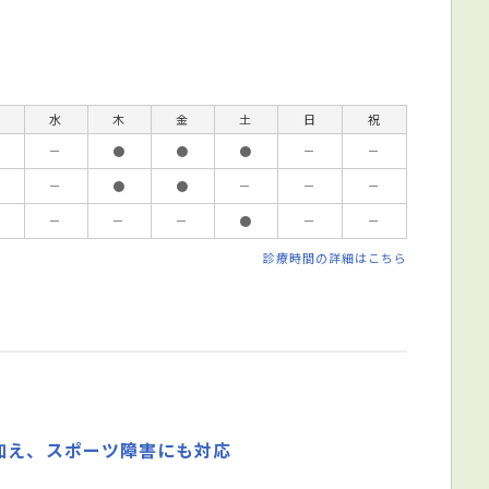
水
木
金
土
日
祝
－
●
●
●
－
－
－
●
●
－
－
－
－
－
－
●
－
－
診療時間の詳細はこちら
加え、スポーツ障害にも対応