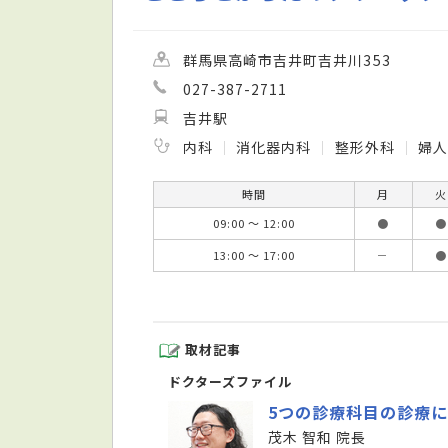
群馬県高崎市吉井町吉井川353
027-387-2711
吉井駅
内科
消化器内科
整形外科
婦
時間
月
火
09:00 ～ 12:00
●
●
13:00 ～ 17:00
－
●
取材記事
ドクターズファイル
5つの診療科目の診療
茂木 智和 院長