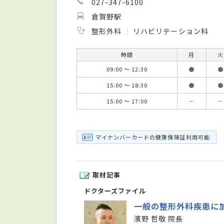
027-347-6100
倉賀野駅
整形外科
リハビリテーション科
時間
月
火
09:00 ～ 12:30
●
●
15:00 ～ 18:30
●
●
15:00 ～ 17:00
－
－
マイナンバーカードの健康保険証利用可能
取材記事
ドクターズファイル
一般の整形外科疾患に
濱野 哲敬 院長