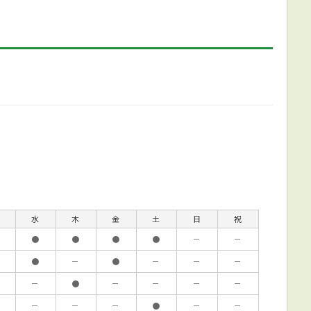
水
木
金
土
日
祝
●
●
●
●
－
－
●
－
●
－
－
－
－
●
－
－
－
－
－
－
－
●
－
－