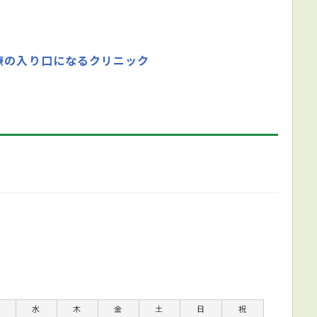
療の入り口になるクリニック
水
木
金
土
日
祝