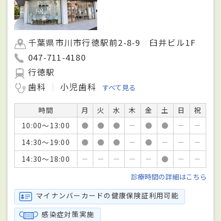
千葉県市川市行徳駅前2-8-9 臼井ビル1F
047-711-4180
行徳駅
歯科
小児歯科
すべて見る
時間
月
火
水
木
金
土
日
祝
10:00～13:00
●
●
●
－
●
●
－
－
14:30～19:00
●
●
●
－
●
－
－
－
14:30～18:00
－
－
－
－
－
●
－
－
診療時間の詳細はこちら
マイナンバーカードの健康保険証利用可能
感染症対策実施