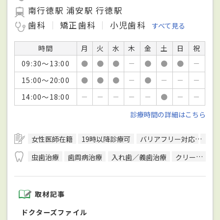
南行徳駅 浦安駅 行徳駅
歯科
矯正歯科
小児歯科
すべて見る
時間
月
火
水
木
金
土
日
祝
09:30～13:00
●
●
●
－
●
●
●
－
15:00～20:00
●
●
●
－
●
－
－
－
14:00～18:00
－
－
－
－
－
●
－
－
診療時間の詳細はこちら
女性医師在籍
19時以降診療可
バリアフリー対応
予約
虫歯治療
歯周病治療
入れ歯／義歯治療
クリーニング
取材記事
ドクターズファイル