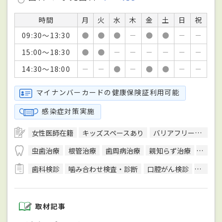
時間
月
火
水
木
金
土
日
祝
09:30～13:30
●
●
●
－
●
●
－
－
15:00～18:30
●
●
－
－
－
－
－
－
14:30～18:00
－
－
●
－
●
●
－
－
マイナンバーカードの健康保険証利用可能
感染症対策実施
女性医師在籍
キッズスペースあり
バリアフリー対応
虫歯治療
根管治療
歯周病治療
親知らず治療
顎関節
歯科検診
噛み合わせ検査・診断
口腔がん検診
唾液検
取材記事