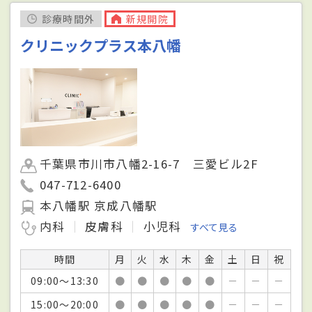
診療時間外
新規開院
クリニックプラス本八幡
千葉県市川市八幡2-16-7 三愛ビル2F
047-712-6400
本八幡駅 京成八幡駅
内科
皮膚科
小児科
すべて見る
時間
月
火
水
木
金
土
日
祝
09:00～13:30
●
●
●
●
●
－
－
－
15:00～20:00
●
●
●
●
●
－
－
－