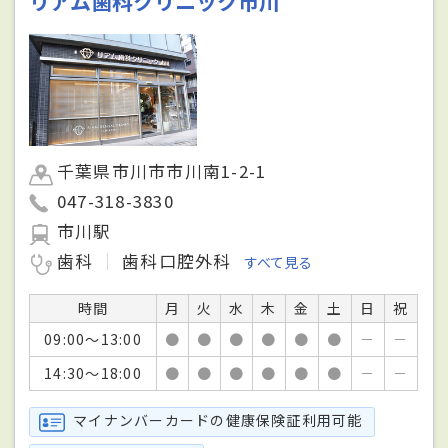
リアム歯科クリニック市川
千葉県市川市市川南1-2-1
047-318-3830
市川駅
歯科
歯科口腔外科
すべて見る
時間
月
火
水
木
金
土
日
祝
09:00～13:00
●
●
●
●
●
●
－
－
14:30～18:00
●
●
●
●
●
●
－
－
マイナンバーカードの健康保険証利用可能