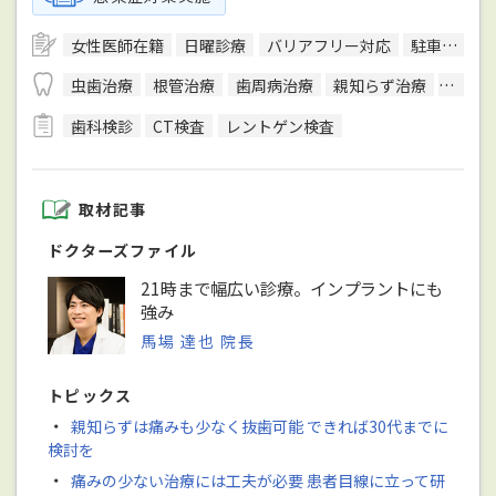
女性医師在籍
日曜診療
バリアフリー対応
駐車場あり
虫歯治療
根管治療
歯周病治療
親知らず治療
顎関節
歯科検診
CT検査
レントゲン検査
取材記事
ドクターズファイル
21時まで幅広い診療。インプラントにも
強み
馬場 達也 院長
トピックス
・
親知らずは痛みも少なく抜歯可能 できれば30代までに
検討を
・
痛みの少ない治療には工夫が必要 患者目線に立って研