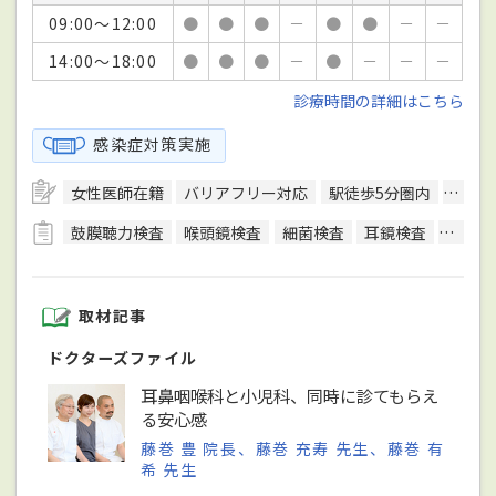
09:00～12:00
●
●
●
－
●
●
－
－
14:00～18:00
●
●
●
－
●
－
－
－
診療時間の詳細はこちら
感染症対策実施
女性医師在籍
バリアフリー対応
駅徒歩5分圏内
エレ
鼓膜聴力検査
喉頭鏡検査
細菌検査
耳鏡検査
耳漏検
取材記事
ドクターズファイル
耳鼻咽喉科と小児科、同時に診てもらえ
る安心感
藤巻 豊 院長、藤巻 充寿 先生、藤巻 有
希 先生