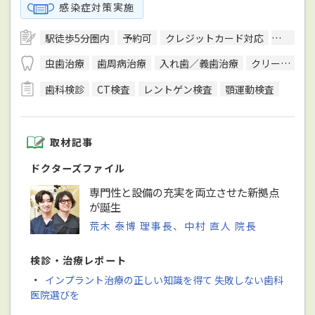
感染症対策実施
駅徒歩5分圏内
予約可
クレジットカード対応
日本口
虫歯治療
歯周病治療
入れ歯／義歯治療
クリーニング
歯科検診
CT検査
レントゲン検査
顎運動検査
取材記事
ドクターズファイル
専門性と設備の充実を両立させた新拠点
が誕生
荒木 泰博 理事長、中村 直人 院長
検診・治療レポート
・
インプラント治療の正しい知識を得て 失敗しない歯科
医院選びを