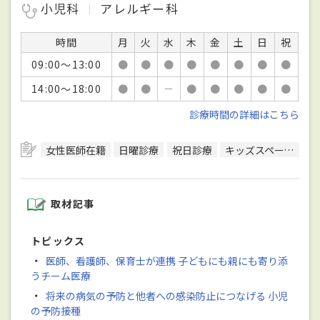
小児科
アレルギー科
時間
月
火
水
木
金
土
日
祝
09:00～13:00
●
●
●
●
●
●
●
●
14:00～18:00
●
●
－
●
●
●
●
●
診療時間の詳細はこちら
女性医師在籍
日曜診療
祝日診療
キッズスペースあり
取材記事
トピックス
・
医師、看護師、保育士が連携 子どもにも親にも寄り添
うチーム医療
・
将来の病気の予防と他者への感染防止につなげる 小児
の予防接種