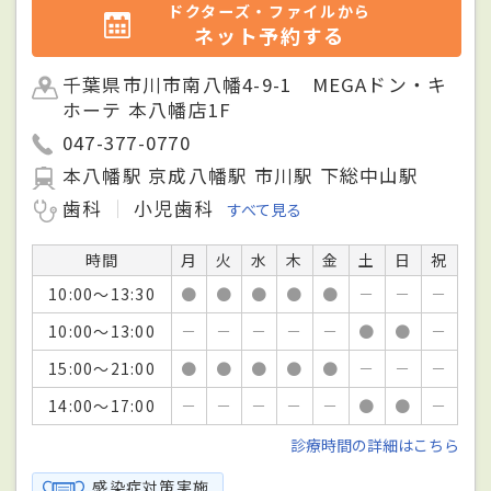
ドクターズ・ファイルから
ネット予約する
千葉県市川市南八幡4-9-1 MEGAドン・キ
ホーテ 本八幡店1F
047-377-0770
本八幡駅 京成八幡駅 市川駅 下総中山駅
歯科
小児歯科
すべて見る
時間
月
火
水
木
金
土
日
祝
10:00～13:30
●
●
●
●
●
－
－
－
10:00～13:00
－
－
－
－
－
●
●
－
15:00～21:00
●
●
●
●
●
－
－
－
14:00～17:00
－
－
－
－
－
●
●
－
診療時間の詳細はこちら
感染症対策実施