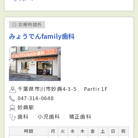
診療時間外
みょうでんfamily歯科
千葉県市川市妙典4-3-5 Partir 1F
047-316-0648
妙典駅
歯科
小児歯科
矯正歯科
時間
月
火
水
木
金
土
日
祝