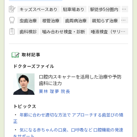
キッズスペースあり
駐車場あり
駅徒歩5分圏内
予約可
虫歯治療
根管治療
歯周病治療
親知らず治療
顎関節
歯科検診
噛み合わせ検査・診断
唾液検査（サリバテスト）
取材記事
ドクターズファイル
口腔内スキャナーを活用した治療や予防
歯科に注力
栗林 理夢 院長
トピックス
・
年齢に合わせ適切な方法で アプローチする歯並びの矯
正
・
気になる赤ちゃんの口臭、口呼吸など 口腔機能の発達
をサポート