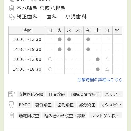
本八幡駅 京成八幡駅
矯正歯科
歯科
小児歯科
時間
月
火
水
木
金
土
日
祝
10:00～13:30
－
●
●
－
●
－
－
－
14:30～19:30
－
●
●
－
●
－
－
－
10:00～13:00
○
－
－
－
－
●
△
－
14:00～18:30
○
－
－
－
－
●
△
－
診療時間の詳細はこちら
女性医師在籍
日曜診療
19時以降診療可
バリアフリー対応
PMTC
裏側矯正
歯列矯正
部分矯正
マウスピース型装置を用いた矯正
筋電図検査
噛み合わせ検査・診断
レントゲン検査
顎