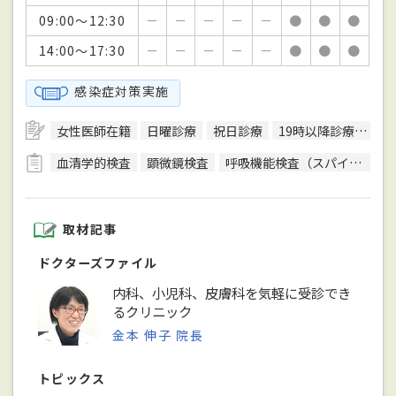
09:00～12:30
－
－
－
－
－
●
●
●
14:00～17:30
－
－
－
－
－
●
●
●
感染症対策実施
女性医師在籍
日曜診療
祝日診療
19時以降診療可
駅
血清学的検査
顕微鏡検査
呼吸機能検査（スパイロメトリー）
取材記事
ドクターズファイル
内科、小児科、皮膚科を気軽に受診でき
るクリニック
金本 伸子 院長
トピックス