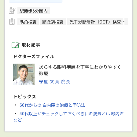
駅徒歩5分圏内
隅角検査
顕微鏡検査
光干渉断層計（OCT）検査
生体
取材記事
ドクターズファイル
あらゆる眼科疾患を丁寧にわかりやすく
診療
守屋 文貴 院長
トピックス
・
60代からの 白内障の治療と予防法
・
40代以上がチェックしておくべき目の病気とは 緑内障
など