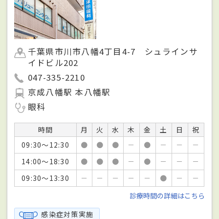
千葉県市川市八幡4丁目4-7 シュラインサ
イドビル202
047-335-2210
京成八幡駅 本八幡駅
眼科
時間
月
火
水
木
金
土
日
祝
09:30～12:30
●
●
●
－
●
－
－
－
14:00～18:30
●
●
●
－
●
－
－
－
09:30～13:30
－
－
－
－
－
●
－
－
診療時間の詳細はこちら
感染症対策実施