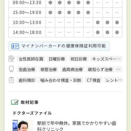
09:00～13:30
●
●
●
●
●
－
－
－
15:00～19:00
●
●
●
●
●
－
－
－
10:00～13:00
－
－
－
－
－
●
●
●
14:00～18:00
－
－
－
－
－
●
●
●
マイナンバーカードの健康保険証利用可能
女性医師在籍
日曜診療
祝日診療
キッズスペースあり
虫歯治療
根管治療
歯周病治療
親知らず治療
顎関節
歯科検診
噛み合わせ検査・診断
CT検査
レントゲン検査
取材記事
ドクターズファイル
駅前で年中無休。家族でかかりやすい歯
科クリニック