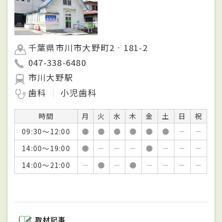
千葉県市川市大野町2‐181-2
047-338-6480
市川大野駅
歯科
小児歯科
時間
月
火
水
木
金
土
日
祝
09:30～12:00
●
●
●
●
●
●
－
－
14:00～19:00
●
－
－
－
●
－
－
－
14:00～21:00
－
●
－
●
－
－
－
－
取材記事