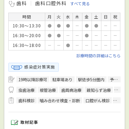
歯科
歯科口腔外科
すべて見る
時間
月
火
水
木
金
土
日
祝
10:30～13:30
●
●
●
－
●
●
－
－
16:30～20:00
●
●
－
－
●
－
－
－
16:30～18:00
－
－
●
－
－
－
－
－
診療時間の詳細はこちら
感染症対策実施
19時以降診療可
駐車場あり
駅徒歩5分圏内
予約可
虫歯治療
根管治療
歯周病治療
親知らず治療
顎関節
歯科検診
噛み合わせ検査・診断
口腔がん検診
レント
取材記事