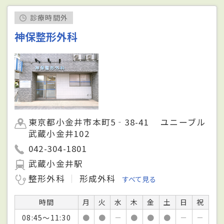
診療時間外
神保整形外科
東京都小金井市本町5‐38-41 ユニーブル
武蔵小金井102
042-304-1801
武蔵小金井駅
整形外科
形成外科
すべて見る
時間
月
火
水
木
金
土
日
祝
08:45～11:30
●
●
－
●
●
●
－
－