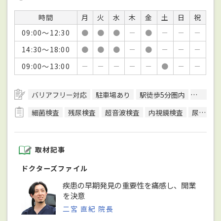
時間
月
火
水
木
金
土
日
祝
09:00～12:30
●
●
●
－
●
－
－
－
14:30～18:00
●
●
●
－
●
－
－
－
09:00～13:00
－
－
－
－
－
●
－
－
バリアフリー対応
駐車場あり
駅徒歩5分圏内
予約可
細菌検査
残尿検査
超音波検査
内視鏡検査
尿検査
取材記事
ドクターズファイル
疾患の早期発見の重要性を痛感し、開業
を決意
二宮 直紀 院長