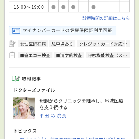
15:00～19:00
●
●
●
－
●
－
－
－
診療時間の詳細はこちら
マイナンバーカードの健康保険証利用可能
女性医師在籍
駐車場あり
クレジットカード対応
モバ
血管エコー検査
血清学的検査
呼吸機能検査（スパイロメトリー）
取材記事
ドクターズファイル
母親からクリニックを継承し、地域医療
を支え続ける
平田 彩 院長
トピックス