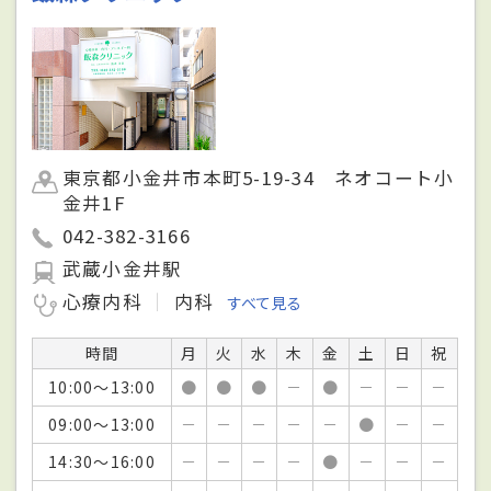
東京都小金井市本町5-19-34 ネオコート小
金井1F
042-382-3166
武蔵小金井駅
心療内科
内科
すべて見る
時間
月
火
水
木
金
土
日
祝
10:00～13:00
●
●
●
－
●
－
－
－
09:00～13:00
－
－
－
－
－
●
－
－
14:30～16:00
－
－
－
－
●
－
－
－