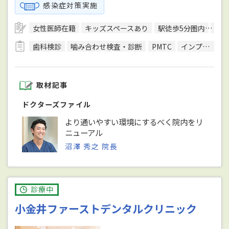
感染症対策実施
女性医師在籍
キッズスペースあり
駅徒歩5分圏内
予約
歯科検診
噛み合わせ検査・診断
PMTC
インプラント治療
取材記事
ドクターズファイル
より通いやすい環境にするべく院内をリ
ニューアル
沼澤 秀之 院長
診療中
小金井ファーストデンタルクリニック