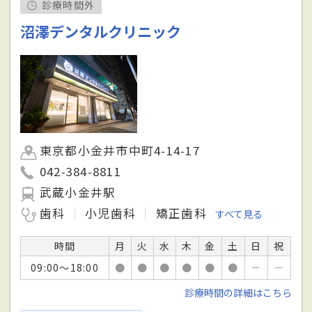
診療時間外
沼澤デンタルクリニック
東京都小金井市中町4-14-17
042-384-8811
武蔵小金井駅
歯科
小児歯科
矯正歯科
すべて見る
時間
月
火
水
木
金
土
日
祝
09:00～18:00
●
●
●
●
●
●
－
－
診療時間の詳細はこちら