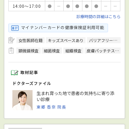
14:00～17:00
●
－
●
●
●
●
－
－
診療時間の詳細はこちら
マイナンバーカードの健康保険証利用可能
女性医師在籍
キッズスペースあり
バリアフリー対応
顕微鏡検査
細菌検査
組織検査
皮膚パッチテスト
皮
取材記事
ドクターズファイル
生まれ育った地で患者の気持ちに寄り添
い診療
東郷 香奈 院長