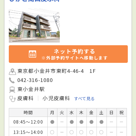
ネット予約する
※外部予約サイトへ移動します
東京都小金井市東町4-46-4 1F
042-316-1080
東小金井駅
皮膚科
小児皮膚科
すべて見る
時間
月
火
水
木
金
土
日
祝
08:45～12:00
●
－
●
●
●
●
－
－
13:15～14:00
○
－
○
○
○
○
－
－