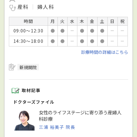
産科
婦人科
時間
月
火
水
木
金
土
日
祝
09:00～12:30
●
●
－
●
●
●
－
－
14:30～18:00
●
●
－
●
●
●
－
－
診療時間の詳細はこちら
新規開院
取材記事
ドクターズファイル
女性のライフステージに寄り添う産婦人
科診療
三浦 裕美子 院長