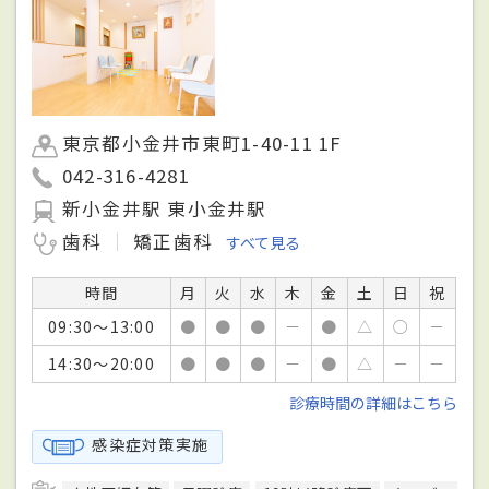
東京都小金井市東町1-40-11 1F
042-316-4281
新小金井駅 東小金井駅
歯科
矯正歯科
すべて見る
時間
月
火
水
木
金
土
日
祝
09:30～13:00
●
●
●
－
●
△
○
－
14:30～20:00
●
●
●
－
●
△
－
－
診療時間の詳細はこちら
感染症対策実施