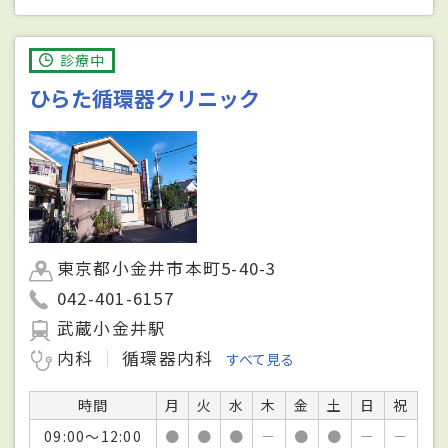
診療中
ひらた循環器クリニック
東京都小金井市本町5-40-3
042-401-6157
武蔵小金井駅
内科
循環器内科
すべて見る
時間
月
火
水
木
金
土
日
祝
09:00～12:00
●
●
●
－
●
●
－
－