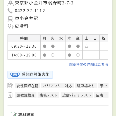
東京都小金井市梶野町2-7-2
0422-37-1112
東小金井駅
皮膚科
時間
月
火
水
木
金
土
日
祝
09:30～12:30
●
●
－
●
●
△
－
－
14:00～19:00
●
○
－
●
○
－
－
－
診療時間の詳細はこちら
感染症対策実施
女性医師在籍
バリアフリー対応
駐車場あり
予約可
顕微鏡検査
抜毛テスト
皮膚パッチテスト
皮膚描記法
取材記事