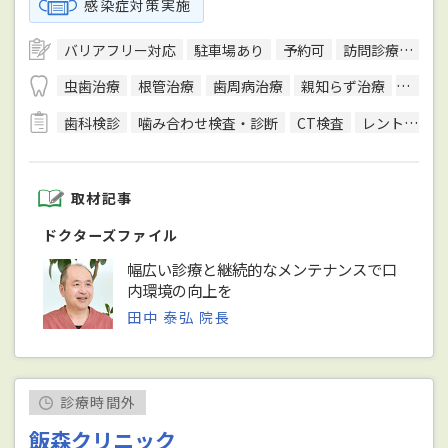
感染症対策実施
バリアフリー対応
駐車場あり
予約可
訪問診療可
虫歯治療
根管治療
歯周病治療
親知らず治療
入れ歯
歯科検診
噛み合わせ検査・診断
CT検査
レントゲン検査
取材記事
ドクターズファイル
幅広い診療と継続的なメンテナンスで口
内環境の向上を
田中 泰弘 院長
診療時間外
飯森クリニック