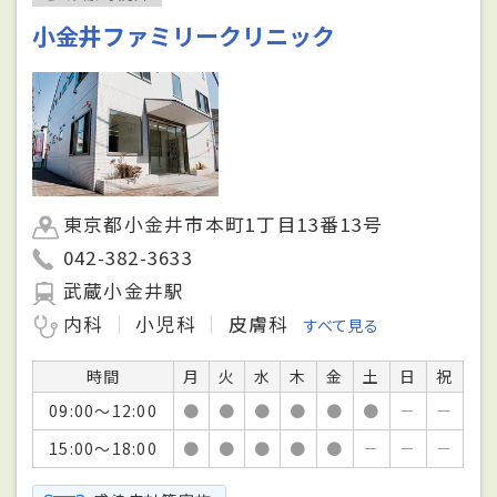
小金井ファミリークリニック
東京都小金井市本町1丁目13番13号
042-382-3633
武蔵小金井駅
内科
小児科
皮膚科
すべて見る
時間
月
火
水
木
金
土
日
祝
09:00～12:00
●
●
●
●
●
●
－
－
15:00～18:00
●
●
●
●
●
－
－
－