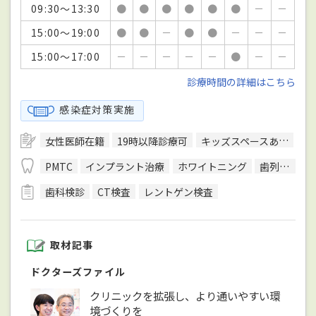
09:30～13:30
●
●
●
●
●
●
－
－
15:00～19:00
●
●
－
●
●
－
－
－
15:00～17:00
－
－
－
－
－
●
－
－
診療時間の詳細はこちら
感染症対策実施
女性医師在籍
19時以降診療可
キッズスペースあり
駅
PMTC
インプラント治療
ホワイトニング
歯列矯正
歯科検診
CT検査
レントゲン検査
取材記事
ドクターズファイル
クリニックを拡張し、より通いやすい環
境づくりを