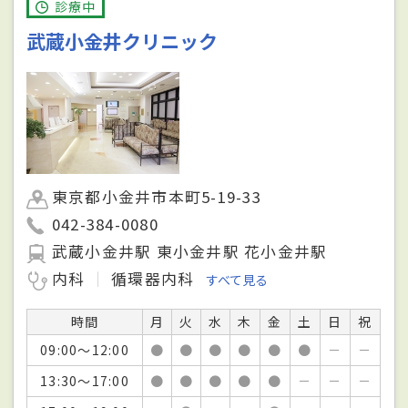
診療中
武蔵小金井クリニック
東京都小金井市本町5-19-33
042-384-0080
武蔵小金井駅 東小金井駅 花小金井駅
内科
循環器内科
すべて見る
時間
月
火
水
木
金
土
日
祝
09:00～12:00
●
●
●
●
●
●
－
－
13:30～17:00
●
●
●
●
●
－
－
－