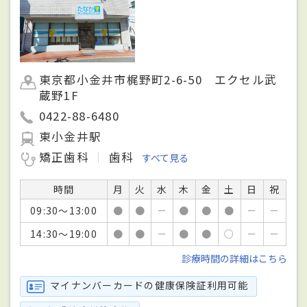
東京都小金井市梶野町2-6-50 エクセル武
蔵野1F
0422-88-6480
東小金井駅
矯正歯科
歯科
すべて見る
時間
月
火
水
木
金
土
日
祝
09:30～13:00
●
●
－
●
●
●
－
－
14:30～19:00
●
●
－
●
●
○
－
－
診療時間の詳細はこちら
マイナンバーカードの健康保険証利用可能