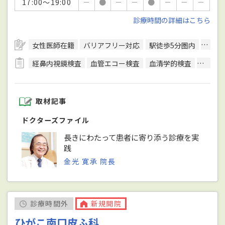
17:00～19:00
－
●
－
－
●
－
－
－
診療時間の詳細はこちら
女性医師在籍
バリアフリー対応
駅徒歩5分圏内
予約
経鼻内視鏡検査
血管エコー検査
血清学的検査
呼吸機
取材記事
ドクターズファイル
長きにわたって患者に寄り添う診療を実
践
金光 寛承 院長
診療時間外
新規開院
ひがこ南口皮ふ科