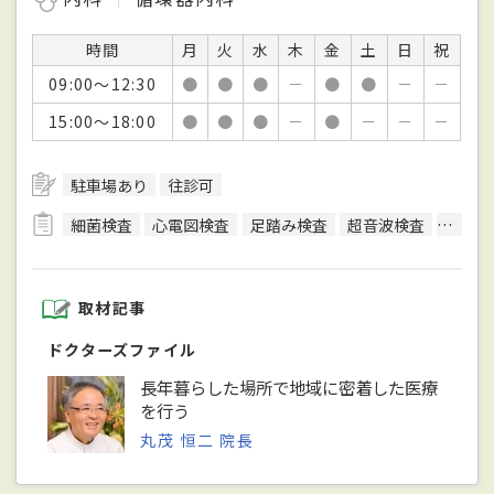
時間
月
火
水
木
金
土
日
祝
09:00～12:30
●
●
●
－
●
●
－
－
15:00～18:00
●
●
●
－
●
－
－
－
駐車場あり
往診可
細菌検査
心電図検査
足踏み検査
超音波検査
尿検査
取材記事
ドクターズファイル
長年暮らした場所で地域に密着した医療
を行う
丸茂 恒二 院長