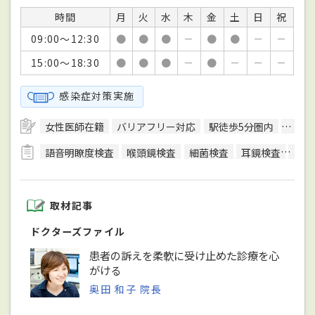
時間
月
火
水
木
金
土
日
祝
09:00～12:30
●
●
●
－
●
●
－
－
15:00～18:30
●
●
●
－
●
－
－
－
感染症対策実施
女性医師在籍
バリアフリー対応
駅徒歩5分圏内
エレ
語音明瞭度検査
喉頭鏡検査
細菌検査
耳鏡検査
耳漏
取材記事
ドクターズファイル
患者の訴えを柔軟に受け止めた診療を心
がける
奥田 和子 院長