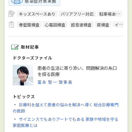
感染症対策実施
キッズスペースあり
バリアフリー対応
駐車場あり
訪
骨密度検査
心電図検査
超音波検査
尿検査
インフルエンザ抗原検出キット
取材記事
ドクターズファイル
患者の生活に寄り添い、問題解決の糸口
を探る医療
富永 智一 理事長
トピックス
・
診療科を越えて患者の悩みを解決へ導く 総合診療専門
の医師
・
サイエンスでもありアートでもある 家族や地域を守る
家庭医療とは