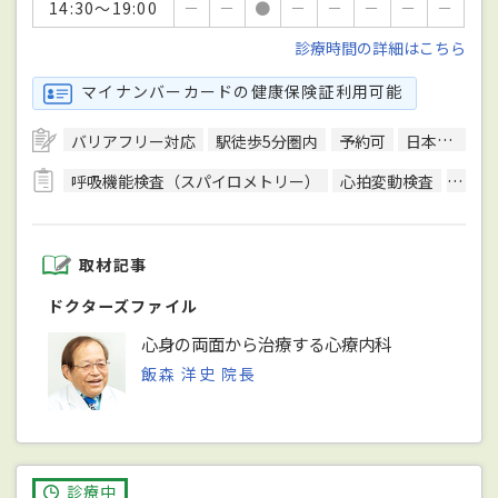
14:30～19:00
－
－
●
－
－
－
－
－
診療時間の詳細はこちら
マイナンバーカードの健康保険証利用可能
バリアフリー対応
駅徒歩5分圏内
予約可
日本心療内科学会心療内科専門医
呼吸機能検査（スパイロメトリー）
心拍変動検査
心理
取材記事
ドクターズファイル
心身の両面から治療する心療内科
飯森 洋史 院長
診療中