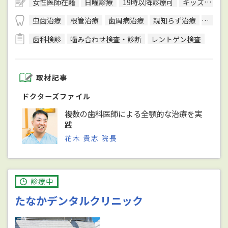
女性医師在籍
日曜診療
19時以降診療可
キッズスペースあり
虫歯治療
根管治療
歯周病治療
親知らず治療
入れ歯
歯科検診
噛み合わせ検査・診断
レントゲン検査
取材記事
ドクターズファイル
複数の歯科医師による全顎的な治療を実
践
花木 貴志 院長
診療中
たなかデンタルクリニック