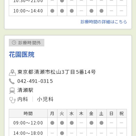
10:30～21:00
－
●
－
－
－
－
－
－
10:00～14:40
●
●
●
－
●
●
－
－
診療時間の詳細はこちら
診療時間外
花園医院
東京都清瀬市松山3丁目5番14号
042-491-0315
清瀬駅
内科
小児科
時間
月
火
水
木
金
土
日
祝
09:00～12:00
●
●
●
－
●
●
－
－
14:00～18:00
－
●
－
－
－
－
－
－