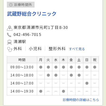
診療時間外
武蔵野総合クリニック
東京都清瀬市元町1丁目8-30
042-496-7015
清瀬駅
外科
小児科
整形外科
すべて見る
時間
月
火
水
木
金
土
日
祝
09:00～13:00
●
●
●
●
●
●
●
●
14:00～18:00
－
●
●
－
●
●
－
－
14:00～17:00
－
－
－
－
－
－
●
－
14:00～19:30
●
－
－
●
－
－
－
－
診療時間の詳細はこちら