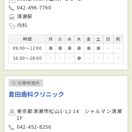
042-496-7760
清瀬駅
内科
時間
月
火
水
木
金
土
日
祝
09:00～12:00
●
●
●
●
●
●
－
－
16:00～18:00
－
－
－
●
－
－
－
－
診療時間外
倉田歯科クリニック
東京都清瀬市松山1-12-14 シャルマン清瀬
1F
042-452-8256