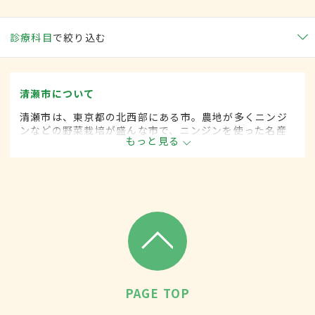
診療科目
で絞り込む
清瀬市について
清瀬市は、東京都の北西部にある市。農地が多くニンジ
ンなどの野菜栽培が盛んな市で、ニンジンを使った名産
もっと見る
品もある。市立公園は季節に応じてホタル観賞やバーベ
キューを楽しめ、ファミリー層に人気。学校や大規模病
院も多い。
PAGE TOP