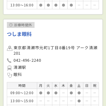
13:00～16:00
●
●
●
●
●
－
－
－
診療時間外
つしま眼科
東京都清瀬市元町1丁目8番19号 アーク清瀬
201
042-496-2240
清瀬駅
眼科
時間
月
火
水
木
金
土
日
祝
09:00～12:00
●
●
●
－
●
●
－
－
13:00～15:00
－
－
－
－
－
●
－
－