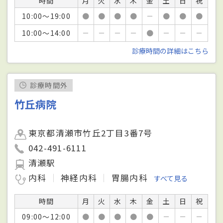
時間
月
火
水
木
金
土
日
祝
10:00～19:00
●
●
●
●
－
●
●
●
10:00～14:00
－
－
－
－
●
－
－
－
診療時間の詳細はこちら
診療時間外
竹丘病院
東京都清瀬市竹丘2丁目3番7号
042-491-6111
清瀬駅
内科
神経内科
胃腸内科
すべて見る
時間
月
火
水
木
金
土
日
祝
09:00～12:00
●
●
●
●
●
－
－
－