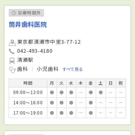
診療時間外
筒井歯科医院
東京都清瀬市中里3-77-12
042-493-4180
清瀬駅
歯科
小児歯科
すべて見る
時間
月
火
水
木
金
土
日
祝
09:00～12:00
●
●
●
－
●
●
－
－
14:00～16:00
●
●
●
－
●
－
－
－
17:00～19:00
●
●
●
－
●
－
－
－