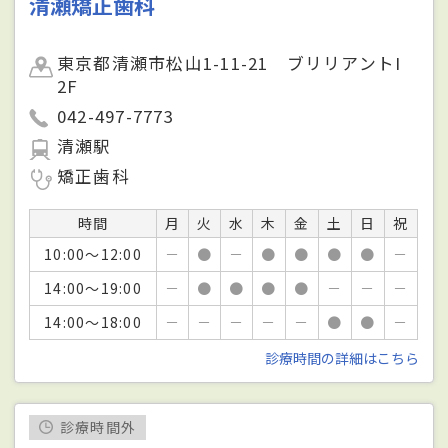
清瀬矯正歯科
東京都清瀬市松山1-11-21 ブリリアントI
2F
042-497-7773
清瀬駅
矯正歯科
時間
月
火
水
木
金
土
日
祝
10:00～12:00
－
●
－
●
●
●
●
－
14:00～19:00
－
●
●
●
●
－
－
－
14:00～18:00
－
－
－
－
－
●
●
－
診療時間の詳細はこちら
診療時間外