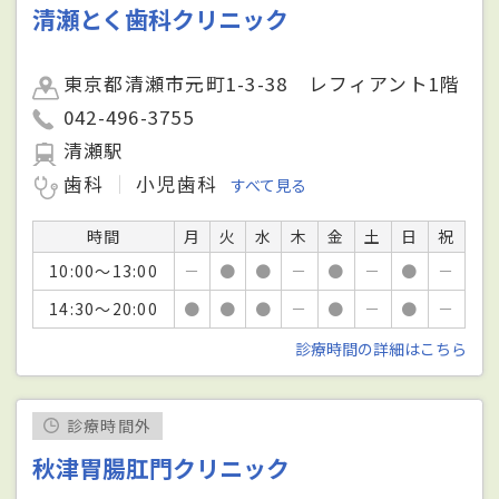
清瀬とく歯科クリニック
東京都清瀬市元町1-3-38 レフィアント1階
042-496-3755
清瀬駅
歯科
小児歯科
すべて見る
時間
月
火
水
木
金
土
日
祝
10:00～13:00
－
●
●
－
●
－
●
－
14:30～20:00
●
●
●
－
●
－
●
－
診療時間の詳細はこちら
診療時間外
秋津胃腸肛門クリニック