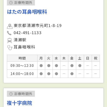
診療時間外
はたの耳鼻咽喉科
東京都清瀬市元町1-8-19
042-491-1133
清瀬駅
耳鼻咽喉科
時間
月
火
水
木
金
土
日
祝
09:30～12:30
●
●
●
－
●
●
－
－
14:00～18:00
●
●
●
－
●
－
－
－
診療時間外
複十字病院