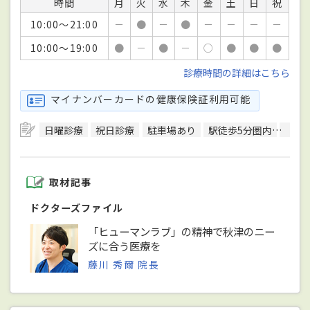
時間
月
火
水
木
金
土
日
祝
10:00～21:00
－
●
－
●
－
－
－
－
10:00～19:00
●
－
●
－
○
●
●
●
診療時間の詳細はこちら
マイナンバーカードの健康保険証利用可能
日曜診療
祝日診療
駐車場あり
駅徒歩5分圏内
クレ
取材記事
ドクターズファイル
「ヒューマンラブ」の精神で秋津のニー
ズに合う医療を
藤川 秀爾 院長