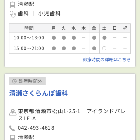
清瀬駅
歯科
小児歯科
時間
月
火
水
木
金
土
日
祝
10:00～13:00
●
●
●
－
●
●
－
－
15:00～21:00
●
●
●
－
●
○
－
－
診療時間の詳細はこちら
診療時間外
清瀬さくらんぼ歯科
東京都清瀬市松山1-25-1 アイランドパレ
ス1F-A
042-493-4618
清瀬駅