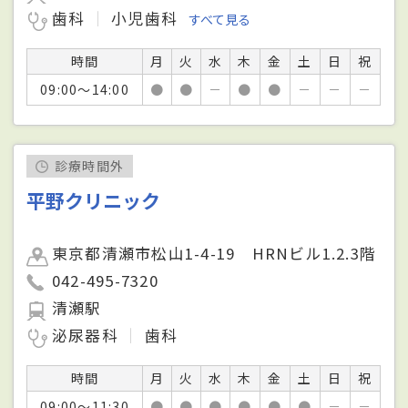
歯科
小児歯科
すべて見る
時間
月
火
水
木
金
土
日
祝
09:00～14:00
●
●
－
●
●
－
－
－
診療時間外
平野クリニック
東京都清瀬市松山1-4-19 HRNビル1.2.3階
042-495-7320
清瀬駅
泌尿器科
歯科
時間
月
火
水
木
金
土
日
祝
09:00～11:30
●
●
●
●
●
●
－
－