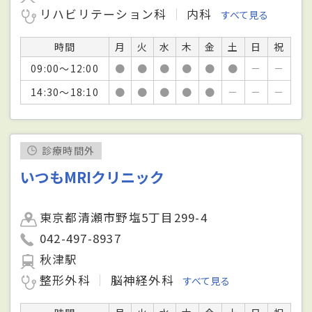
リハビリテーション科
内科
すべて見る
時間
月
火
水
木
金
土
日
祝
09:00～12:00
●
●
●
●
●
●
－
－
14:30～18:10
●
●
●
●
●
－
－
－
診療時間外
いつもMRIクリニック
東京都清瀬市野塩5丁目299-4
042-497-8937
秋津駅
整形外科
脳神経外科
すべて見る