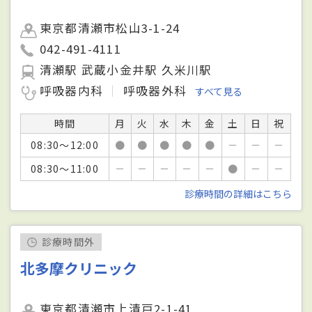
東京都清瀬市松山3-1-24
042-491-4111
清瀬駅 武蔵小金井駅 久米川駅
呼吸器内科
呼吸器外科
すべて見る
時間
月
火
水
木
金
土
日
祝
08:30～12:00
●
●
●
●
●
－
－
－
08:30～11:00
－
－
－
－
－
●
－
－
診療時間の詳細はこちら
診療時間外
北多摩クリニック
東京都清瀬市上清戸2-1-41