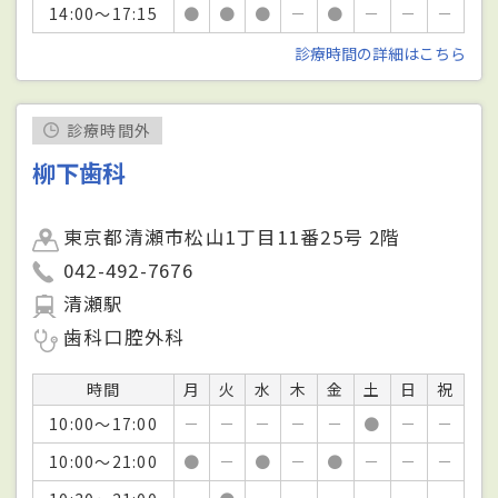
14:00～17:15
●
●
●
－
●
－
－
－
診療時間の詳細はこちら
診療時間外
柳下歯科
東京都清瀬市松山1丁目11番25号 2階
042-492-7676
清瀬駅
歯科口腔外科
時間
月
火
水
木
金
土
日
祝
10:00～17:00
－
－
－
－
－
●
－
－
10:00～21:00
●
－
●
－
●
－
－
－