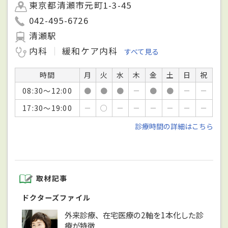
東京都清瀬市元町1-3-45
042-495-6726
清瀬駅
内科
緩和ケア内科
すべて見る
時間
月
火
水
木
金
土
日
祝
08:30～12:00
●
●
●
－
●
●
－
－
17:30～19:00
－
○
－
－
－
－
－
－
診療時間の詳細はこちら
取材記事
ドクターズファイル
外来診療、在宅医療の2軸を1本化した診
療が特徴