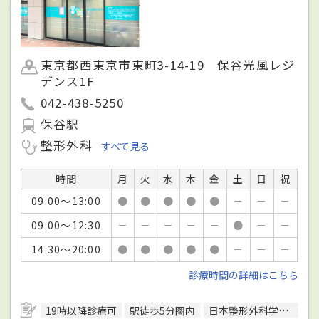
東京都西東京市東町3-14-19 保谷光風レジ
デンス1F
042-438-5250
保谷駅
整形外科
すべて見る
時間
月
火
水
木
金
土
日
祝
09:00～13:00
●
●
●
●
●
－
－
－
09:00～12:30
－
－
－
－
－
●
－
－
14:30～20:00
●
●
●
●
●
－
－
－
診療時間の詳細はこちら
19時以降診療可
駅徒歩5分圏内
日本整形外科学会整形外科専門医