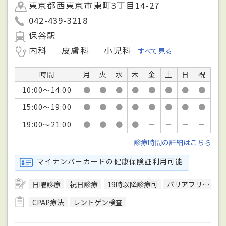
東京都西東京市東町3丁目14-27
042-439-3218
保谷駅
内科
皮膚科
小児科
すべて見る
時間
月
火
水
木
金
土
日
祝
10:00～14:00
●
●
●
●
●
●
●
●
15:00～19:00
●
●
●
●
●
●
●
●
19:00～21:00
●
●
●
●
－
－
－
－
診療時間の詳細はこちら
マイナンバーカードの健康保険証利用可能
日曜診療
祝日診療
19時以降診療可
バリアフリー対応
CPAP療法
レントゲン検査