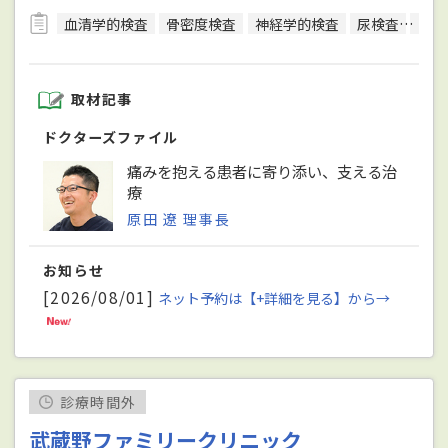
血清学的検査
骨密度検査
神経学的検査
尿検査
アレ
取材記事
ドクターズファイル
痛みを抱える患者に寄り添い、支える治
療
原田 遼 理事長
お知らせ
[2026/08/01]
ネット予約は【+詳細を見る】から→
診療時間外
武蔵野ファミリークリニック