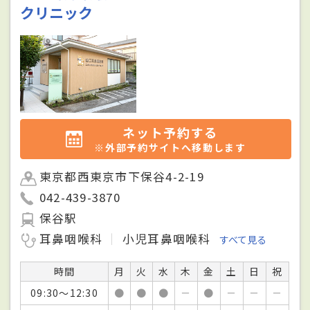
クリニック
ネット予約する
※外部予約サイトへ移動します
東京都西東京市下保谷4-2-19
042-439-3870
保谷駅
耳鼻咽喉科
小児耳鼻咽喉科
すべて見る
時間
月
火
水
木
金
土
日
祝
09:30～12:30
●
●
●
－
●
－
－
－