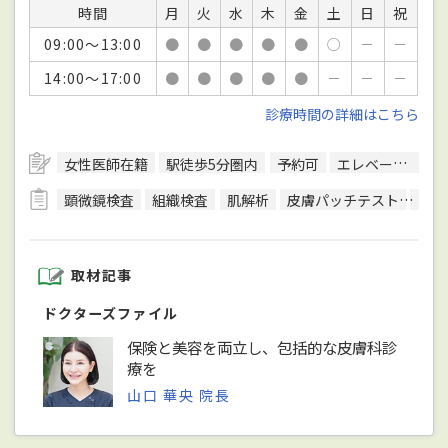
時間
月
火
水
木
金
土
日
祝
09:00～13:00
●
●
●
●
●
○
－
－
14:00～17:00
●
●
●
●
●
－
－
－
診療時間の詳細はこちら
女性医師在籍
駅徒歩5分圏内
予約可
エレベーターあり
顕微鏡検査
組織検査
肌解析
皮膚パッチテスト
皮膚
取材記事
ドクターズファイル
保険と美容を両立し、包括的な皮膚科診
療を
山口 華央 院長