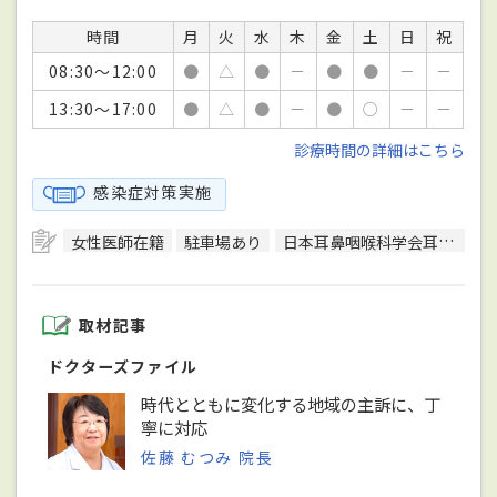
時間
月
火
水
木
金
土
日
祝
08:30～12:00
●
△
●
－
●
●
－
－
13:30～17:00
●
△
●
－
●
○
－
－
診療時間の詳細はこちら
感染症対策実施
女性医師在籍
駐車場あり
日本耳鼻咽喉科学会耳鼻咽喉科専門医
取材記事
ドクターズファイル
時代とともに変化する地域の主訴に、丁
寧に対応
佐藤 むつみ 院長