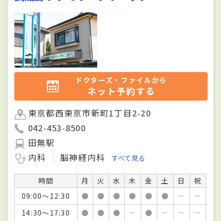
ドクターズ・ファイルから
ネット予約する
東京都西東京市新町1丁目2-20
042-453-8500
田無駅
内科
脳神経内科
すべて見る
時間
月
火
水
木
金
土
日
祝
09:00～12:30
●
●
●
●
●
●
－
－
14:30～17:30
●
●
●
－
●
－
－
－