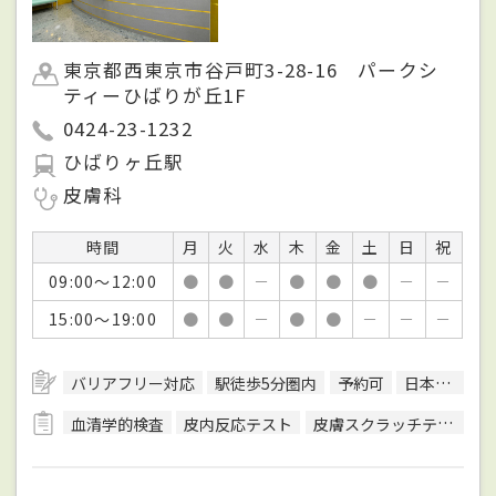
東京都西東京市谷戸町3-28-16 パークシ
ティーひばりが丘1F
0424-23-1232
ひばりヶ丘駅
皮膚科
時間
月
火
水
木
金
土
日
祝
09:00～12:00
●
●
－
●
●
●
－
－
15:00～19:00
●
●
－
●
●
－
－
－
バリアフリー対応
駅徒歩5分圏内
予約可
日本皮膚科学会皮膚科専門医
血清学的検査
皮内反応テスト
皮膚スクラッチテスト