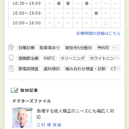
10:30～19:00
－
●
●
－
●
－
－
－
10:00～19:00
－
－
－
－
－
●
－
－
10:00～16:00
－
－
－
－
－
－
△
－
診療時間の詳細はこちら
日曜診療
駐車場あり
駅徒歩5分圏内
予約可
クレジ
顎関節治療
PMTC
クリーニング
ホワイトニング
裏
筋電図検査
歯科検診
噛み合わせ検査・診断
CT検査
取材記事
ドクターズファイル
急増する成人矯正のニーズにも幅広く対
応
三村 博 院長