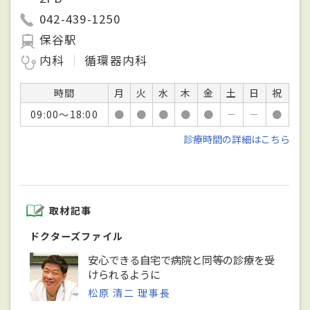
042-439-1250
保谷駅
内科
循環器内科
時間
月
火
水
木
金
土
日
祝
09:00～18:00
●
●
●
●
●
－
－
●
診療時間の詳細はこちら
取材記事
ドクターズファイル
安心できる自宅で病院と同等の診療を受
けられるように
松原 清二 理事長