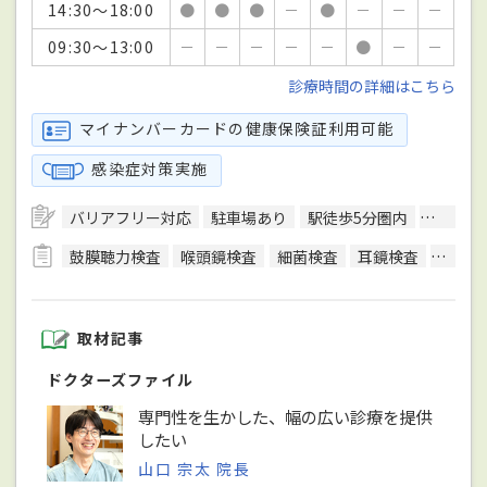
14:30～18:00
●
●
●
－
●
－
－
－
09:30～13:00
－
－
－
－
－
●
－
－
診療時間の詳細はこちら
マイナンバーカードの健康保険証利用可能
感染症対策実施
バリアフリー対応
駐車場あり
駅徒歩5分圏内
クレジ
鼓膜聴力検査
喉頭鏡検査
細菌検査
耳鏡検査
耳漏検
取材記事
ドクターズファイル
専門性を生かした、幅の広い診療を提供
したい
山口 宗太 院長