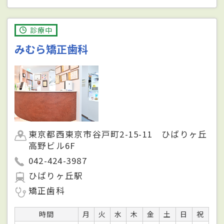
診療中
みむら矯正歯科
東京都西東京市谷戸町2-15-11 ひばりヶ丘
高野ビル6F
042-424-3987
ひばりヶ丘駅
矯正歯科
時間
月
火
水
木
金
土
日
祝