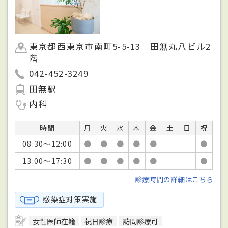
東京都西東京市南町5-5-13 田無丸八ビル2
階
042-452-3249
田無駅
内科
時間
月
火
水
木
金
土
日
祝
08:30～12:00
●
●
●
●
●
－
－
●
13:00～17:30
●
●
●
●
●
－
－
●
診療時間の詳細はこちら
感染症対策実施
女性医師在籍
祝日診療
訪問診療可