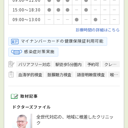
09:00～12:00
●
●
●
－
●
－
－
－
15:00～18:30
●
●
●
－
●
－
－
－
09:00～13:00
－
－
－
●
－
●
－
－
診療時間の詳細はこちら
マイナンバーカードの健康保険証利用可能
感染症対策実施
バリアフリー対応
駅徒歩5分圏内
予約可
クレジットカード対応
血清学的検査
鼓膜聴力検査
語音明瞭度検査
喉頭鏡検査
取材記事
ドクターズファイル
全世代対応の、地域に根差したクリニッ
ク