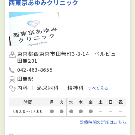
西東京あゆみクリニック
東京都西東京市田無町3-3-14 ベルビュー
田無201
042-463-8655
田無駅
内科
泌尿器科
精神科
すべて見る
時間
月
火
水
木
金
土
日
祝
09:00～17:00
●
●
●
●
●
－
－
－
診療時間の詳細はこちら