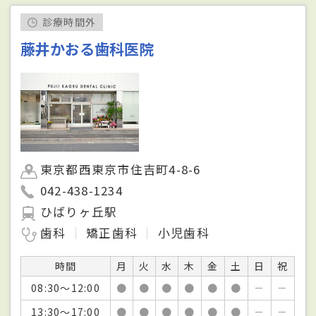
診療時間外
藤井かおる歯科医院
東京都西東京市住吉町4-8-6
042-438-1234
ひばりヶ丘駅
歯科
矯正歯科
小児歯科
時間
月
火
水
木
金
土
日
祝
08:30～12:00
●
●
●
●
●
●
－
－
13:30～17:00
●
●
●
●
●
●
－
－