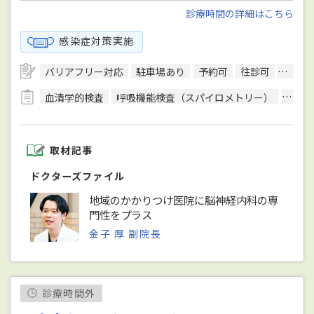
診療時間の詳細はこちら
感染症対策実施
バリアフリー対応
駐車場あり
予約可
往診可
訪問診
血清学的検査
呼吸機能検査（スパイロメトリー）
心電
取材記事
ドクターズファイル
地域のかかりつけ医院に脳神経内科の専
門性をプラス
金子 厚 副院長
診療時間外