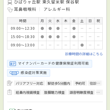
ひばりヶ丘駅 東久留米駅 保谷駅
耳鼻咽喉科
アレルギー科
時間
月
火
水
木
金
土
日
祝
09:00～12:30
●
●
●
－
●
－
－
－
15:00～18:30
●
●
●
－
●
－
－
－
09:00～13:00
－
－
－
－
－
●
－
－
診療時間の詳細はこちら
マイナンバーカードの健康保険証利用可能
感染症対策実施
バリアフリー対応
駅徒歩5分圏内
予約可
往診可
日
経鼻内視鏡検査
鼓膜聴力検査
語音明瞭度検査
喉頭鏡