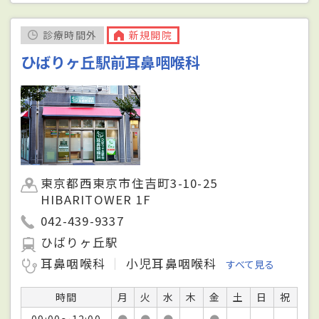
診療時間外
新規開院
ひばりヶ丘駅前耳鼻咽喉科
東京都西東京市住吉町3-10-25
HIBARITOWER 1F
042-439-9337
ひばりヶ丘駅
耳鼻咽喉科
小児耳鼻咽喉科
すべて見る
時間
月
火
水
木
金
土
日
祝