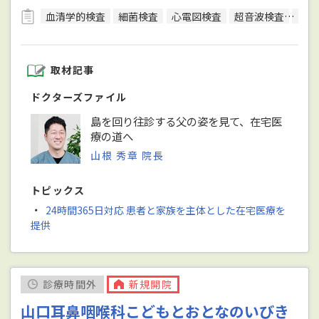
血清学的検査
細菌検査
心電図検査
超音波検査
尿検
取材記事
ドクターズファイル
島を回り往診する父の姿を見て、在宅医
療の道へ
山根 秀章 院長
トピックス
・
24時間365日対応 患者と家族を主体とした在宅医療を
提供
診療時間外
新規開院
山口耳鼻咽喉科こどもとおとなのいびき