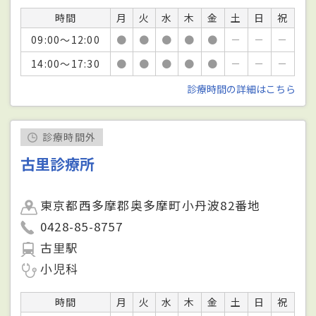
時間
月
火
水
木
金
土
日
祝
09:00～12:00
●
●
●
●
●
－
－
－
14:00～17:30
●
●
●
●
●
－
－
－
診療時間の詳細はこちら
診療時間外
古里診療所
東京都西多摩郡奥多摩町小丹波82番地
0428-85-8757
古里駅
小児科
時間
月
火
水
木
金
土
日
祝