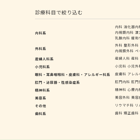
診療科目で絞り込む
内科
消化器内
内視鏡内科
漢
内科系
乳腺内科
緩和
外科
整形外科
外科系
内視鏡外科
ペ
産婦人科
産科
産婦人科系
小児科
小児外
小児科系
皮膚科
アレル
眼科・耳鼻咽喉科・皮膚科・アレルギー科系
肛門内科
肛門
肛門・泌尿器・性感染症系
精神科
心療内
精神科系
美容外科
美容
美容系
リウマチ科
リ
その他
歯科
矯正歯科
歯科系