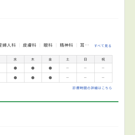
産婦人科
皮膚科
眼科
精神科
耳鼻咽喉科
すべて見る
水
木
金
土
日
祝
●
●
●
－
－
－
●
●
●
－
－
－
診療時間の詳細はこちら