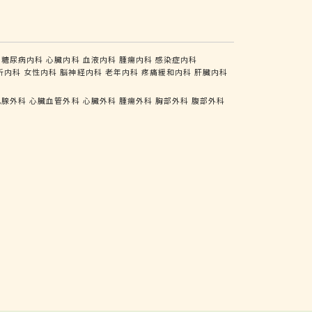
糖尿病内科
心臓内科
血液内科
腫瘍内科
感染症内科
析内科
女性内科
脳神経内科
老年内科
疼痛緩和内科
肝臓内科
乳腺外科
心臓血管外科
心臓外科
腫瘍外科
胸部外科
腹部外科