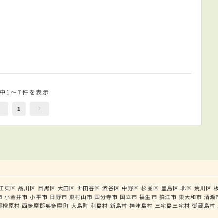
件中1～7件を表示
1
江東区
品川区
目黒区
大田区
世田谷区
渋谷区
中野区
杉並区
豊島区
北区
荒川区
市
小金井市
小平市
日野市
東村山市
国分寺市
国立市
福生市
狛江市
東大和市
清瀬
郡檜原村
西多摩郡奥多摩町
大島町
利島村
新島村
神津島村
三宅島三宅村
御蔵島村