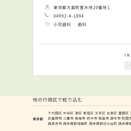
東京都大島町差木地20番地1
04992-4-1894
小児歯科
歯科
7
他の行政区で絞り込む
千代田区
中央区
港区
新宿区
文京区
台東区
墨田区
武蔵野市
三鷹市
青梅市
府中市
昭島市
調布市
町田
東京都
西東京市
西多摩郡瑞穂町
西多摩郡日の出町
西多摩