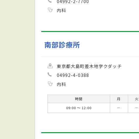
04992-2-7700
内科
南部診療所
東京都大島町差木地字クダッチ
04992-4-0388
内科
時間
月
火
09:00 ～ 12:00
－
－