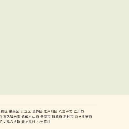
板橋区
練馬区
足立区
葛飾区
江戸川区
八王子市
立川市
市
東久留米市
武蔵村山市
多摩市
稲城市
羽村市
あきる野市
八丈島八丈町
青ヶ島村
小笠原村