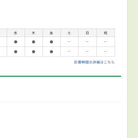
水
木
金
土
日
祝
●
●
●
－
－
－
●
●
●
－
－
－
診療時間の詳細はこちら