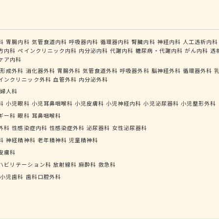
科
胃腸内科
気管食道内科
呼吸器内科
循環器内科
腎臓内科
神経内科
人工透析内科
方内科
ペインクリニック内科
内分泌内科
代謝内科
糖尿病・代謝内科
がん内科
透
ケア内科
形成外科
消化器外科
胃腸外科
気管食道外科
呼吸器外科
脳神経外科
循環器外科
インクリニック外科
血管外科
内分泌外科
婦人科
科
小児眼科
小児耳鼻咽喉科
小児皮膚科
小児神経内科
小児泌尿器科
小児整形外科
ギー科
眼科
耳鼻咽喉科
外科
性感染症内科
性感染症外科
泌尿器科
女性泌尿器科
科
神経精神科
老年精神科
児童精神科
皮膚科
ハビリテーション科
放射線科
麻酔科
救急科
小児歯科
歯科口腔外科