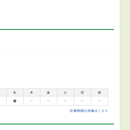
水
木
金
土
日
祝
●
－
－
－
－
－
診療時間の詳細はこちら