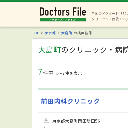
全国のドクター14,38
クリニック・病院 156,
TOP
東京都
大島町
の検索結果
大島町
のクリニック・病
7
件中
1〜7件を表示
前田内科クリニック
東京都大島町岡田助田56