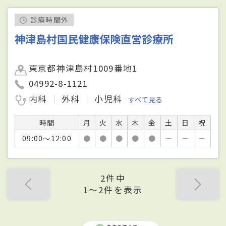
診療時間外
神津島村国民健康保険直営診療所
東京都神津島村1009番地1
04992-8-1121
内科
外科
小児科
すべて見る
時間
月
火
水
木
金
土
日
祝
09:00～12:00
●
●
●
●
●
－
－
－
2件中
1〜2件を表示