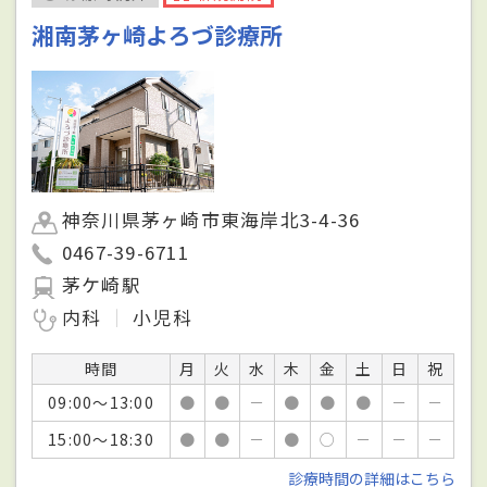
湘南茅ヶ崎よろづ診療所
神奈川県茅ヶ崎市東海岸北3-4-36
0467-39-6711
茅ケ崎駅
内科
小児科
時間
月
火
水
木
金
土
日
祝
09:00～13:00
●
●
－
●
●
●
－
－
15:00～18:30
●
●
－
●
○
－
－
－
診療時間の詳細はこちら