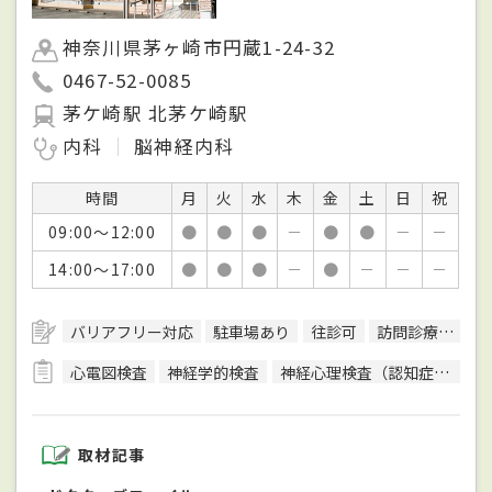
神奈川県茅ヶ崎市円蔵1-24-32
0467-52-0085
茅ケ崎駅 北茅ケ崎駅
内科
脳神経内科
時間
月
火
水
木
金
土
日
祝
09:00～12:00
●
●
●
－
●
●
－
－
14:00～17:00
●
●
●
－
●
－
－
－
バリアフリー対応
駐車場あり
往診可
訪問診療可
日
心電図検査
神経学的検査
神経心理検査（認知症検査）
取材記事