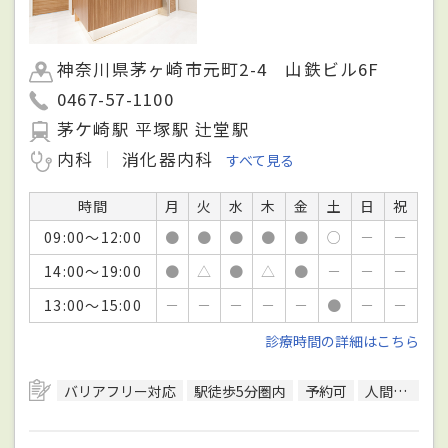
神奈川県茅ヶ崎市元町2-4 山鉄ビル6F
0467-57-1100
茅ケ崎駅 平塚駅 辻堂駅
内科
消化器内科
すべて見る
時間
月
火
水
木
金
土
日
祝
09:00～12:00
●
●
●
●
●
○
－
－
14:00～19:00
●
△
●
△
●
－
－
－
13:00～15:00
－
－
－
－
－
●
－
－
診療時間の詳細はこちら
バリアフリー対応
駅徒歩5分圏内
予約可
人間ドック対応