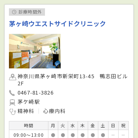
診療時間外
茅ヶ崎ウエストサイドクリニック
神奈川県茅ヶ崎市新栄町13-45 鴨志田ビル
2F
0467-81-3826
茅ケ崎駅
精神科
心療内科
時間
月
火
水
木
金
土
日
祝
09:00～13:00
●
●
●
●
●
●
－
－