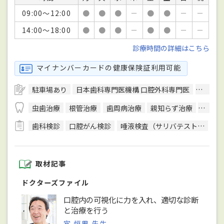
09:00～12:00
●
●
●
－
●
●
－
－
14:00～18:00
●
●
●
－
●
●
－
－
診療時間の詳細はこちら
マイナンバーカードの健康保険証利用可能
駐車場あり
日本歯科専門医機構 口腔外科専門医
歯科用
虫歯治療
根管治療
歯周病治療
親知らず治療
顎関節
歯科検診
口腔がん検診
唾液検査（サリバテスト）
C
取材記事
ドクターズファイル
口腔内の可視化に力を入れ、適切な診断
と治療を行う
宮 恒男 先生