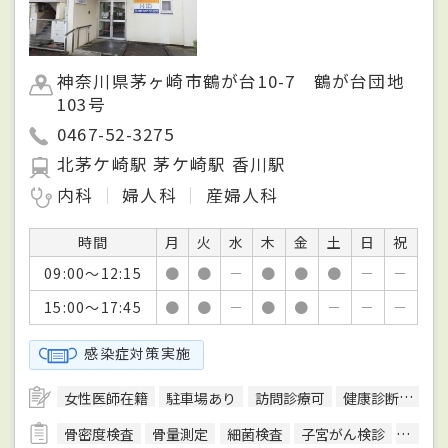
神奈川県茅ヶ崎市鶴が台10-7 鶴が台団地
103号
0467-52-3275
北茅ケ崎駅 茅ケ崎駅 香川駅
内科
婦人科
産婦人科
時間
月
火
水
木
金
土
日
祝
09:00～12:15
●
●
－
●
●
●
－
－
15:00～17:45
●
●
－
●
●
－
－
－
感染症対策実施
女性医師在籍
駐車場あり
訪問診療可
健康診断対応
骨密度検査
骨量測定
細菌検査
子宮がん検診
子宮卵