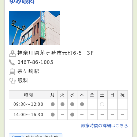
ゆみ眼科
神奈川県茅ヶ崎市元町6-5 3F
0467-86-1005
茅ケ崎駅
眼科
時間
月
火
水
木
金
土
日
祝
09:30～12:00
●
●
●
●
－
○
－
－
14:00～16:30
●
－
●
－
－
－
－
－
診療時間の詳細はこちら