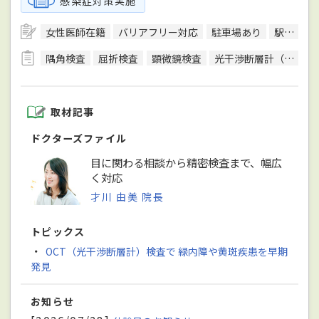
感染症対策実施
女性医師在籍
バリアフリー対応
駐車場あり
駅徒歩5分圏内
隅角検査
屈折検査
顕微鏡検査
光干渉断層計（OCT）検査
取材記事
ドクターズファイル
目に関わる相談から精密検査まで、幅広
く対応
才川 由美 院長
トピックス
・
OCT（光干渉断層計）検査で 緑内障や黄斑疾患を早期
発見
お知らせ