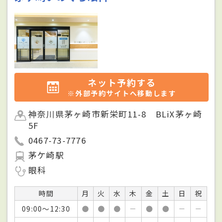
ネット予約する
※外部予約サイトへ移動します
神奈川県茅ヶ崎市新栄町11-8 BLiX茅ヶ崎
5F
0467-73-7776
茅ケ崎駅
眼科
時間
月
火
水
木
金
土
日
祝
09:00～12:30
●
●
●
－
●
●
－
－