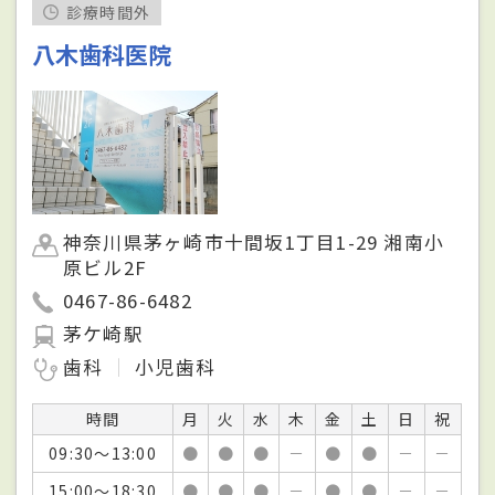
診療時間外
八木歯科医院
神奈川県茅ヶ崎市十間坂1丁目1-29 湘南小
原ビル2F
0467-86-6482
茅ケ崎駅
歯科
小児歯科
時間
月
火
水
木
金
土
日
祝
09:30～13:00
●
●
●
－
●
●
－
－
15:00～18:30
●
●
●
－
●
●
－
－