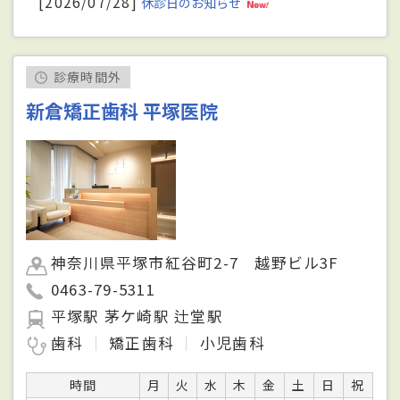
[2026/07/28]
休診日のお知らせ
診療時間外
新倉矯正歯科 平塚医院
神奈川県平塚市紅谷町2-7 越野ビル3F
0463-79-5311
平塚駅 茅ケ崎駅 辻堂駅
歯科
矯正歯科
小児歯科
時間
月
火
水
木
金
土
日
祝