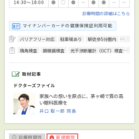
14:30～18:00
●
○
●
－
●
●
－
－
診療時間の詳細はこちら
マイナンバーカードの健康保険証利用可能
バリアフリー対応
駐車場あり
駅徒歩5分圏内
エレベ
隅角検査
顕微鏡検査
光干渉断層計（OCT）検査
色覚
取材記事
ドクターズファイル
家族への想いを原点に、茅ヶ崎で質の高
い眼科医療を
井口 聡一郎 院長
診療時間外
新規開院