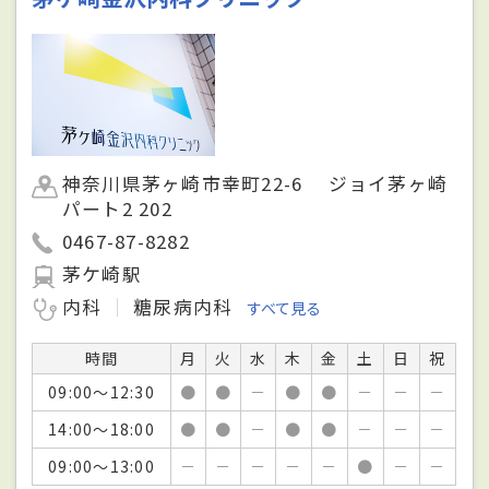
神奈川県茅ヶ崎市幸町22-6 ジョイ茅ヶ崎
パート2 202
0467-87-8282
茅ケ崎駅
内科
糖尿病内科
すべて見る
時間
月
火
水
木
金
土
日
祝
09:00～12:30
●
●
－
●
●
－
－
－
14:00～18:00
●
●
－
●
●
－
－
－
09:00～13:00
－
－
－
－
－
●
－
－