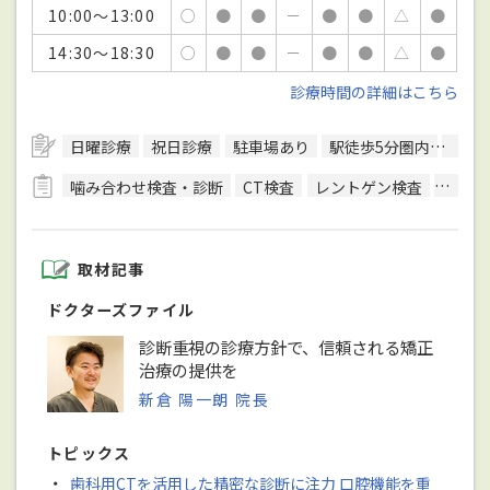
10:00～13:00
○
●
●
－
●
●
△
●
14:30～18:30
○
●
●
－
●
●
△
●
診療時間の詳細はこちら
日曜診療
祝日診療
駐車場あり
駅徒歩5分圏内
予約
噛み合わせ検査・診断
CT検査
レントゲン検査
顎運動
取材記事
ドクターズファイル
診断重視の診療方針で、信頼される矯正
治療の提供を
新倉 陽一朗 院長
トピックス
・
歯科用CTを活用した精密な診断に注力 口腔機能を重