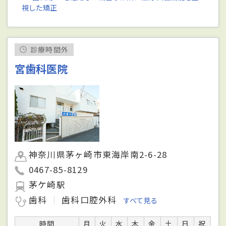
視した矯正
診療時間外
宮歯科医院
神奈川県茅ヶ崎市東海岸南2-6-28
0467-85-8129
茅ケ崎駅
歯科
歯科口腔外科
すべて見る
時間
月
火
水
木
金
土
日
祝