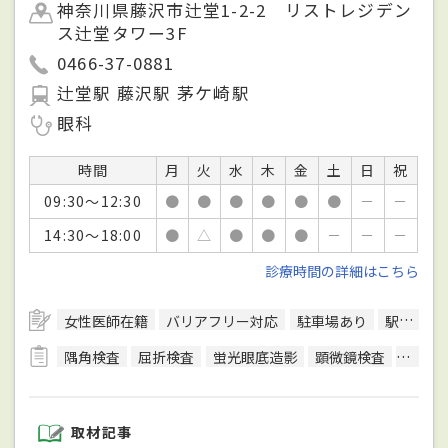
神奈川県藤沢市辻堂1-2-2 リストレジデン
ス辻堂タワー3F
0466-37-0881
辻堂駅 藤沢駅 茅ケ崎駅
眼科
時間
月
火
水
木
金
土
日
祝
09:30～12:30
●
●
●
●
●
●
－
－
14:30～18:00
●
△
●
●
●
－
－
－
診療時間の詳細はこちら
女性医師在籍
バリアフリー対応
駐車場あり
駅徒歩5分圏内
隅角検査
屈折検査
蛍光眼底造影
顕微鏡検査
光干渉
取材記事