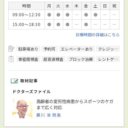
時間
月
火
水
木
金
土
日
祝
09:00～12:30
●
●
●
－
●
●
－
－
15:00～18:30
●
●
●
－
●
－
－
－
診療時間の詳細はこちら
駐車場あり
予約可
エレベーターあり
クレジットカード対応
骨密度検査
超音波検査
ブロック治療
レントゲン検査
取材記事
ドクターズファイル
高齢者の変形性疾患からスポーツのケガ
まで広く対応
藤川 浩 院長