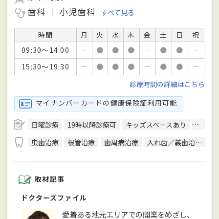
歯科
小児歯科
すべて見る
時間
月
火
水
木
金
土
日
祝
09:30～14:00
－
●
●
●
－
●
●
－
15:30～19:30
－
●
●
●
－
●
●
－
診療時間の詳細はこちら
マイナンバーカードの健康保険証利用可能
日曜診療
19時以降診療可
キッズスペースあり
バリア
虫歯治療
根管治療
歯周病治療
入れ歯／義歯治療
イ
取材記事
ドクターズファイル
愛着ある地元エリアでの開業をめざし、