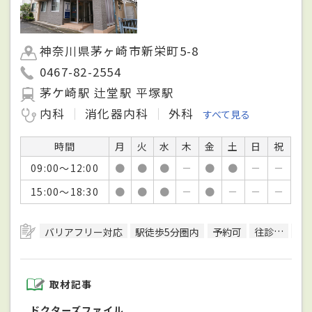
神奈川県茅ヶ崎市新栄町5-8
0467-82-2554
茅ケ崎駅 辻堂駅 平塚駅
内科
消化器内科
外科
すべて見る
時間
月
火
水
木
金
土
日
祝
09:00～12:00
●
●
●
－
●
●
－
－
15:00～18:30
●
●
●
－
●
－
－
－
バリアフリー対応
駅徒歩5分圏内
予約可
往診可
訪
取材記事
ドクターズファイル