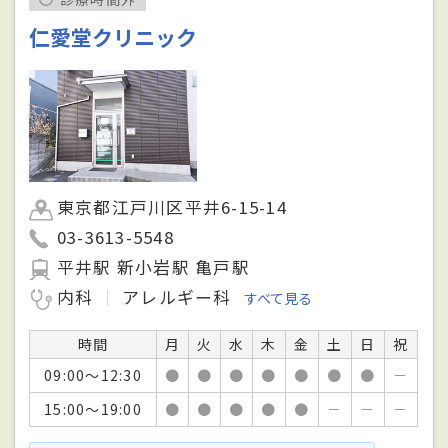
仁愛堂クリニック
東京都江戸川区平井6-15-14
03-3613-5548
平井駅 新小岩駅 亀戸駅
内科
アレルギー科
すべて見る
時間
月
火
水
木
金
土
日
祝
09:00～12:30
●
●
●
●
●
●
●
－
15:00～19:00
●
●
●
●
●
－
－
－