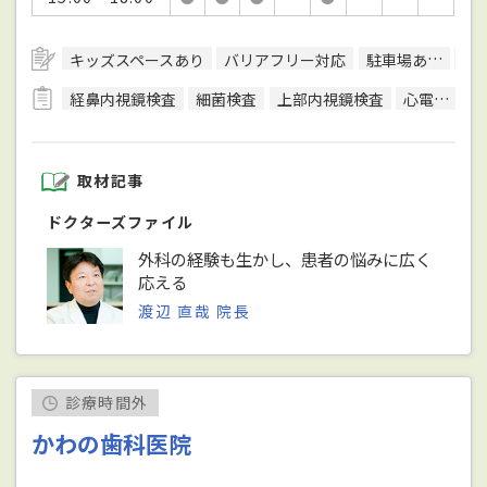
キッズスペースあり
バリアフリー対応
駐車場あり
日
経鼻内視鏡検査
細菌検査
上部内視鏡検査
心電図検査
取材記事
ドクターズファイル
外科の経験も生かし、患者の悩みに広く
応える
渡辺 直哉 院長
診療時間外
かわの歯科医院