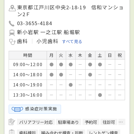
東京都江戸川区中央2-18-19 信和マンショ
ン2Ｆ
03-3655-4184
新小岩駅 一之江駅 船堀駅
歯科
小児歯科
すべて見る
時間
月
火
水
木
金
土
日
祝
09:00～12:00
●
●
●
－
●
●
－
－
14:00～18:00
●
●
－
－
●
－
－
－
14:00～19:00
－
－
●
－
－
－
－
－
13:30～16:00
－
－
－
－
－
●
－
－
感染症対策実施
バリアフリー対応
駐車場あり
予約可
往診可
訪問診
歯科検診
噛み合わせ検査・診断
レントゲン検査