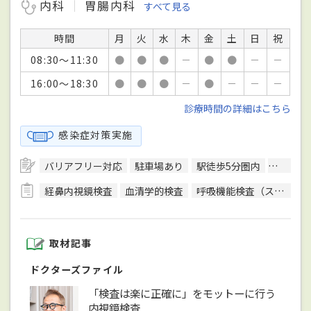
内科
胃腸内科
すべて見る
時間
月
火
水
木
金
土
日
祝
08:30～11:30
●
●
●
－
●
●
－
－
16:00～18:30
●
●
●
－
●
－
－
－
診療時間の詳細はこちら
感染症対策実施
バリアフリー対応
駐車場あり
駅徒歩5分圏内
日本内
経鼻内視鏡検査
血清学的検査
呼吸機能検査（スパイロメトリー）
取材記事
ドクターズファイル
「検査は楽に正確に」をモットーに行う
内視鏡検査