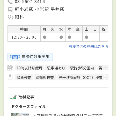
03-5607-3414
新小岩駅 小岩駅 平井駅
眼科
時間
月
火
水
木
金
土
日
祝
12:30～20:00
●
－
●
●
－
●
－
－
診療時間の詳細はこちら
感染症対策実施
19時以降診療可
駐車場あり
駅徒歩5分圏内
英語対応可
隅角検査
顕微鏡検査
光干渉断層計（OCT）検査
色覚
取材記事
ドクターズファイル
大学病院で培った経験をクリニックで生