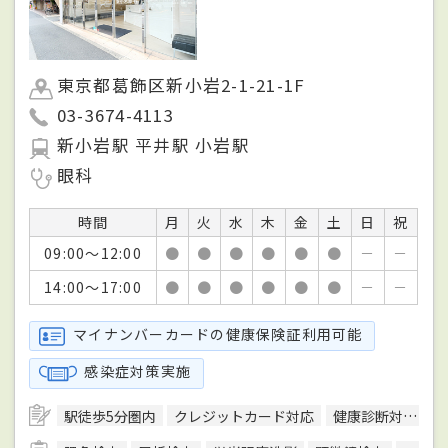
東京都葛飾区新小岩2-1-21-1F
03-3674-4113
新小岩駅 平井駅 小岩駅
眼科
時間
月
火
水
木
金
土
日
祝
09:00～12:00
●
●
●
●
●
●
－
－
14:00～17:00
●
●
●
●
●
●
－
－
マイナンバーカードの健康保険証利用可能
感染症対策実施
駅徒歩5分圏内
クレジットカード対応
健康診断対応