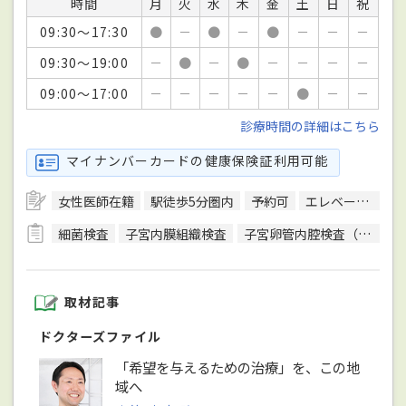
時間
月
火
水
木
金
土
日
祝
09:30～17:30
●
－
●
－
●
－
－
－
09:30～19:00
－
●
－
●
－
－
－
－
09:00～17:00
－
－
－
－
－
●
－
－
診療時間の詳細はこちら
マイナンバーカードの健康保険証利用可能
女性医師在籍
駅徒歩5分圏内
予約可
エレベーターあり
細菌検査
子宮内膜組織検査
子宮卵管内腔検査（レントゲン造影法）
取材記事
ドクターズファイル
「希望を与えるための治療」を、この地
域へ