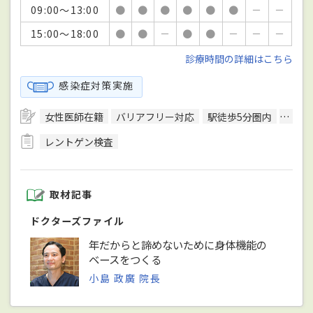
09:00～13:00
●
●
●
●
●
●
－
－
15:00～18:00
●
●
－
●
●
－
－
－
診療時間の詳細はこちら
感染症対策実施
女性医師在籍
バリアフリー対応
駅徒歩5分圏内
エレ
レントゲン検査
取材記事
ドクターズファイル
年だからと諦めないために身体機能の
ベースをつくる
小島 政廣 院長