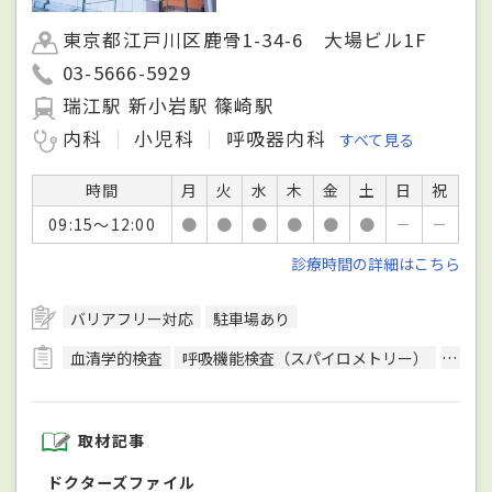
東京都江戸川区鹿骨1-34-6 大場ビル1F
03-5666-5929
瑞江駅 新小岩駅 篠崎駅
内科
小児科
呼吸器内科
すべて見る
時間
月
火
水
木
金
土
日
祝
09:15～12:00
●
●
●
●
●
●
－
－
診療時間の詳細はこちら
バリアフリー対応
駐車場あり
血清学的検査
呼吸機能検査（スパイロメトリー）
骨密
取材記事
ドクターズファイル