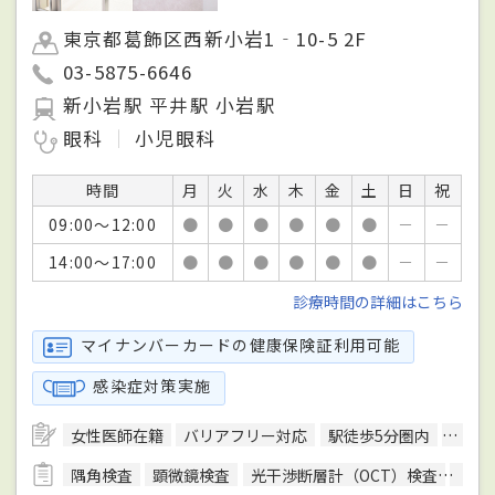
東京都葛飾区西新小岩1‐10-5 2F
03-5875-6646
新小岩駅 平井駅 小岩駅
眼科
小児眼科
時間
月
火
水
木
金
土
日
祝
09:00～12:00
●
●
●
●
●
●
－
－
14:00～17:00
●
●
●
●
●
●
－
－
診療時間の詳細はこちら
マイナンバーカードの健康保険証利用可能
感染症対策実施
女性医師在籍
バリアフリー対応
駅徒歩5分圏内
エレ
隅角検査
顕微鏡検査
光干渉断層計（OCT）検査
色覚