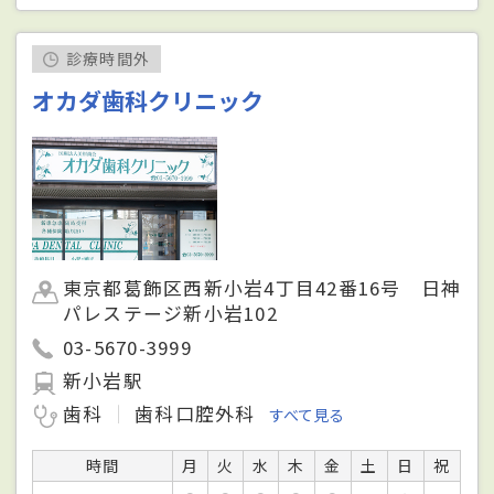
診療時間外
オカダ歯科クリニック
東京都葛飾区西新小岩4丁目42番16号 日神
パレステージ新小岩102
03-5670-3999
新小岩駅
歯科
歯科口腔外科
すべて見る
時間
月
火
水
木
金
土
日
祝