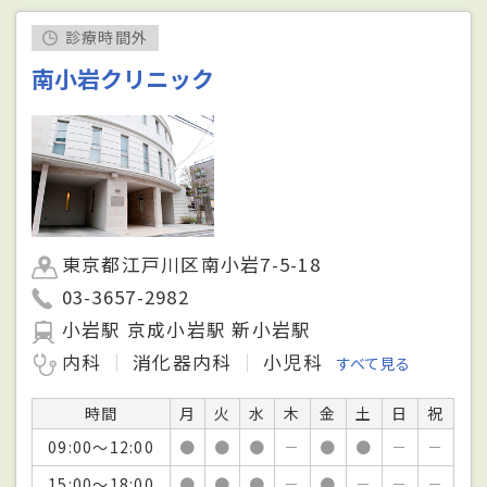
診療時間外
南小岩クリニック
東京都江戸川区南小岩7-5-18
03-3657-2982
小岩駅 京成小岩駅 新小岩駅
内科
消化器内科
小児科
すべて見る
時間
月
火
水
木
金
土
日
祝
09:00～12:00
●
●
●
－
●
●
－
－
15:00～18:00
●
●
●
－
●
－
－
－