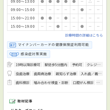
09:00～13:00
●
●
●
●
●
－
△
－
09:00～15:00
－
－
－
－
－
●
－
－
15:00～21:00
●
●
－
●
－
－
－
－
15:00～19:00
－
－
●
－
－
●
－
－
診療時間の詳細はこちら
マイナンバーカードの健康保険証利用可能
感染症対策実施
19時以降診療可
駅徒歩5分圏内
予約可
クレジットカード対応
虫歯治療
歯周病治療
親知らず治療
入れ歯／義歯治療
歯科検診
噛み合わせ検査・診断
口腔がん検診
CT検査
取材記事