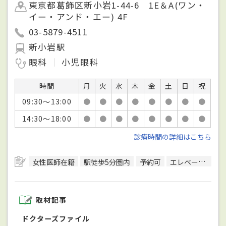
東京都葛飾区新小岩1-44-6 1E＆A(ワン・
イー・アンド・エー) 4F
03-5879-4511
新小岩駅
眼科
小児眼科
時間
月
火
水
木
金
土
日
祝
09:30～13:00
●
●
●
●
●
●
●
●
14:30～18:00
●
●
●
●
●
●
●
●
診療時間の詳細はこちら
女性医師在籍
駅徒歩5分圏内
予約可
エレベーターあり
取材記事
ドクターズファイル