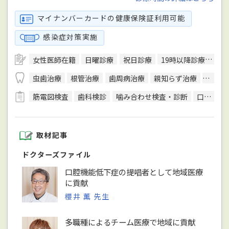
マイナンバーカードの健康保険証利用可能
感染症対策実施
女性医師在籍
日曜診療
祝日診療
19時以降診療可
バ
虫歯治療
根管治療
歯周病治療
親知らず治療
顎関節
筋電図検査
歯科検診
噛み合わせ検査・診断
口腔がん検診
取材記事
ドクターズファイル
口腔機能低下症の提唱者として地域医療
に貢献
櫻井 薫 先生
多職種によるチーム医療で地域に貢献