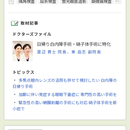
隅角検査
屈折検査
蛍光眼底造影
顕微鏡検査
光干渉
取材記事
ドクターズファイル
日帰り白内障手術・硝子体手術に特化
渡辺 貴士 院長、東 岳志 副院長
トピックス
・
多焦点眼内レンズの活用も併せて検討したい 白内障の
日帰り手術
・
加齢に伴い発症する眼瞼下垂症に 専門性の高い手術を
・
緊急性の高い網膜剥離の手術にも対応 硝子体手術を新
小岩で