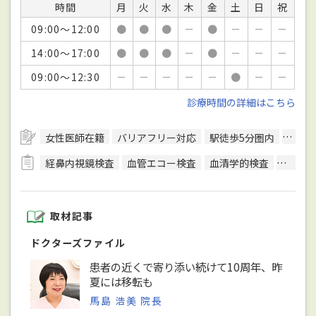
時間
月
火
水
木
金
土
日
祝
09:00～12:00
●
●
●
－
●
－
－
－
14:00～17:00
●
●
●
－
●
－
－
－
09:00～12:30
－
－
－
－
－
●
－
－
診療時間の詳細はこちら
女性医師在籍
バリアフリー対応
駅徒歩5分圏内
無料
経鼻内視鏡検査
血管エコー検査
血清学的検査
骨密度
取材記事
ドクターズファイル
患者の近くで寄り添い続けて10周年、昨
夏には移転も
馬島 浩美 院長