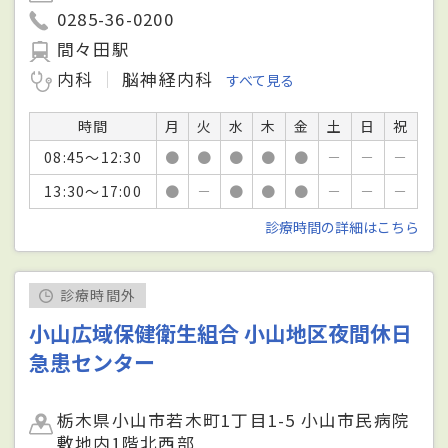
0285-36-0200
間々田駅
内科
脳神経内科
すべて見る
時間
月
火
水
木
金
土
日
祝
08:45～12:30
●
●
●
●
●
－
－
－
13:30～17:00
●
－
●
●
●
－
－
－
診療時間の詳細はこちら
診療時間外
小山広域保健衛生組合 小山地区夜間休日
急患センター
栃木県小山市若木町1丁目1-5 小山市民病院
敷地内1階北西部