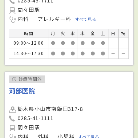
0285-45-7711
間々田駅
内科
アレルギー科
すべて見る
時間
月
火
水
木
金
土
日
祝
09:00～12:00
●
●
●
●
●
●
－
－
14:30～17:30
●
●
●
●
●
●
－
－
診療時間外
苅部医院
栃木県小山市南飯田317-8
0285-41-1111
間々田駅
内科
外科
小児科
すべて見る