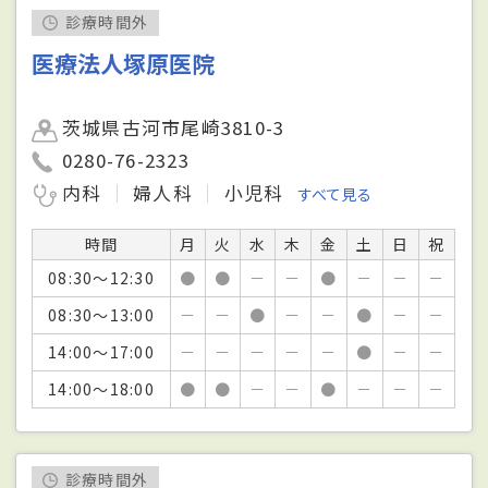
診療時間外
医療法人塚原医院
茨城県古河市尾崎3810-3
0280-76-2323
内科
婦人科
小児科
すべて見る
時間
月
火
水
木
金
土
日
祝
08:30～12:30
●
●
－
－
●
－
－
－
08:30～13:00
－
－
●
－
－
●
－
－
14:00～17:00
－
－
－
－
－
●
－
－
14:00～18:00
●
●
－
－
●
－
－
－
診療時間外