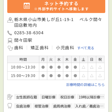
ネット予約する
※外部予約サイトへ移動します
栃木県小山市美しが丘1-19-1 ベルク間々
田店敷地内
0285-38-6304
間々田駅
歯科
矯正歯科
小児歯科
すべて見る
時間
月
火
水
木
金
土
日
祝
10:00～13:30
●
●
●
●
●
△
△
△
15:00～19:30
●
●
●
●
●
△
△
△
診療時間の詳細はこちら
女性医師在籍
日曜診療
祝日診療
19時以降診療可
バ
虫歯治療
根管治療
歯周病治療
入れ歯／義歯治療
P