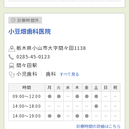
診療時間外
小豆畑歯科医院
栃木県小山市大字間々田1138
0285-45-0123
間々田駅
小児歯科
歯科
すべて見る
時間
月
火
水
木
金
土
日
祝
09:00～12:00
●
●
－
●
●
●
－
－
14:00～18:00
－
－
－
－
－
●
－
－
14:00～19:00
●
●
－
●
●
－
－
－
診療時間の詳細はこちら