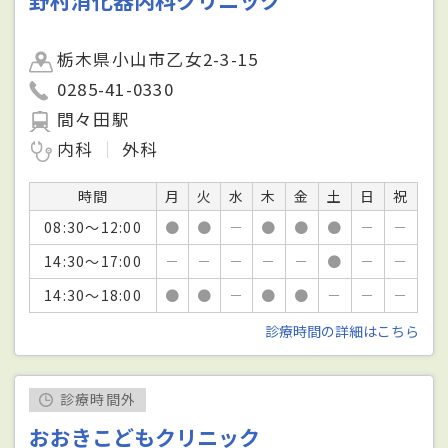
野村消化器内科クリニック
栃木県小山市乙女2-3-15
0285-41-0330
間々田駅
内科
外科
時間
月
火
水
木
金
土
日
祝
08:30～12:00
●
●
－
●
●
●
－
－
14:30～17:00
－
－
－
－
－
●
－
－
14:30～18:00
●
●
－
●
●
－
－
－
診療時間の詳細はこちら
診療時間外
おおきこどもクリニック