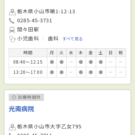
栃木県小山市暁1-12-13
0285-45-3731
間々田駅
小児歯科
歯科
すべて見る
時間
月
火
水
木
金
土
日
祝
08:40～12:15
●
●
－
●
●
●
－
－
13:20～17:00
●
●
－
●
●
●
－
－
診療時間外
光南病院
栃木県小山市大字乙女795