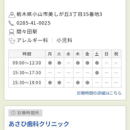
栃木県小山市美しが丘3丁目35番地3
0285-41-0025
間々田駅
アレルギー科
小児科
時間
月
火
水
木
金
土
日
祝
09:00～12:30
●
●
－
●
●
●
－
－
15:30～17:30
－
－
－
－
－
●
－
－
15:30～19:00
●
●
－
●
●
－
－
－
診療時間の詳細はこちら
診療時間外
あさひ歯科クリニック