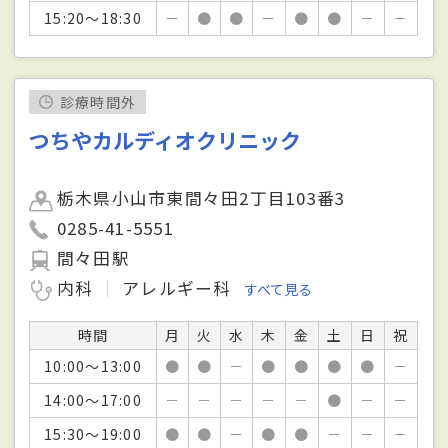
15:20～18:30
－
●
●
－
●
●
－
－
診療時間外
つちやカルディオクリニック
栃木県小山市東間々田2丁目103番3
0285-41-5551
間々田駅
内科
アレルギー科
すべて見る
時間
月
火
水
木
金
土
日
祝
10:00～13:00
●
●
－
●
●
●
●
－
14:00～17:00
－
－
－
－
－
●
－
－
15:30～19:00
●
●
－
●
●
－
－
－