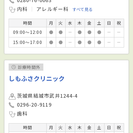
内科
アレルギー科
すべて見る
時間
月
火
水
木
金
土
日
祝
09:00～12:00
●
●
－
●
●
●
－
－
15:00～17:00
●
●
－
●
●
●
－
－
診療時間外
しもふさクリニック
茨城県結城市武井1244-4
0296-20-9119
歯科
時間
月
火
水
木
金
土
日
祝