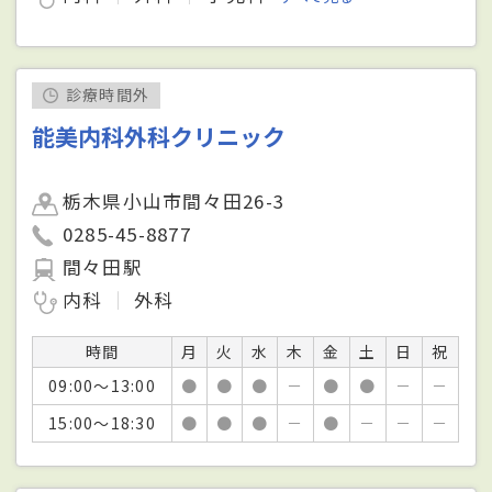
診療時間外
能美内科外科クリニック
栃木県小山市間々田26-3
0285-45-8877
間々田駅
内科
外科
時間
月
火
水
木
金
土
日
祝
09:00～13:00
●
●
●
－
●
●
－
－
15:00～18:30
●
●
●
－
●
－
－
－