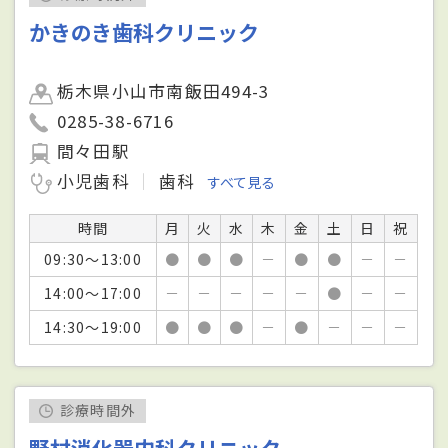
かきのき歯科クリニック
栃木県小山市南飯田494-3
0285-38-6716
間々田駅
小児歯科
歯科
すべて見る
時間
月
火
水
木
金
土
日
祝
09:30～13:00
●
●
●
－
●
●
－
－
14:00～17:00
－
－
－
－
－
●
－
－
14:30～19:00
●
●
●
－
●
－
－
－
診療時間外