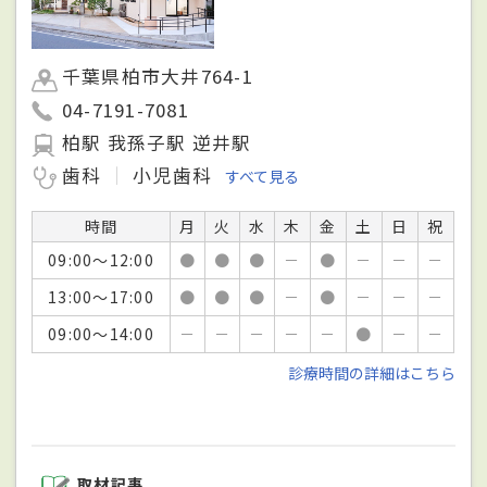
千葉県柏市大井764-1
04-7191-7081
柏駅 我孫子駅 逆井駅
歯科
小児歯科
すべて見る
時間
月
火
水
木
金
土
日
祝
09:00～12:00
●
●
●
－
●
－
－
－
13:00～17:00
●
●
●
－
●
－
－
－
09:00～14:00
－
－
－
－
－
●
－
－
診療時間の詳細はこちら
取材記事