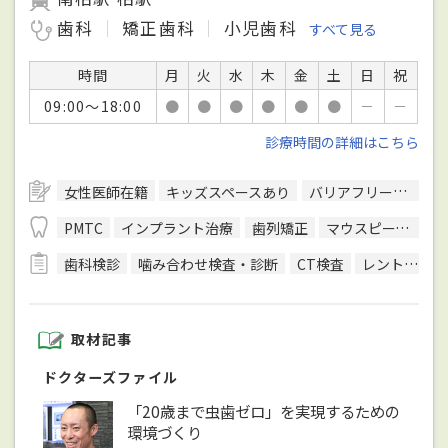
歯科
矯正歯科
小児歯科
すべて見る
時間
月
火
水
木
金
土
日
祝
09:00～18:00
●
●
●
●
●
●
－
－
診療時間の詳細はこちら
女性医師在籍
キッズスペースあり
バリアフリー対応
PMTC
インプラント治療
歯列矯正
マウスピース型装置を用いた矯正
歯科検診
噛み合わせ検査・診断
CT検査
レントゲン検査
取材記事
ドクターズファイル
「20歳まで虫歯ゼロ」を実現するための
環境づくり