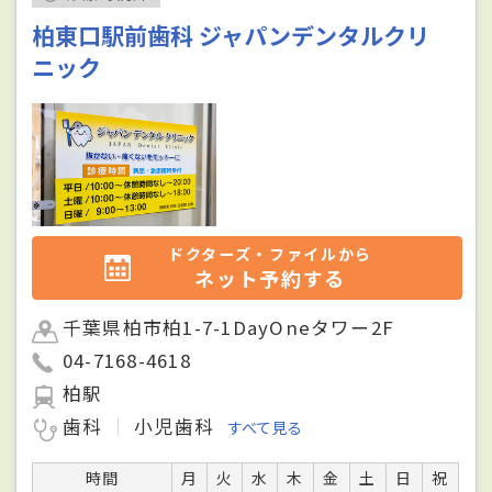
柏東口駅前歯科 ジャパンデンタルクリ
ニック
ドクターズ・ファイルから
ネット予約する
千葉県柏市柏1-7-1DayOneタワー2F
04-7168-4618
柏駅
歯科
小児歯科
すべて見る
時間
月
火
水
木
金
土
日
祝