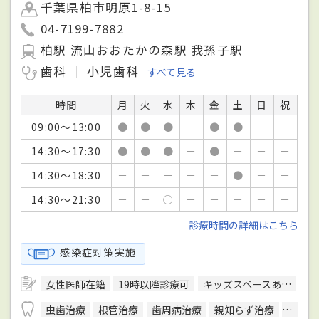
千葉県柏市明原1-8-15
04-7199-7882
柏駅 流山おおたかの森駅 我孫子駅
歯科
小児歯科
すべて見る
時間
月
火
水
木
金
土
日
祝
09:00～13:00
●
●
●
－
●
●
－
－
14:30～17:30
●
●
●
－
●
－
－
－
14:30～18:30
－
－
－
－
－
●
－
－
14:30～21:30
－
－
○
－
－
－
－
－
診療時間の詳細はこちら
感染症対策実施
女性医師在籍
19時以降診療可
キッズスペースあり
バ
虫歯治療
根管治療
歯周病治療
親知らず治療
顎関節