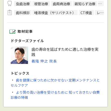
虫歯治療
根管治療
歯周病治療
親知らず治療
顎関節
歯科検診
唾液検査（サリバテスト）
CT検査
レントゲン検査
取材記事
ドクターズファイル
歯の寿命を延ばすために適した治療を実
践
義隆 伸之 院長
トピックス
・
歯を健康に保つために欠かせない 定期メンテナンスと
セルフケア
・
より質の高い治療を受けるために 知っておきたい自費
診療の特徴