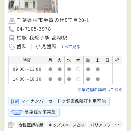
千葉県柏市手賀の杜5丁目20-1
04-7105-3978
柏駅 我孫子駅 高柳駅
歯科
小児歯科
すべて見る
時間
月
火
水
木
金
土
日
祝
09:00～13:00
●
●
●
○
●
●
－
－
14:30～18:30
●
●
●
○
●
●
－
－
診療時間の詳細はこちら
マイナンバーカードの健康保険証利用可能
感染症対策実施
女性医師在籍
キッズスペースあり
バリアフリー対応