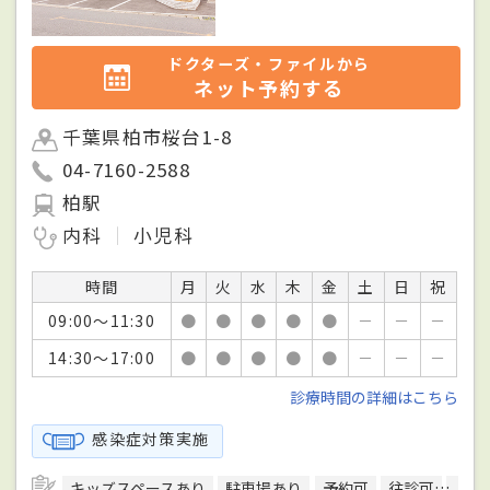
ドクターズ・ファイルから
ネット予約する
千葉県柏市桜台1-8
04-7160-2588
柏駅
内科
小児科
時間
月
火
水
木
金
土
日
祝
09:00～11:30
●
●
●
●
●
－
－
－
14:30～17:00
●
●
●
●
●
－
－
－
診療時間の詳細はこちら
感染症対策実施
キッズスペースあり
駐車場あり
予約可
往診可
訪問