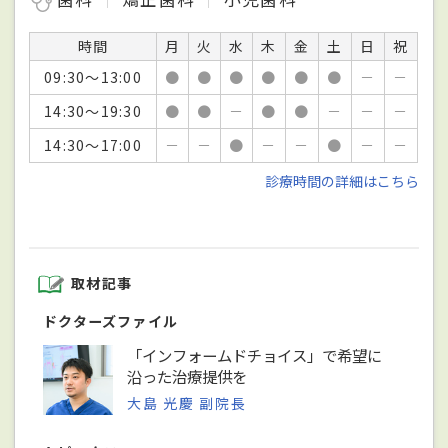
時間
月
火
水
木
金
土
日
祝
09:30～13:00
●
●
●
●
●
●
－
－
14:30～19:30
●
●
－
●
●
－
－
－
14:30～17:00
－
－
●
－
－
●
－
－
診療時間の詳細はこちら
取材記事
ドクターズファイル
「インフォームドチョイス」で希望に
沿った治療提供を
大島 光慶 副院長