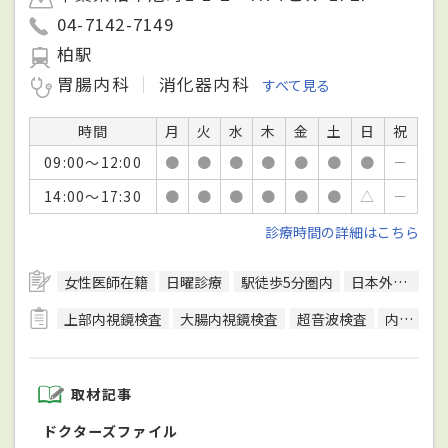
04-7142-7149
柏駅
胃腸内科
消化器内科
すべて見る
時間
月
火
水
木
金
土
日
祝
09:00～12:00
●
●
●
●
●
●
●
－
14:00～17:30
●
●
●
●
●
●
△
－
診療時間の詳細はこちら
女性医師在籍
日曜診療
駅徒歩5分圏内
日本外科学会外科専門医
上部内視鏡検査
大腸内視鏡検査
超音波検査
内視鏡検査
取材記事
ドクターズファイル