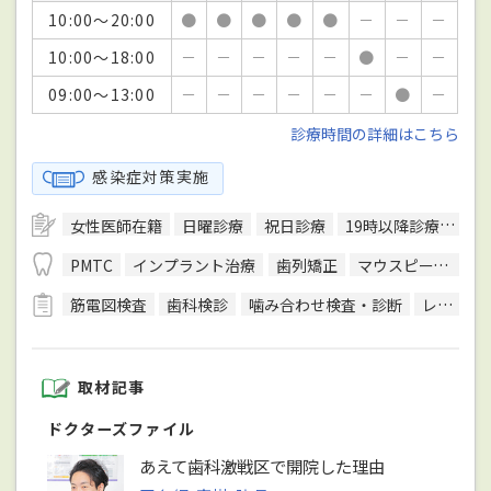
10:00～20:00
●
●
●
●
●
－
－
－
10:00～18:00
－
－
－
－
－
●
－
－
09:00～13:00
－
－
－
－
－
－
●
－
診療時間の詳細はこちら
感染症対策実施
女性医師在籍
日曜診療
祝日診療
19時以降診療可
キ
PMTC
インプラント治療
歯列矯正
マウスピース型装置を用いた矯正
筋電図検査
歯科検診
噛み合わせ検査・診断
レントゲン検査
取材記事
ドクターズファイル
あえて歯科激戦区で開院した理由