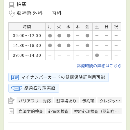
柏駅
脳神経外科
内科
時間
月
火
水
木
金
土
日
祝
09:00～12:00
●
●
●
－
●
－
－
－
14:30～18:30
●
●
●
－
●
－
－
－
09:00～14:30
－
－
－
－
－
●
－
－
診療時間の詳細はこちら
マイナンバーカードの健康保険証利用可能
感染症対策実施
バリアフリー対応
駐車場あり
予約可
クレジットカード対応
血清学的検査
心電図検査
神経心理検査（認知症検査）