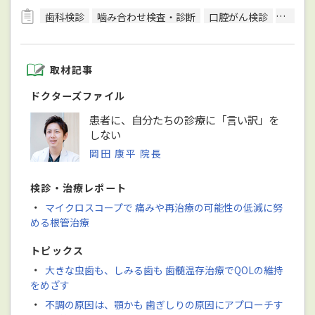
歯科検診
噛み合わせ検査・診断
口腔がん検診
唾液検
取材記事
ドクターズファイル
患者に、自分たちの診療に「言い訳」を
しない
岡田 康平 院長
検診・治療レポート
・
マイクロスコープで 痛みや再治療の可能性の低減に努
める根管治療
トピックス
・
大きな虫歯も、しみる歯も 歯髄温存治療でQOLの維持
をめざす
・
不調の原因は、顎かも 歯ぎしりの原因にアプローチす