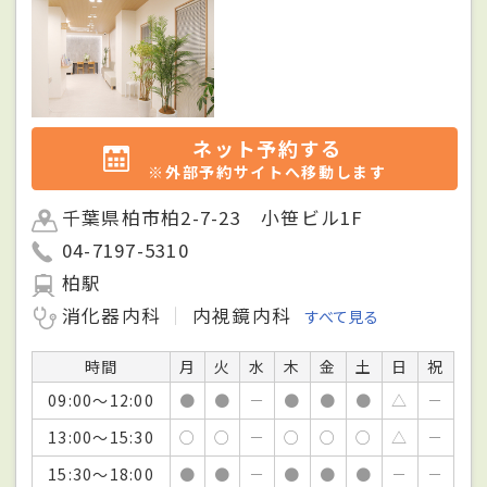
ネット予約する
※外部予約サイトへ移動します
千葉県柏市柏2-7-23 小笹ビル1F
04-7197-5310
柏駅
消化器内科
内視鏡内科
すべて見る
時間
月
火
水
木
金
土
日
祝
09:00～12:00
●
●
－
●
●
●
△
－
13:00～15:30
○
○
－
○
○
○
△
－
15:30～18:00
●
●
－
●
●
●
－
－