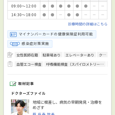
09:00～12:00
●
●
●
●
●
●
－
－
14:30～18:00
●
●
－
●
●
－
－
－
診療時間の詳細はこちら
マイナンバーカードの健康保険証利用可能
感染症対策実施
女性医師在籍
駐車場あり
エレベーターあり
クレジットカード対応
血管エコー検査
呼吸機能検査（スパイロメトリー）
骨
取材記事
ドクターズファイル
地域に根差し、病気の早期発見・治療を
めざす
蔡 岳泰 院長