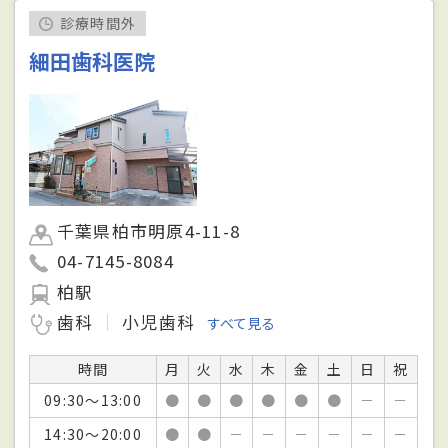
診療時間外
細田歯科医院
千葉県柏市明原4-11-8
04-7145-8084
柏駅
歯科
小児歯科
すべて見る
時間
月
火
水
木
金
土
日
祝
09:30～13:00
●
●
●
●
●
●
－
－
14:30～20:00
●
●
－
－
－
－
－
－