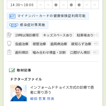
14:30～18:00
－
－
●
－
●
●
－
－
マイナンバーカードの健康保険証利用可能
感染症対策実施
19時以降診療可
キッズスペースあり
駐車場あり
訪問
虫歯治療
根管治療
歯周病治療
親知らず治療
顎関節
歯科検診
噛み合わせ検査・診断
口腔がん検診
CT検査
取材記事
ドクターズファイル
インフォームドチョイス方式の診療で患
者に寄り添う
細田 哲寛 院長