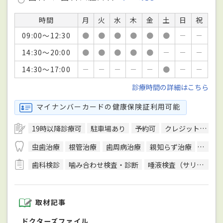
時間
月
火
水
木
金
土
日
祝
09:00～12:30
●
●
●
●
●
●
－
－
14:30～20:00
●
●
●
●
●
－
－
－
14:30～17:00
－
－
－
－
－
●
－
－
診療時間の詳細はこちら
マイナンバーカードの健康保険証利用可能
19時以降診療可
駐車場あり
予約可
クレジットカード対応
虫歯治療
根管治療
歯周病治療
親知らず治療
顎関節
歯科検診
噛み合わせ検査・診断
唾液検査（サリバテスト）
取材記事
ドクターズファイル