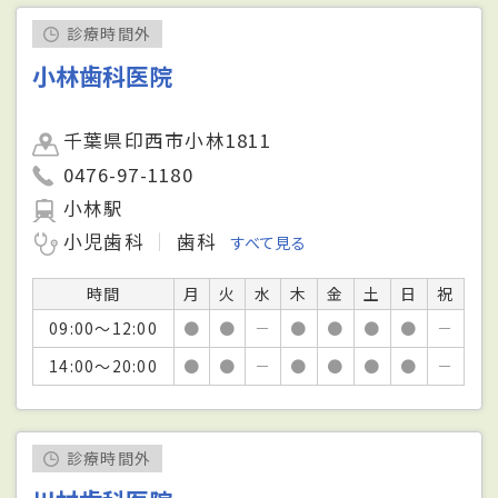
診療時間外
小林歯科医院
千葉県印西市小林1811
0476-97-1180
小林駅
小児歯科
歯科
すべて見る
時間
月
火
水
木
金
土
日
祝
09:00～12:00
●
●
－
●
●
●
●
－
14:00～20:00
●
●
－
●
●
●
●
－
診療時間外