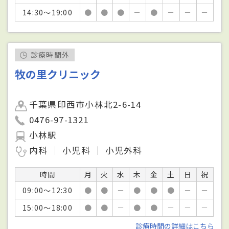
14:30～19:00
●
●
●
－
●
－
－
－
診療時間外
牧の里クリニック
千葉県印西市小林北2-6-14
0476-97-1321
小林駅
内科
小児科
小児外科
時間
月
火
水
木
金
土
日
祝
09:00～12:30
●
●
－
●
●
●
－
－
15:00～18:00
●
●
－
●
●
－
－
－
診療時間の詳細はこちら