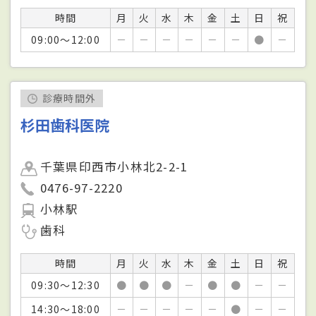
時間
月
火
水
木
金
土
日
祝
09:00～12:00
－
－
－
－
－
－
●
－
診療時間外
杉田歯科医院
千葉県印西市小林北2-2-1
0476-97-2220
小林駅
歯科
時間
月
火
水
木
金
土
日
祝
09:30～12:30
●
●
●
－
●
●
－
－
14:30～18:00
－
－
－
－
－
●
－
－