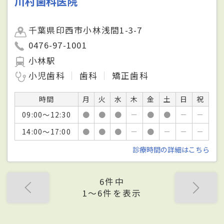
川村歯科医院
千葉県印西市小林浅間1-3-7
0476-97-1001
小林駅
小児歯科
歯科
矯正歯科
時間
月
火
水
木
金
土
日
祝
09:00～12:30
●
●
●
－
●
●
－
－
14:00～17:00
●
●
●
－
●
－
－
－
診療時間の詳細はこちら
6件中
1〜6件を表示