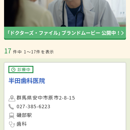
17
件中
1〜17件を表示
診療中
半田歯科医院
群馬県安中市原市2-8-15
027-385-6223
磯部駅
歯科