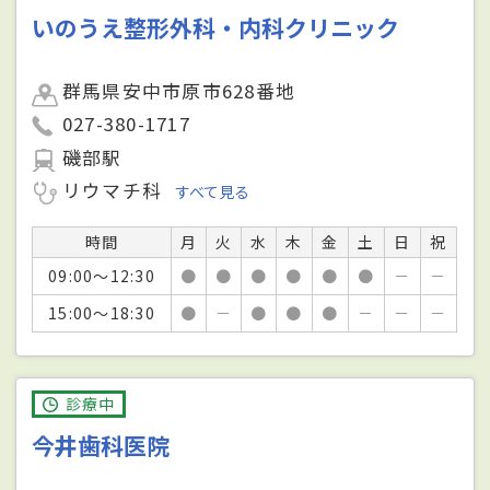
いのうえ整形外科・内科クリニック
群馬県安中市原市628番地
027-380-1717
磯部駅
リウマチ科
すべて見る
時間
月
火
水
木
金
土
日
祝
09:00～12:30
●
●
●
●
●
●
－
－
15:00～18:30
●
－
●
●
●
－
－
－
診療中
今井歯科医院