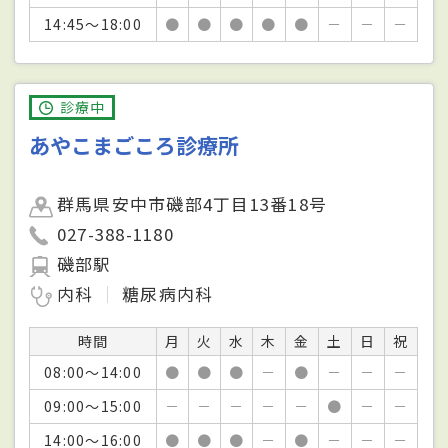
14:45～18:00
●
●
●
●
●
－
－
－
診療中
あやこまごころ診療所
群馬県安中市磯部4丁目13番18号
027-388-1180
磯部駅
内科
糖尿病内科
時間
月
火
水
木
金
土
日
祝
08:00～14:00
●
●
●
－
●
－
－
－
09:00～15:00
－
－
－
－
－
●
－
－
14:00～16:00
●
●
●
－
●
－
－
－