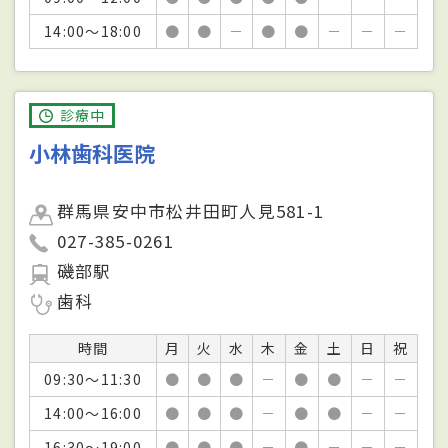
14:00～18:00
●
●
－
●
●
－
－
－
診療中
小林歯科医院
群馬県安中市松井田町人見581-1
027-385-0261
磯部駅
歯科
時間
月
火
水
木
金
土
日
祝
09:30～11:30
●
●
●
－
●
●
－
－
14:00～16:00
●
●
●
－
●
●
－
－
16:30～19:00
●
●
●
－
●
－
－
－