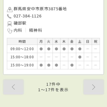
群馬県安中市原市3875番地
027-384-1126
磯部駅
内科
精神科
時間
月
火
水
木
金
土
日
祝
09:00～12:00
●
●
●
●
●
●
－
－
15:00～18:00
－
－
－
－
－
●
－
－
15:00～19:00
●
●
●
－
●
－
－
－
17件中
1〜17件を表示