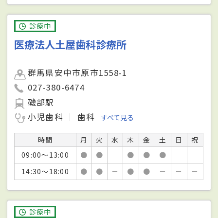
診療中
医療法人土屋歯科診療所
群馬県安中市原市1558-1
027-380-6474
磯部駅
小児歯科
歯科
すべて見る
時間
月
火
水
木
金
土
日
祝
09:00～13:00
●
●
－
●
●
●
－
－
14:30～18:00
●
●
－
●
●
－
－
－
診療中