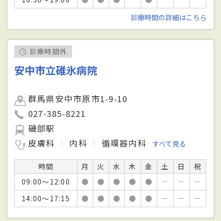
診療時間の詳細はこちら
診療時間外
安中市立碓氷病院
群馬県安中市原市1-9-10
027-385-8221
磯部駅
皮膚科
内科
循環器内科
すべて見る
時間
月
火
水
木
金
土
日
祝
09:00～12:00
●
●
●
●
●
－
－
－
14:00～17:15
●
●
●
●
●
－
－
－