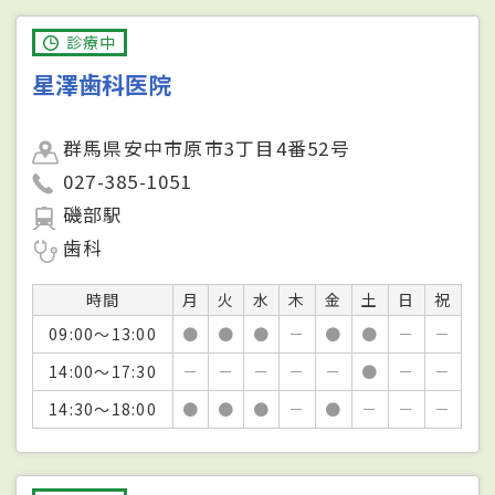
診療中
星澤歯科医院
群馬県安中市原市3丁目4番52号
027-385-1051
磯部駅
歯科
時間
月
火
水
木
金
土
日
祝
09:00～13:00
●
●
●
－
●
●
－
－
14:00～17:30
－
－
－
－
－
●
－
－
14:30～18:00
●
●
●
－
●
－
－
－