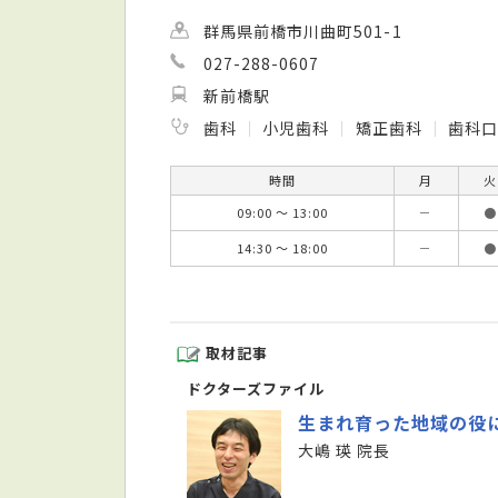
群馬県前橋市川曲町501-1
027-288-0607
新前橋駅
歯科
小児歯科
矯正歯科
歯科口
時間
月
火
09:00 ～ 13:00
－
●
14:30 ～ 18:00
－
●
取材記事
ドクターズファイル
生まれ育った地域の役
大嶋 瑛 院長