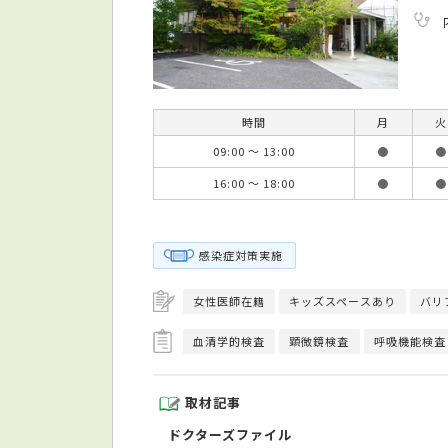
時間
月
火
09:00 ～ 13:00
●
●
16:00 ～ 18:00
●
●
感染症対策実施
女性医師在籍
キッズスペースあり
バリ
血清学的検査
顕微鏡検査
呼吸機能検査
取材記事
ドクターズファイル