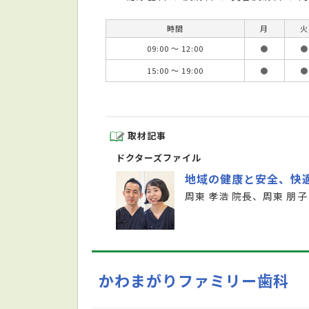
時間
月
火
09:00 ～ 12:00
●
●
15:00 ～ 19:00
●
●
取材記事
ドクターズファイル
地域の健康と安全、快
周東 孝浩 院長、周東 朋子
かわまがりファミリー歯科