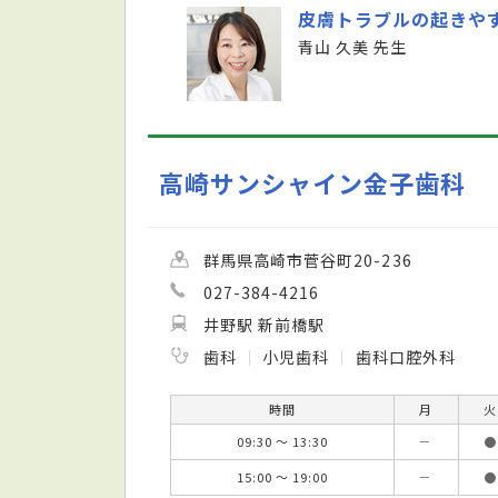
皮膚トラブルの起きや
青山 久美 先生
高崎サンシャイン金子歯科
群馬県高崎市菅谷町20-236
027-384-4216
井野駅 新前橋駅
歯科
小児歯科
歯科口腔外科
時間
月
火
09:30 ～ 13:30
－
●
15:00 ～ 19:00
－
●