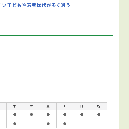
すい子どもや若者世代が多く通う
水
木
金
土
日
祝
●
●
●
●
●
●
●
－
●
●
－
－