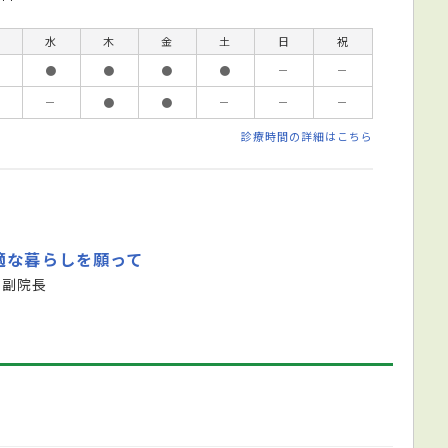
水
木
金
土
日
祝
●
●
●
●
－
－
－
●
●
－
－
－
診療時間の詳細はこちら
適な暮らしを願って
 副院長