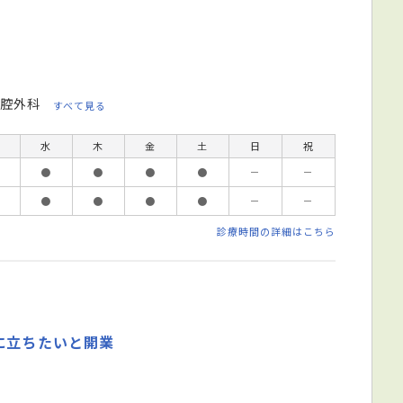
腔外科
すべて見る
水
木
金
土
日
祝
●
●
●
●
－
－
●
●
●
●
－
－
診療時間の詳細はこちら
に立ちたいと開業