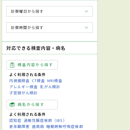
病内科
皮膚科
呼吸器内科
診察曜日から探す
診察時間から探す
対応できる検査内容・病名
検査内容から探す
よく利用される条件
内視鏡検査
CT検査
MRI検査
アレルギー検査
乳がん検診
皮膚科学会皮膚科専門医
英語対応可
指定自立支援医療機関（精神通院医療
子宮頸がん検診
心電図検査
神経学的検査
神経心理検査（認知症検査）
組織検査
病名から探す
よく利用される条件
認知症
過敏性腸症候群（IBS）
更年期障害
歯周病
睡眠時無呼吸症候群