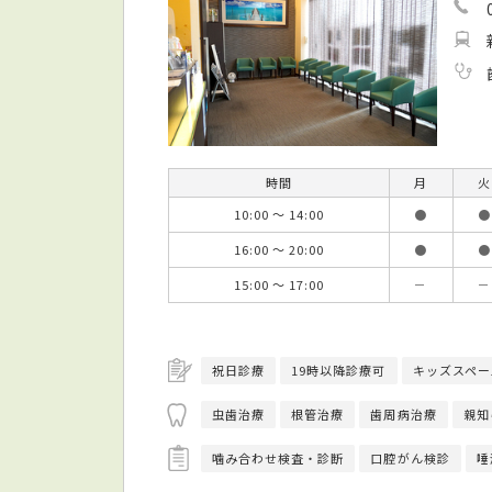
時間
月
火
10:00 ～ 14:00
●
●
16:00 ～ 20:00
●
●
15:00 ～ 17:00
－
－
祝日診療
19時以降診療可
キッズスペー
虫歯治療
根管治療
歯周病治療
親知
噛み合わせ検査・診断
口腔がん検診
唾