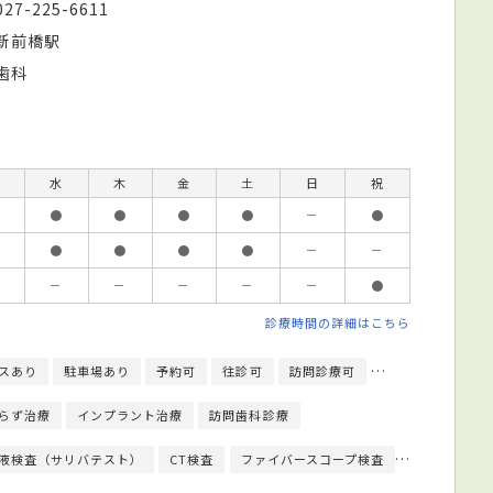
027-225-6611
新前橋駅
歯科
水
木
金
土
日
祝
●
●
●
●
－
●
●
●
●
●
－
－
－
－
－
－
－
●
診療時間の詳細はこちら
スあり
駐車場あり
予約可
往診可
訪問診療可
クレジットカード
らず治療
インプラント治療
訪問歯科診療
液検査（サリバテスト）
CT検査
ファイバースコープ検査
マウスピース