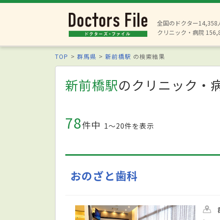
全国のドクター14,35
クリニック・病院 156,
TOP
群馬県
新前橋駅
の検索結果
新前橋駅
のクリニック・
78
件中
1〜20件を表示
おのざと歯科