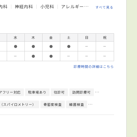
内科
神経内科
小児科
アレルギー科
循環器内科
糖尿
すべて見る
水
木
金
土
日
祝
●
●
●
●
－
－
－
●
●
－
－
－
診療時間の詳細はこちら
アフリー対応
駐車場あり
往診可
訪問診療可
健康診断対応
日本
（スパイロメトリー）
骨密度検査
細菌検査
心臓超音波（エコー）検査