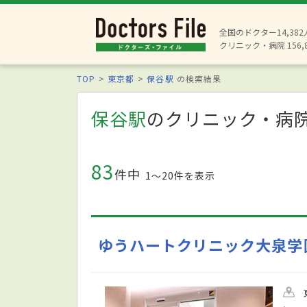
全国のドクター14,38
クリニック・病院 156,
TOP
東京都
保谷駅
の検索結果
保谷駅
のクリニック・病
83
件中
1〜20件を表示
ゆうハートクリニック大泉学