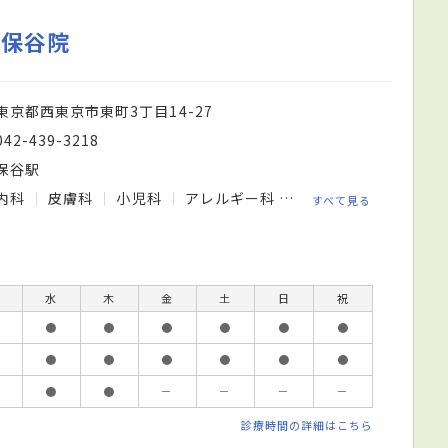
 保谷院
東京都西東京市東町3丁目14-27
042-439-3218
保谷駅
内科
皮膚科
小児科
アレルギー科
外科
すべて見る
水
木
金
土
日
祝
●
●
●
●
●
●
●
●
●
●
●
●
●
●
－
－
－
－
診療時間の詳細はこちら