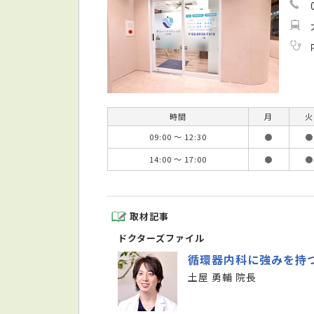
時間
月
火
09:00 ～ 12:30
●
●
14:00 ～ 17:00
●
●
取材記事
ドクターズファイル
循環器内科に強みを持
土屋 勇輔 院長