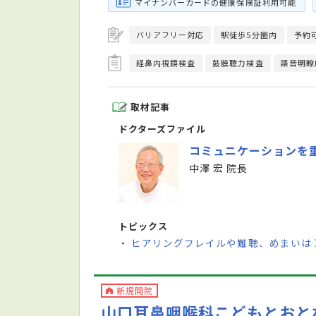
マイナンバーカードの健康保険証利用可能
バリアフリー対応
駅徒歩5分圏内
予約
経鼻内視鏡検査
鼓膜聴力検査
語音明瞭
取材記事
ドクターズファイル
コミュニケーションを
中澤 宏 院長
トピックス
ヒアリングフレイルや難聴、めまいは
・
新規開院
山口耳鼻咽喉科こどもとおと