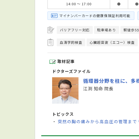
14:00 ～ 17:00
●
●
マイナンバーカードの健康保険証利用可能
バリアフリー対応
駐車場あり
駅徒歩5
血清学的検査
心臓超音波（エコー）検査
取材記事
ドクターズファイル
循環器分野を柱に、多
江渕 知命 院長
トピックス
突然の胸の痛みから高血圧の管理まで
・