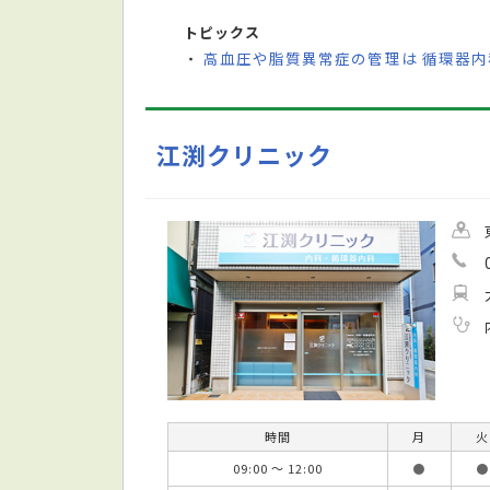
トピックス
高血圧や脂質異常症の管理は 循環器
・
江渕クリニック
時間
月
火
09:00 ～ 12:00
●
●