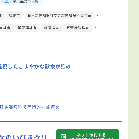
感染症対策実施
可
往診可
日本耳鼻咽喉科学会耳鼻咽喉科専門医
英語対応可
歯科用
度検査
喉頭鏡検査
細菌検査
耳管機能検査
耳鏡検査
耳漏検査
重視したこまやかな診療が強み
 耳鼻咽喉科で専門的な診療を
ネット予約する
なのいびきクリ
※外部予約サイトへ移動します