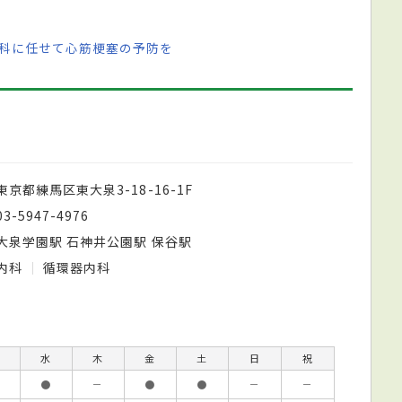
内科に任せて心筋梗塞の予防を
東京都練馬区東大泉3-18-16-1F
03-5947-4976
大泉学園駅 石神井公園駅 保谷駅
内科
循環器内科
水
木
金
土
日
祝
●
－
●
●
－
－