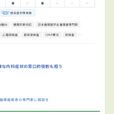
●
－
●
－
－
－
感染症対策実施
分圏内
健康診断対応
日本循環器学会循環器専門医
心電図検査
超音波検査
CPAP療法
尿検査
インフルエンザ抗原検
様な内科症状の窓口的役割も担う
 循環器疾患の専門家に相談を