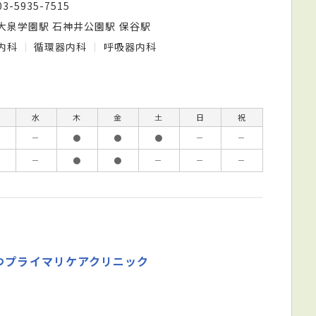
03-5935-7515
大泉学園駅 石神井公園駅 保谷駅
内科
循環器内科
呼吸器内科
水
木
金
土
日
祝
－
●
●
●
－
－
－
●
●
－
－
－
つプライマリケアクリニック