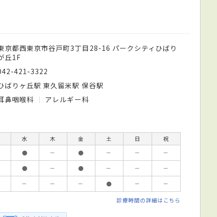
東京都西東京市谷戸町3丁目28-16 パークシティひばり
が丘1F
042-421-3322
ひばりヶ丘駅 東久留米駅 保谷駅
耳鼻咽喉科
アレルギー科
水
木
金
土
日
祝
●
－
●
－
－
－
●
－
●
－
－
－
－
－
－
●
－
－
診療時間の詳細はこちら