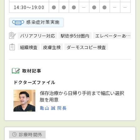
14:30～19:00
●
●
●
－
●
●
－
－
感染症対策実施
バリアフリー対応
駅徒歩5分圏内
エレベーターあり
組織検査
皮膚生検
ダーモスコピー検査
取材記事
ドクターズファイル
保存治療から日帰り手術まで幅広い選択
肢を用意
亀山 誠 院長
診療時間外