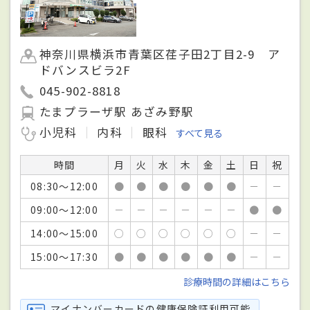
神奈川県横浜市青葉区荏子田2丁目2-9 ア
ドバンスビラ2F
045-902-8818
たまプラーザ駅 あざみ野駅
小児科
内科
眼科
すべて見る
時間
月
火
水
木
金
土
日
祝
08:30～12:00
●
●
●
●
●
●
－
－
09:00～12:00
－
－
－
－
－
－
●
●
14:00～15:00
○
○
○
○
○
○
－
－
15:00～17:30
●
●
●
●
●
●
－
－
診療時間の詳細はこちら
マイナンバーカードの健康保険証利用可能