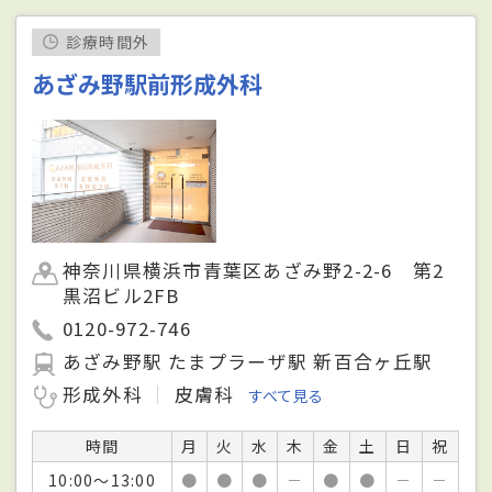
診療時間外
あざみ野駅前形成外科
神奈川県横浜市青葉区あざみ野2-2-6 第2
黒沼ビル2FB
0120-972-746
あざみ野駅 たまプラーザ駅 新百合ヶ丘駅
形成外科
皮膚科
すべて見る
時間
月
火
水
木
金
土
日
祝
10:00～13:00
●
●
●
－
●
●
－
－