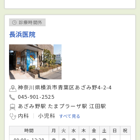
診療時間外
長浜医院
神奈川県横浜市青葉区あざみ野4-2-4
045-901-2525
あざみ野駅 たまプラーザ駅 江田駅
内科
小児科
すべて見る
時間
月
火
水
木
金
土
日
祝
09:00～12:30
●
●
●
●
●
●
－
－