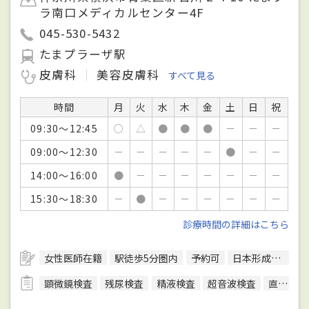
ラ南口メディカルセンター4F
045-530-5432
たまプラーザ駅
皮膚科
美容皮膚科
すべて見る
時間
月
火
水
木
金
土
日
祝
09:30～12:45
○
△
●
●
●
－
－
－
09:00～12:30
－
－
－
－
－
●
－
－
14:00～16:00
●
－
－
－
－
－
－
－
15:30～18:30
－
●
－
－
－
－
－
－
診療時間の詳細はこちら
女性医師在籍
駅徒歩5分圏内
予約可
日本形成外科学会形成外科専門医
顕微鏡検査
残尿検査
精液検査
超音波検査
直腸診