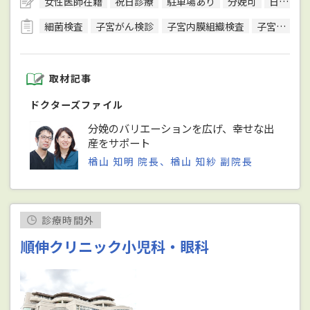
女性医師在籍
祝日診療
駐車場あり
分娩可
日本超音波医学会超音波専門医
細菌検査
子宮がん検診
子宮内膜組織検査
子宮頸がん検診
取材記事
ドクターズファイル
分娩のバリエーションを広げ、幸せな出
産をサポート
楢山 知明 院長、楢山 知紗 副院長
診療時間外
順伸クリニック小児科・眼科