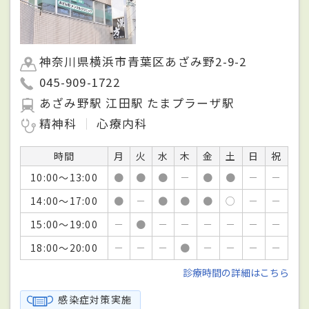
神奈川県横浜市青葉区あざみ野2-9-2
045-909-1722
あざみ野駅 江田駅 たまプラーザ駅
精神科
心療内科
時間
月
火
水
木
金
土
日
祝
10:00～13:00
●
●
●
－
●
●
－
－
14:00～17:00
●
－
●
●
●
○
－
－
15:00～19:00
－
●
－
－
－
－
－
－
18:00～20:00
－
－
－
●
－
－
－
－
診療時間の詳細はこちら
感染症対策実施