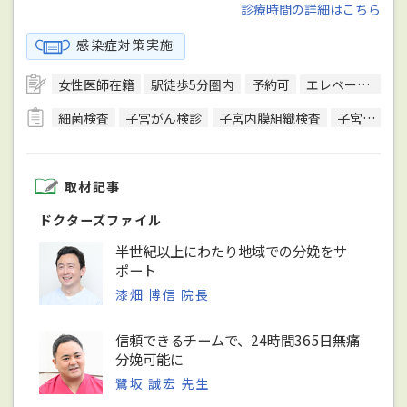
診療時間の詳細はこちら
感染症対策実施
女性医師在籍
駅徒歩5分圏内
予約可
エレベーターあり
細菌検査
子宮がん検診
子宮内膜組織検査
子宮頸がん検診
取材記事
ドクターズファイル
半世紀以上にわたり地域での分娩をサ
ポート
漆畑 博信 院長
信頼できるチームで、24時間365日無痛
分娩可能に
鷺坂 誠宏 先生