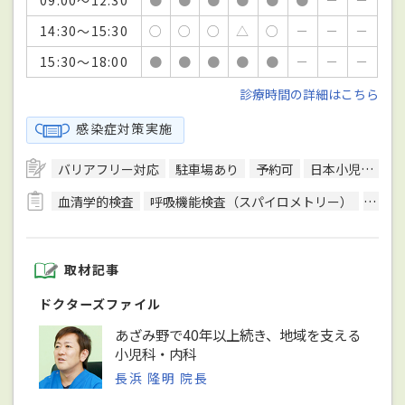
14:30～15:30
○
○
○
△
○
－
－
－
15:30～18:00
●
●
●
●
●
－
－
－
診療時間の詳細はこちら
感染症対策実施
バリアフリー対応
駐車場あり
予約可
日本小児科学会小児科専門医
血清学的検査
呼吸機能検査（スパイロメトリー）
細菌
取材記事
ドクターズファイル
あざみ野で40年以上続き、地域を支える
小児科・内科
長浜 隆明 院長