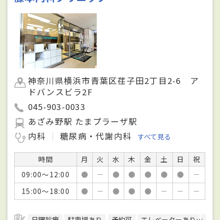
神奈川県横浜市青葉区荏子田2丁目2-6 ア
ドバンスビラ2F
045-903-0033
あざみ野駅 たまプラーザ駅
内科
糖尿病・代謝内科
すべて見る
時間
月
火
水
木
金
土
日
祝
09:00～12:00
●
－
●
●
●
●
●
－
15:00～18:00
●
－
●
●
●
－
－
－
日曜診療
駐車場あり
予約可
エレベーターあり
健康