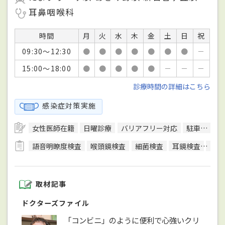
耳鼻咽喉科
時間
月
火
水
木
金
土
日
祝
09:30～12:30
●
●
●
●
●
●
●
－
15:00～18:00
●
●
●
●
●
－
－
－
診療時間の詳細はこちら
感染症対策実施
女性医師在籍
日曜診療
バリアフリー対応
駐車場あり
語音明瞭度検査
喉頭鏡検査
細菌検査
耳鏡検査
耳漏
取材記事
ドクターズファイル
「コンビニ」のように便利で心強いクリ