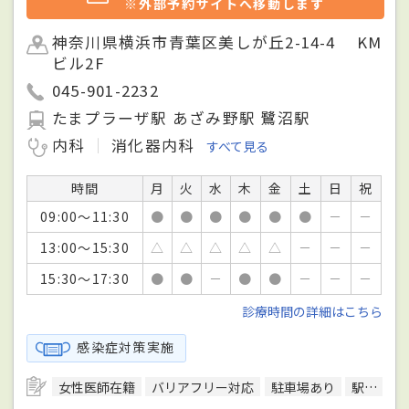
※外部予約サイトへ移動します
神奈川県横浜市青葉区美しが丘2-14-4 KM
ビル2F
045-901-2232
たまプラーザ駅 あざみ野駅 鷺沼駅
内科
消化器内科
すべて見る
時間
月
火
水
木
金
土
日
祝
09:00～11:30
●
●
●
●
●
●
－
－
13:00～15:30
△
△
△
△
△
－
－
－
15:30～17:30
●
●
－
●
●
－
－
－
診療時間の詳細はこちら
感染症対策実施
女性医師在籍
バリアフリー対応
駐車場あり
駅徒歩5分圏内