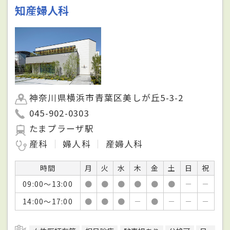
知産婦人科
神奈川県横浜市青葉区美しが丘5-3-2
045-902-0303
たまプラーザ駅
産科
婦人科
産婦人科
時間
月
火
水
木
金
土
日
祝
09:00～13:00
●
●
●
●
●
●
－
－
14:00～17:00
●
●
●
－
●
－
－
－