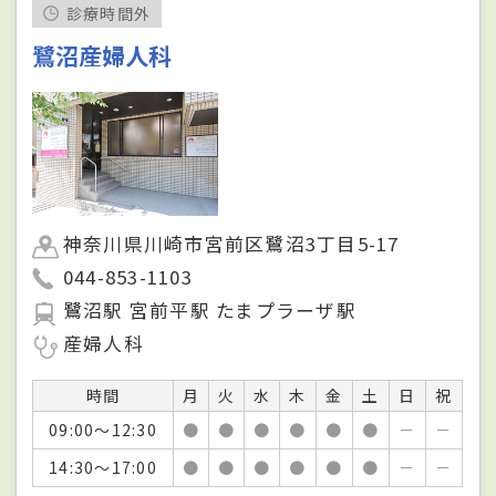
診療時間外
鷺沼産婦人科
神奈川県川崎市宮前区鷺沼3丁目5-17
044-853-1103
鷺沼駅 宮前平駅 たまプラーザ駅
産婦人科
時間
月
火
水
木
金
土
日
祝
09:00～12:30
●
●
●
●
●
●
－
－
14:30～17:00
●
●
●
●
●
●
－
－