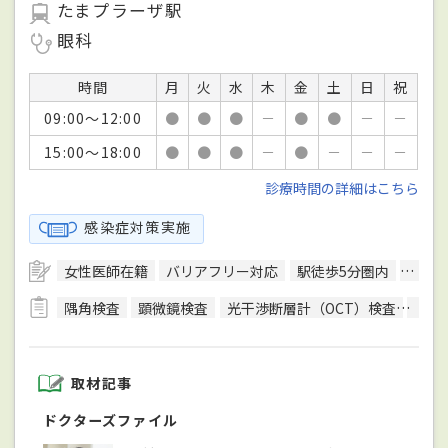
たまプラーザ駅
眼科
時間
月
火
水
木
金
土
日
祝
09:00～12:00
●
●
●
－
●
●
－
－
15:00～18:00
●
●
●
－
●
－
－
－
診療時間の詳細はこちら
感染症対策実施
女性医師在籍
バリアフリー対応
駅徒歩5分圏内
予約
隅角検査
顕微鏡検査
光干渉断層計（OCT）検査
色覚
取材記事
ドクターズファイル