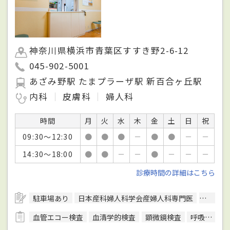
神奈川県横浜市青葉区すすき野2-6-12
045-902-5001
あざみ野駅 たまプラーザ駅 新百合ヶ丘駅
内科
皮膚科
婦人科
時間
月
火
水
木
金
土
日
祝
09:30～12:30
●
●
●
－
●
●
－
－
14:30～18:00
●
●
－
－
●
－
－
－
診療時間の詳細はこちら
駐車場あり
日本産科婦人科学会産婦人科専門医
英語対
血管エコー検査
血清学的検査
顕微鏡検査
呼吸機能検査（スパイロメトリー）