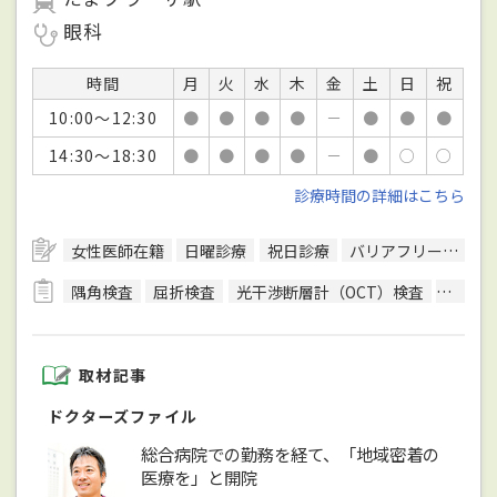
眼科
時間
月
火
水
木
金
土
日
祝
10:00～12:30
●
●
●
●
－
●
●
●
14:30～18:30
●
●
●
●
－
●
○
○
診療時間の詳細はこちら
女性医師在籍
日曜診療
祝日診療
バリアフリー対応
隅角検査
屈折検査
光干渉断層計（OCT）検査
視野検
取材記事
ドクターズファイル
総合病院での勤務を経て、「地域密着の
医療を」と開院