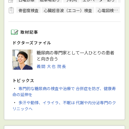
骨密度検査
心臓超音波（エコー）検査
心電図検査
超
取材記事
ドクターズファイル
糖尿病の専門家として一人ひとりの患者
と向き合う
義間 大也 院長
トピックス
・
専門的な糖尿病の検査や治療で 合併症を防ぎ、健康寿
命の延伸を
・
多汗や動悸、イライラ、不眠は 代謝や内分泌専門のク
リニックへ